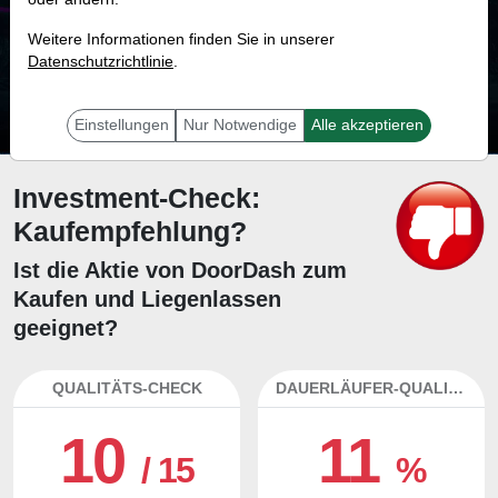
23.0 %
Weitere Informationen finden Sie in unserer
Datenschutzrichtlinie
Mit 23.0 % Wahrscheinlichkeit wird selbst der unglücklichst agierende Trader
.
mit dieser Aktie erfolgreich sein.
Einstellungen
Nur Notwendige
Alle akzeptieren
Investment-Check:
Kaufempfehlung?
Ist die Aktie von DoorDash zum
Kaufen und Liegenlassen
geeignet?
QUALITÄTS-CHECK
DAUERLÄUFER-QUALITÄTEN
10
11
/ 15
%