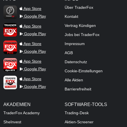
TraderFox Flash
Über TraderFox
App Store
Google Play
Kontakt
TraderFox App
Vertrag Kündigen
App Store
Google Play
Jobs bei TraderFox
TraderFox Pro
App Store
Impressum
Google Play
AGB
TraderFox dpa-AFX ProFeed
App Store
Datenschutz
Google Play
Cookie-Einstellungen
TraderFox Live Trading
App Store
Alle Aktien
Google Play
Barrierefreiheit
AKADEMIEN
SOFTWARE-TOOLS
TraderFox Academy
Trading-Desk
SheInvest
Aktien-Screener