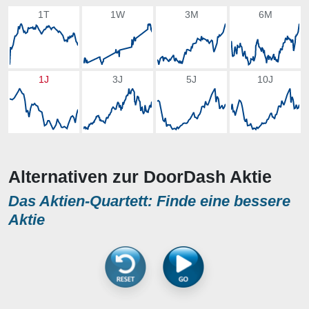
1T
1W
3M
6M
1J
3J
5J
10J
Alternativen zur DoorDash Aktie
Das Aktien-Quartett: Finde eine bessere
Aktie