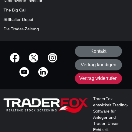
Nebenwerte Investor
The Big Call
Stillhalter-Depot
Die Trader-Zeitung
Kontakt
offizielle Social Media-Accounts
Vertrag kündigen
Vertrag widerrufen
TraderFox
entwickelt Trading-
Software für
Anleger und
Trader. Unser
Echtzeit-