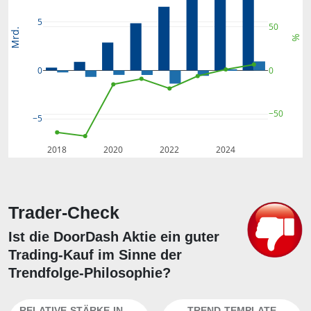
5
50
Mrd.
%
0
0
−50
−5
2018
2020
2022
2024
Trader-Check
Ist die DoorDash Aktie ein guter
Trading-Kauf im Sinne der
Trendfolge-Philosophie?
RELATIVE-STÄRKE-INDEX
TREND-TEMPLATE