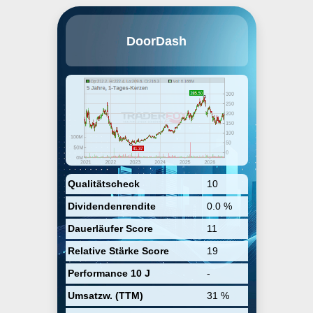
DoorDash Inc. betreibt einen
DoorDash
führenden Online-Bestelldienst
für Essenslieferungen. Der Dienst
ist in zahlreichen Städten in den
USA, Kanada und Australien
vertreten. Über die App von
DoorDash können Bestellungen
bei teilnehmenden Restaurants
bestellt werden und die
Lieferungen der Restaurants
werden bis zur Haustüre geliefert.
Mit einem flexiblen Arbeitskonzept
kann man zum sogenannten
Dasher werden und mit dem
Qualitätscheck
10
eigenen Transportmittel
Dividendenrendite
0.0 %
Lieferungen in der Umgebung
übernehmen. Die Lieferaufträge
Dauerläufer Score
11
werden über die App übermittelt.
Der Sitz des Unternehmens
Relative Stärke Score
19
befindet sich in San Francisco.
Performance 10 J
-
Umsatzw. (TTM)
31 %