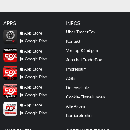
APPS
INFOS
TraderFox Flash
Über TraderFox
App Store
Google Play
Kontakt
TraderFox App
Vertrag Kündigen
App Store
Google Play
Jobs bei TraderFox
TraderFox Pro
App Store
Impressum
Google Play
AGB
TraderFox dpa-AFX ProFeed
App Store
Datenschutz
Google Play
Cookie-Einstellungen
TraderFox Live Trading
App Store
Alle Aktien
Google Play
Barrierefreiheit