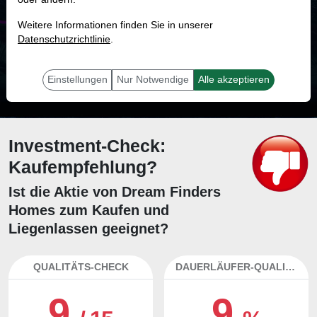
MONKEY-TRADER INDIKATOR
Weitere Informationen finden Sie in unserer
17.3 %
Datenschutzrichtlinie
.
Mit 17.3 % Wahrscheinlichkeit wird selbst der unglücklichst agierende Trader
mit dieser Aktie erfolgreich sein.
Einstellungen
Nur Notwendige
Alle akzeptieren
Investment-Check:
Kaufempfehlung?
Ist die Aktie von Dream Finders
Homes zum Kaufen und
Liegenlassen geeignet?
QUALITÄTS-CHECK
DAUERLÄUFER-QUALITÄTEN
9
9