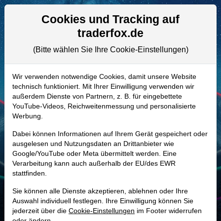
Aktien- und Artikelsuche
Seite
Cookies und Tracking auf
traderfox.de
(Bitte wählen Sie Ihre Cookie-Einstellungen)
ALLE AKTIEN
A2QMNU | DFH
–
Dream Finders
Wir verwenden notwendige Cookies, damit unsere Website
technisch funktioniert. Mit Ihrer Einwilligung verwenden wir
Homes Aktie
außerdem Dienste von Partnern, z. B. für eingebettete
Realtime-Aktienkurs:
YouTube-Videos, Reichweitenmessung und personalisierte
Werbung.
-
-
-
-
Dabei können Informationen auf Ihrem Gerät gespeichert oder
ausgelesen und Nutzungsdaten an Drittanbieter wie
Google/YouTube oder Meta übermittelt werden. Eine
Marktkapitalisierung
1,29 Mrd. USD
Verarbeitung kann auch außerhalb der EU/des EWR
stattfinden.
Unternehmenswert
3,05 Mrd. USD
Sie können alle Dienste akzeptieren, ablehnen oder Ihre
Umsatz
4,32 Mrd. USD
Auswahl individuell festlegen. Ihre Einwilligung können Sie
jederzeit über die
Cookie-Einstellungen
im Footer widerrufen
oder ändern.