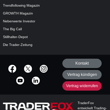
Trendfollowing Magazin
GROWTH
Magazin
Nebenwerte Investor
The Big Call
Stillhalter-Depot
Die Trader-Zeitung
Kontakt
offizielle Social Media-Accounts
Vertrag kündigen
Vertrag widerrufen
TraderFox
entwickelt Trading-