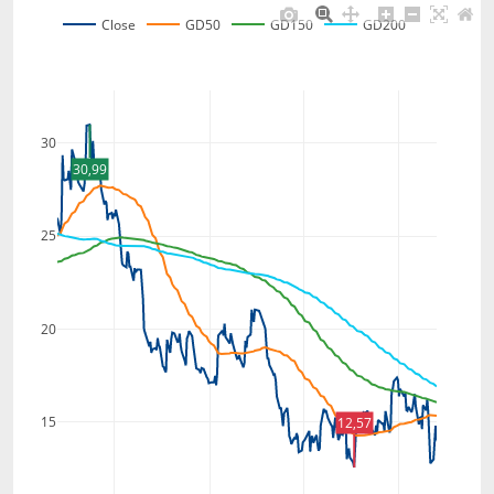
Close
GD50
GD150
GD200
30
30,99
25
20
15
12,57