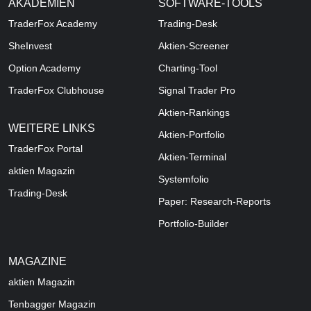
AKADEMIEN
SOFTWARE-TOOLS
TraderFox Academy
Trading-Desk
SheInvest
Aktien-Screener
Option Academy
Charting-Tool
TraderFox Clubhouse
Signal Trader Pro
Aktien-Rankings
WEITERE LINKS
Aktien-Portfolio
TraderFox Portal
Aktien-Terminal
aktien Magazin
Systemfolio
Trading-Desk
Paper: Research-Reports
Portfolio-Builder
MAGAZINE
aktien
Magazin
Tenbagger Magazin