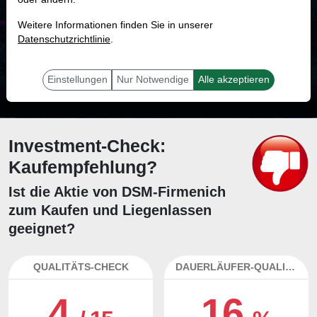
MONKEY-TRADER INDIKATOR
Weitere Informationen finden Sie in unserer
38.3 %
Datenschutzrichtlinie
.
Mit 38.3 % Wahrscheinlichkeit wird selbst der unglücklichst agierende Trader
mit dieser Aktie erfolgreich sein.
Einstellungen
Nur Notwendige
Alle akzeptieren
Investment-Check:
Kaufempfehlung?
Ist die Aktie von DSM-Firmenich
zum Kaufen und Liegenlassen
geeignet?
QUALITÄTS-CHECK
DAUERLÄUFER-QUALITÄTEN
4
16