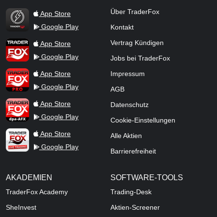
TraderFox Flash
Über TraderFox
App Store
Google Play
Kontakt
TraderFox App
Vertrag Kündigen
App Store
Google Play
Jobs bei TraderFox
TraderFox Pro
App Store
Impressum
Google Play
AGB
TraderFox dpa-AFX ProFeed
App Store
Datenschutz
Google Play
Cookie-Einstellungen
TraderFox Live Trading
App Store
Alle Aktien
Google Play
Barrierefreiheit
AKADEMIEN
SOFTWARE-TOOLS
TraderFox Academy
Trading-Desk
SheInvest
Aktien-Screener