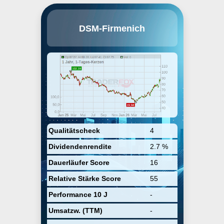
DSM-Firmenich AG is an innovator
DSM-Firmenich
in nutrition, health, and beauty. It
reinvents, manufactures, and
combines vital nutrients, flavors,
and fragrances for the world's
growing population to thrive. The
firm offers a comprehensive range
of natural and renewable
ingredients and renowned science
and technology capabilities, the
company uniquely works to create
what is essential for life, desirable
for consumers, and more
sustainable for the planet. The
Qualitätscheck
4
company was founded on May 16,
Dividendenrendite
2.7 %
2022 and is headquartered in
Kaiseraugst, Switzerland.
Dauerläufer Score
16
Relative Stärke Score
55
Performance 10 J
-
Umsatzw. (TTM)
-