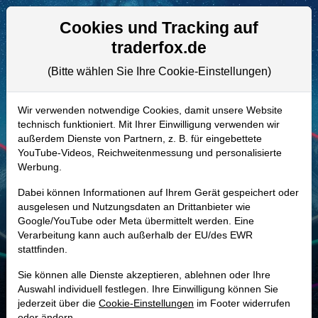
Aktien- und Artikelsuche
Seite
Cookies und Tracking auf
traderfox.de
(Bitte wählen Sie Ihre Cookie-Einstellungen)
ALLE AKTIEN
A3D2TK | DSFIR
–
DSM-Firmenich
Wir verwenden notwendige Cookies, damit unsere Website
technisch funktioniert. Mit Ihrer Einwilligung verwenden wir
Aktie
außerdem Dienste von Partnern, z. B. für eingebettete
Realtime-Aktienkurs:
YouTube-Videos, Reichweitenmessung und personalisierte
Werbung.
-
-
-
-
Dabei können Informationen auf Ihrem Gerät gespeichert oder
ausgelesen und Nutzungsdaten an Drittanbieter wie
Google/YouTube oder Meta übermittelt werden. Eine
Marktkapitalisierung
23,37 Mrd. EUR
Verarbeitung kann auch außerhalb der EU/des EWR
stattfinden.
Unternehmenswert
27,83 Mrd. EUR
Sie können alle Dienste akzeptieren, ablehnen oder Ihre
Umsatz
9,03 Mrd. EUR
Auswahl individuell festlegen. Ihre Einwilligung können Sie
jederzeit über die
Cookie-Einstellungen
im Footer widerrufen
oder ändern.