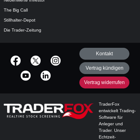
Nebenwerte Investor
The Big Call
Stillhalter-Depot
Die Trader-Zeitung
Kontakt
offizielle Social Media-Accounts
Vertrag kündigen
Vertrag widerrufen
TraderFox
entwickelt Trading-
Software für
Anleger und
Trader. Unser
Echtzeit-