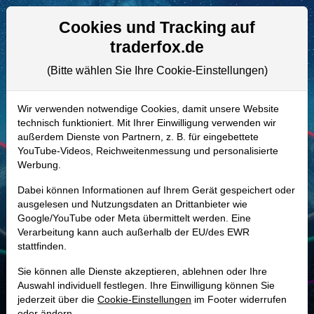
Aktien- und Artikelsuche
Seite
Cookies und Tracking auf
traderfox.de
(Bitte wählen Sie Ihre Cookie-Einstellungen)
ALLE AKTIEN
A2PLC7 | 6D81
–
DuPont de
Wir verwenden notwendige Cookies, damit unsere Website
technisch funktioniert. Mit Ihrer Einwilligung verwenden wir
Nemours Aktie
außerdem Dienste von Partnern, z. B. für eingebettete
Realtime-Aktienkurs:
YouTube-Videos, Reichweitenmessung und personalisierte
Werbung.
-
-
-
-
Dabei können Informationen auf Ihrem Gerät gespeichert oder
ausgelesen und Nutzungsdaten an Drittanbieter wie
Google/YouTube oder Meta übermittelt werden. Eine
Marktkapitalisierung
6,39 Mrd. USD
Verarbeitung kann auch außerhalb der EU/des EWR
stattfinden.
Unternehmenswert
8,85 Mrd. USD
Sie können alle Dienste akzeptieren, ablehnen oder Ihre
Umsatz
6,85 Mrd. USD
Auswahl individuell festlegen. Ihre Einwilligung können Sie
jederzeit über die
Cookie-Einstellungen
im Footer widerrufen
oder ändern.