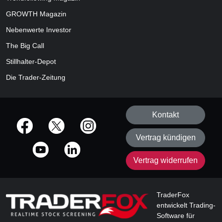
GROWTH
Magazin
Nebenwerte Investor
The Big Call
Stillhalter-Depot
Die Trader-Zeitung
Kontakt
offizielle Social Media-Accounts
Vertrag kündigen
Vertrag widerrufen
TraderFox
entwickelt Trading-
Software für