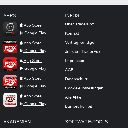
APPS
INFOS
TraderFox Flash
Über TraderFox
App Store
Google Play
Kontakt
TraderFox App
Vertrag Kündigen
App Store
Google Play
Jobs bei TraderFox
TraderFox Pro
App Store
Impressum
Google Play
AGB
TraderFox dpa-AFX ProFeed
App Store
Datenschutz
Google Play
Cookie-Einstellungen
TraderFox Live Trading
App Store
Alle Aktien
Google Play
Barrierefreiheit
AKADEMIEN
SOFTWARE-TOOLS