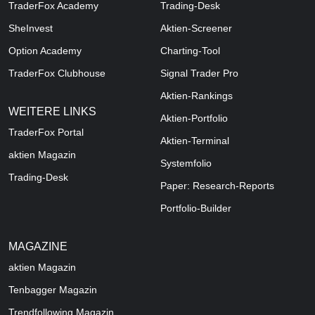
TraderFox Academy
Trading-Desk
SheInvest
Aktien-Screener
Option Academy
Charting-Tool
TraderFox Clubhouse
Signal Trader Pro
Aktien-Rankings
WEITERE LINKS
Aktien-Portfolio
TraderFox Portal
Aktien-Terminal
aktien Magazin
Systemfolio
Trading-Desk
Paper: Research-Reports
Portfolio-Builder
MAGAZINE
aktien
Magazin
Tenbagger Magazin
Trendfollowing Magazin