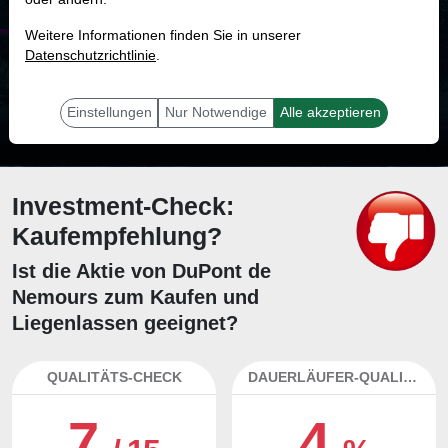
MONKEY-TRADER INDIKATOR
Weitere Informationen finden Sie in unserer
42.2 %
Datenschutzrichtlinie
.
Mit 42.2 % Wahrscheinlichkeit wird selbst der unglücklichst agierende Trader
mit dieser Aktie erfolgreich sein.
Einstellungen
Nur Notwendige
Alle akzeptieren
Investment-Check:
Kaufempfehlung?
Ist die Aktie von DuPont de
Nemours zum Kaufen und
Liegenlassen geeignet?
QUALITÄTS-CHECK
DAUERLÄUFER-QUALITÄTEN
7
4