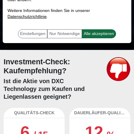
MONKEY-TRADER INDIKATOR
Weitere Informationen finden Sie in unserer
24.2 %
Datenschutzrichtlinie
.
Mit 24.2 % Wahrscheinlichkeit wird selbst der unglücklichst agierende Trader
mit dieser Aktie erfolgreich sein.
Einstellungen
Nur Notwendige
Alle akzeptieren
Investment-Check:
Kaufempfehlung?
Ist die Aktie von DXC
Technology zum Kaufen und
Liegenlassen geeignet?
QUALITÄTS-CHECK
DAUERLÄUFER-QUALITÄTEN
6
12