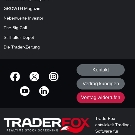
GROWTH
Magazin
Nebenwerte Investor
The Big Call
Stillhalter-Depot
Die Trader-Zeitung
Kontakt
offizielle Social Media-Accounts
Vertrag kündigen
Vertrag widerrufen
TraderFox
entwickelt Trading-
Software für