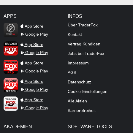
APPS
INFOS
TraderFox Flash
Über TraderFox
App Store
Google Play
Kontakt
TraderFox App
Vertrag Kündigen
App Store
Google Play
Jobs bei TraderFox
TraderFox Pro
App Store
Impressum
Google Play
AGB
TraderFox dpa-AFX ProFeed
App Store
Datenschutz
Google Play
Cookie-Einstellungen
TraderFox Live Trading
App Store
Alle Aktien
Google Play
Barrierefreiheit
AKADEMIEN
SOFTWARE-TOOLS