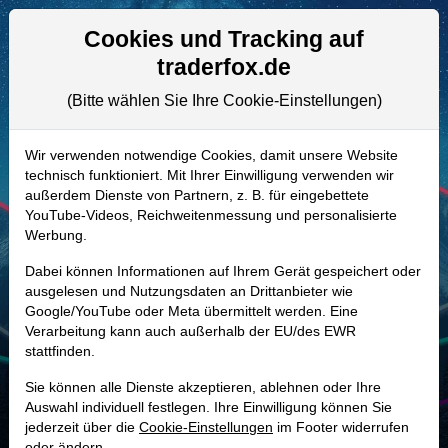
Aktien- und Artikelsuche
Seite
Cookies und Tracking auf
traderfox.de
(Bitte wählen Sie Ihre Cookie-Einstellungen)
ALLE AKTIEN
A2DM8U | DXC
–
DXC Technology
Wir verwenden notwendige Cookies, damit unsere Website
technisch funktioniert. Mit Ihrer Einwilligung verwenden wir
Aktie
außerdem Dienste von Partnern, z. B. für eingebettete
Realtime-Aktienkurs:
YouTube-Videos, Reichweitenmessung und personalisierte
Werbung.
-
-
-
-
Dabei können Informationen auf Ihrem Gerät gespeichert oder
ausgelesen und Nutzungsdaten an Drittanbieter wie
Google/YouTube oder Meta übermittelt werden. Eine
Marktkapitalisierung
1,75 Mrd. USD
Verarbeitung kann auch außerhalb der EU/des EWR
stattfinden.
Unternehmenswert
3,96 Mrd. USD
Sie können alle Dienste akzeptieren, ablehnen oder Ihre
Umsatz
12,64 Mrd. USD
Auswahl individuell festlegen. Ihre Einwilligung können Sie
jederzeit über die
Cookie-Einstellungen
im Footer widerrufen
oder ändern.