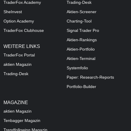
TraderFox Academy
Trading-Desk
SheInvest
Aktien-Screener
Option Academy
Charting-Tool
TraderFox Clubhouse
Signal Trader Pro
Aktien-Rankings
WEITERE LINKS
Aktien-Portfolio
TraderFox Portal
Aktien-Terminal
aktien Magazin
Systemfolio
Trading-Desk
Paper: Research-Reports
Portfolio-Builder
MAGAZINE
aktien
Magazin
Tenbagger Magazin
Trendfollowing Magazin