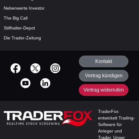
Nebenwerte Investor
The Big Call
Stillhalter-Depot
Die Trader-Zeitung
Kontakt
offizielle Social Media-Accounts
Vertrag kündigen
Vertrag widerrufen
TraderFox
entwickelt Trading-
Software für
Anleger und
Trader. Unser