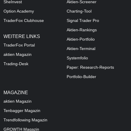
SheInvest
Aktien-Screener
Option Academy
Charting-Tool
TraderFox Clubhouse
Signal Trader Pro
Aktien-Rankings
WEITERE LINKS
Aktien-Portfolio
TraderFox Portal
Aktien-Terminal
aktien Magazin
Systemfolio
Trading-Desk
Paper: Research-Reports
Portfolio-Builder
MAGAZINE
aktien
Magazin
Tenbagger Magazin
Trendfollowing Magazin
GROWTH
Magazin