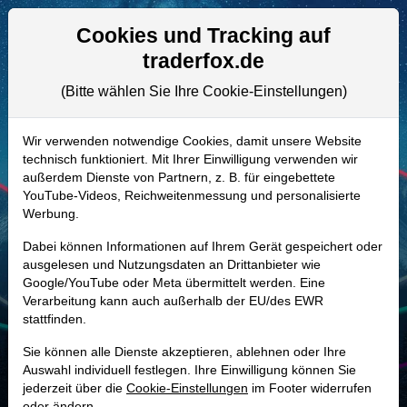
Aktien- und Artikelsuche
Seite
Cookies und Tracking auf
traderfox.de
(Bitte wählen Sie Ihre Cookie-Einstellungen)
ALLE AKTIEN
A14UF4 | EPC
–
Edgewell Personal
Wir verwenden notwendige Cookies, damit unsere Website
technisch funktioniert. Mit Ihrer Einwilligung verwenden wir
Care Aktie
außerdem Dienste von Partnern, z. B. für eingebettete
Realtime-Aktienkurs:
YouTube-Videos, Reichweitenmessung und personalisierte
Werbung.
-
-
-
-
Dabei können Informationen auf Ihrem Gerät gespeichert oder
ausgelesen und Nutzungsdaten an Drittanbieter wie
Google/YouTube oder Meta übermittelt werden. Eine
Marktkapitalisierung
1,31 Mrd. USD
Verarbeitung kann auch außerhalb der EU/des EWR
stattfinden.
Unternehmenswert
2,29 Mrd. USD
Sie können alle Dienste akzeptieren, ablehnen oder Ihre
Umsatz
2,22 Mrd. USD
Auswahl individuell festlegen. Ihre Einwilligung können Sie
jederzeit über die
Cookie-Einstellungen
im Footer widerrufen
oder ändern.