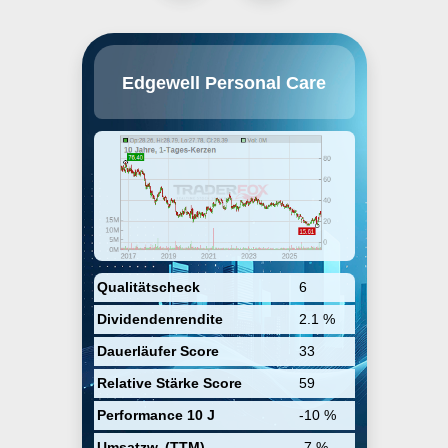
Edgewell Personal Care Company
Edgewell Personal Care
bietet zahlreiche Produkte im
Bereich Körperpflege an. Dabei
konzentriert sich das
Unternehmen auf die Herstellung
und den Vertrieb von Artikeln aus
den Bereichen Nassrasur,
Hautpflege, Produkte für Frauen
oder Säuglinge. Zu den Marken
der Edgewell zählen Wilkinson
Sword, Carefree, o.b., Hawaiian
Tropic, Playtex oder Schick.
Qualitätscheck
6
Dividendenrendite
2.1 %
Dauerläufer Score
33
Relative Stärke Score
59
Performance 10 J
-10 %
Umsatzw. (TTM)
-7 %