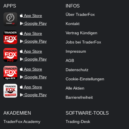
APPS
INFOS
TraderFox Flash
Über TraderFox
App Store
Google Play
Kontakt
TraderFox App
Vertrag Kündigen
App Store
Google Play
Jobs bei TraderFox
TraderFox Pro
App Store
Impressum
Google Play
AGB
TraderFox dpa-AFX ProFeed
App Store
Datenschutz
Google Play
Cookie-Einstellungen
TraderFox Live Trading
App Store
Alle Aktien
Google Play
Barrierefreiheit
AKADEMIEN
SOFTWARE-TOOLS
TraderFox Academy
Trading-Desk