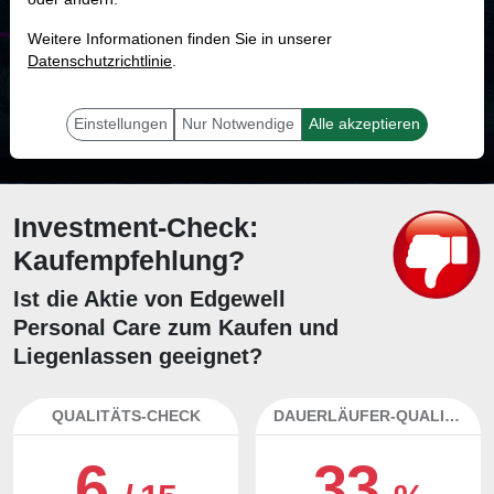
MONKEY-TRADER INDIKATOR
Weitere Informationen finden Sie in unserer
57.7 %
Datenschutzrichtlinie
.
Mit 57.7 % Wahrscheinlichkeit wird selbst der unglücklichst agierende Trader
mit dieser Aktie erfolgreich sein.
Einstellungen
Nur Notwendige
Alle akzeptieren
Investment-Check:
Kaufempfehlung?
Ist die Aktie von Edgewell
Personal Care zum Kaufen und
Liegenlassen geeignet?
QUALITÄTS-CHECK
DAUERLÄUFER-QUALITÄTEN
6
33