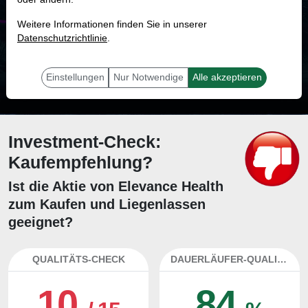
MONKEY-TRADER INDIKATOR
Weitere Informationen finden Sie in unserer
74.2 %
Datenschutzrichtlinie
.
Mit 74.2 % Wahrscheinlichkeit wird selbst der unglücklichst agierende Trader
mit dieser Aktie erfolgreich sein.
Einstellungen
Nur Notwendige
Alle akzeptieren
Investment-Check:
Kaufempfehlung?
Ist die Aktie von Elevance Health
zum Kaufen und Liegenlassen
geeignet?
QUALITÄTS-CHECK
DAUERLÄUFER-QUALITÄTEN
10
84