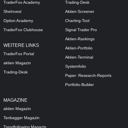
TraderFox Academy
Trading-Desk
SheInvest
Aktien-Screener
Option Academy
Charting-Tool
TraderFox Clubhouse
Signal Trader Pro
Aktien-Rankings
WEITERE LINKS
Aktien-Portfolio
TraderFox Portal
Aktien-Terminal
aktien Magazin
Systemfolio
Trading-Desk
Paper: Research-Reports
Portfolio-Builder
MAGAZINE
aktien
Magazin
Tenbagger Magazin
Trendfollowing Magazin