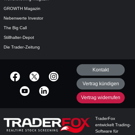
GROWTH
Magazin
Nebenwerte Investor
The Big Call
Stillhalter-Depot
Die Trader-Zeitung
Kontakt
offizielle Social Media-Accounts
Vertrag kündigen
Vertrag widerrufen
TraderFox
entwickelt Trading-
Software für