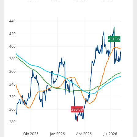
440
420
431,36
400
380
360
340
320
280,58
300
280
Okt 2025
Jan 2026
Apr 2026
Jul 2026