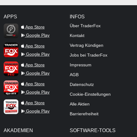
APPS
INFOS
TraderFox Flash
Über TraderFox
App Store
Google Play
Kontakt
TraderFox App
Vertrag Kündigen
App Store
Google Play
Jobs bei TraderFox
TraderFox Pro
App Store
Impressum
Google Play
AGB
TraderFox dpa-AFX ProFeed
App Store
Datenschutz
Google Play
Cookie-Einstellungen
TraderFox Live Trading
App Store
Alle Aktien
Google Play
Barrierefreiheit
AKADEMIEN
SOFTWARE-TOOLS