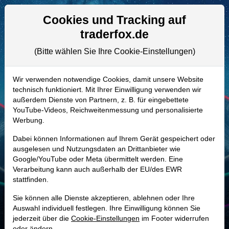
Aktien- und Artikelsuche
Seite
Cookies und Tracking auf
traderfox.de
(Bitte wählen Sie Ihre Cookie-Einstellungen)
ALLE AKTIEN
A12FMV | ANTM
–
Elevance Health
Wir verwenden notwendige Cookies, damit unsere Website
technisch funktioniert. Mit Ihrer Einwilligung verwenden wir
Aktie
außerdem Dienste von Partnern, z. B. für eingebettete
Realtime-Aktienkurs:
YouTube-Videos, Reichweitenmessung und personalisierte
Werbung.
-
-
-
-
Dabei können Informationen auf Ihrem Gerät gespeichert oder
ausgelesen und Nutzungsdaten an Drittanbieter wie
Google/YouTube oder Meta übermittelt werden. Eine
Marktkapitalisierung
85,60 Mrd. USD
Verarbeitung kann auch außerhalb der EU/des EWR
stattfinden.
Unternehmenswert
106,41 Mrd. USD
Sie können alle Dienste akzeptieren, ablehnen oder Ihre
Umsatz
199,12 Mrd. USD
Auswahl individuell festlegen. Ihre Einwilligung können Sie
jederzeit über die
Cookie-Einstellungen
im Footer widerrufen
oder ändern.