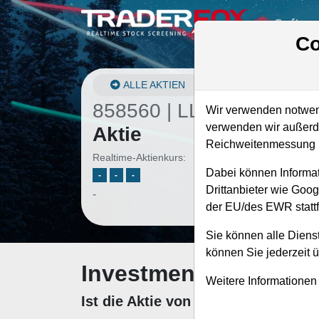
Softwa
Co
ALLE AKTIEN
858560 | LLY
–
Eli Lilly
Wir verwenden notwend
verwenden wir außerde
Aktie
Reichweitenmessung u
Realtime-Aktienkurs:
Dabei können Informat
-
-
-
Drittanbieter wie Goo
-
der EU/des EWR stattf
Sie können alle Dienst
können Sie jederzeit 
Investment-Check: K
Weitere Informationen
Ist die Aktie von Eli Lilly zum Ka