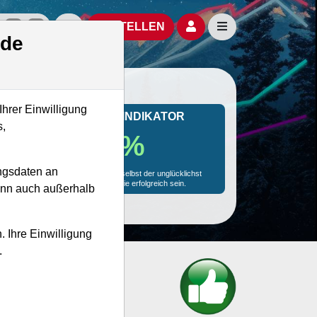
izielle Social Media-Accounts
Aktien- und Artikelsuche öffnen
Seitennavigation öf
BESTELLEN
.de
Ihrer Einwilligung
MONKEY-TRADER INDIKATOR
s,
77.5 %
ngsdaten an
Mit 77.5 % Wahrscheinlichkeit wird selbst der unglücklichst
agierende Trader mit dieser Aktie erfolgreich sein.
kann auch außerhalb
. Ihre Einwilligung
.