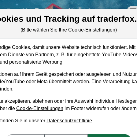
re
Live-Trading
Akademie
off
okies und Tracking auf traderfox
(Bitte wählen Sie Ihre Cookie-Einstellungen)
ige Cookies, damit unsere Website technisch funktioniert. Mit 
Marktkapitalisierung
1,06 Bio. USD
m Dienste von Partnern, z. B. für eingebettete YouTube-Video
nd personalisierte Werbung.
Unternehmenswert
1,10 Bio. USD
ionen auf Ihrem Gerät gespeichert oder ausgelesen und Nutzu
Umsatz
65,18 Mrd. USD
gle/YouTube oder Meta übermittelt werden. Eine Verarbeitung 
inden.
e akzeptieren, ablehnen oder Ihre Auswahl individuell festlegen
über die
Cookie-Einstellungen
im Footer widerrufen oder ändern
aufempfehlung?
 finden Sie in unserer
Datenschutzrichtlinie
.
ufen und Liegenlassen geeignet?