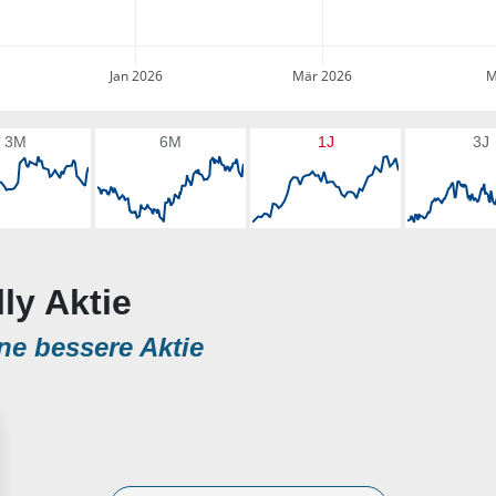
Jan 2026
Mär 2026
M
3M
6M
1J
3J
lly Aktie
ne bessere Aktie