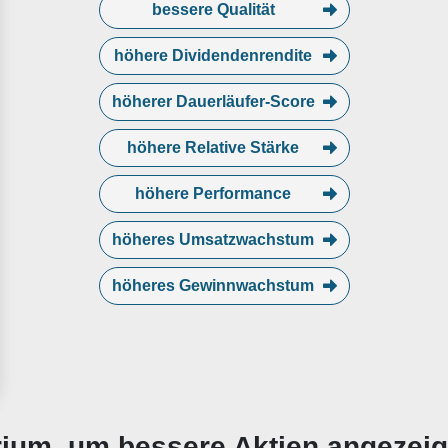
bessere Qualität
höhere Dividendenrendite
höherer Dauerläufer-Score
höhere Relative Stärke
höhere Performance
höheres Umsatzwachstum
höheres Gewinnwachstum
erium, um bessere Aktien angezei