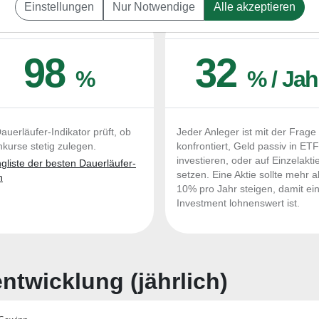
Einstellungen
Nur Notwendige
Alle akzeptieren
UERLÄUFER-QUALITÄTEN
OUTPERFORMER-CHEC
98
32
%
% / Jah
auerläufer-Indikator prüft, ob
Jeder Anleger ist mit der Frage
nkurse stetig zulegen.
konfrontiert, Geld passiv in ET
investieren, oder auf Einzelakti
liste der besten Dauerläufer-
setzen. Eine Aktie sollte mehr a
n
10% pro Jahr steigen, damit ei
Investment lohnenswert ist.
twicklung (jährlich)