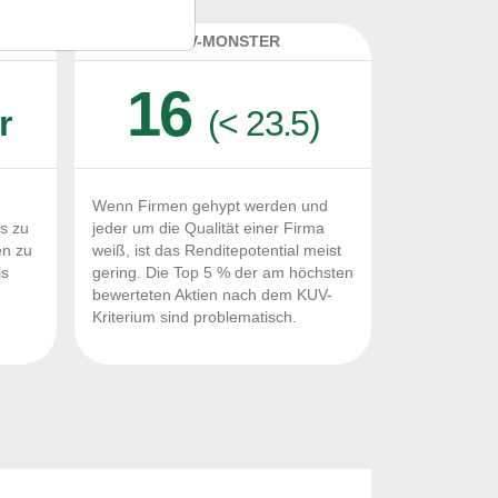
K
KUV-MONSTER
16
r
(< 23.5)
Wenn Firmen gehypt werden und
Fs zu
jeder um die Qualität einer Firma
en zu
weiß, ist das Renditepotential meist
ls
gering. Die Top 5 % der am höchsten
n
bewerteten Aktien nach dem KUV-
Kriterium sind problematisch.