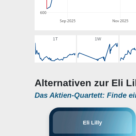
600
Sep 2025
Nov 2025
1T
1W
Alternativen zur Eli Li
Das Aktien-Quartett: Finde ei
Eli Lilly ist ein
Eli Lilly
Pharmaunternehmen mit den
Schwerpunkten
Neurowissenschaften,