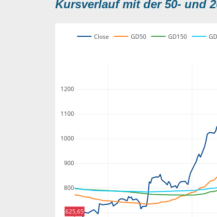
Kursverlauf mit der 50- und 2
Close
GD50
GD150
GD
1200
1100
1000
900
800
625,65
700