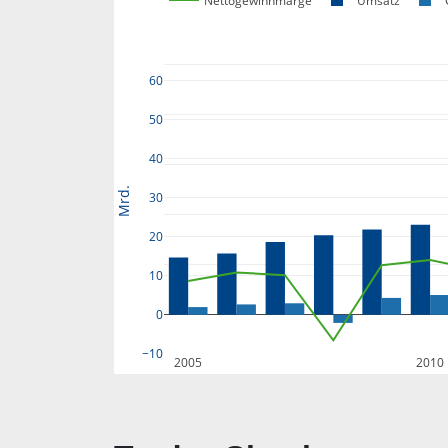
Nettogewinnmarge
Umsatz
60
50
40
Mrd.
30
20
10
0
−10
2005
2010