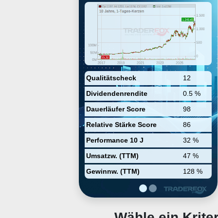
Endokrinologie, Onkologie und
Immunologie. Zu Lillys
Schlüsselprodukten gehören
Alimta und Verzenio gegen Krebs;
Jardiance, Trulicity, Humalog und
Humulin gegen Diabetes; und
Taltz und Olumiant für die
Immunologie.
Qualitätscheck
12
Dividendenrendite
0.5 %
Dauerläufer Score
98
Relative Stärke Score
86
Performance 10 J
32 %
Umsatzw. (TTM)
47 %
Gewinnw. (TTM)
128 %
Wähle ein Krit