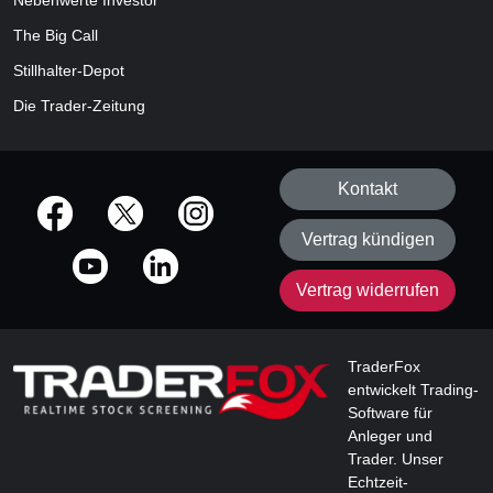
Nebenwerte Investor
The Big Call
Stillhalter-Depot
Die Trader-Zeitung
Kontakt
offizielle Social Media-Accounts
Vertrag kündigen
Vertrag widerrufen
TraderFox
entwickelt Trading-
Software für
Anleger und
Trader. Unser
Echtzeit-