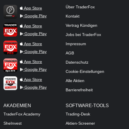
TraderFox Flash
Über TraderFox
App Store
Google Play
Kontakt
TraderFox App
Vertrag Kündigen
App Store
Google Play
Jobs bei TraderFox
TraderFox Pro
App Store
Impressum
Google Play
AGB
TraderFox dpa-AFX ProFeed
App Store
Datenschutz
Google Play
Cookie-Einstellungen
TraderFox Live Trading
App Store
Alle Aktien
Google Play
Barrierefreiheit
AKADEMIEN
SOFTWARE-TOOLS
TraderFox Academy
Trading-Desk
SheInvest
Aktien-Screener