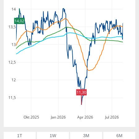
14
14,02
13,5
13
12,5
12
11,30
11,5
Okt 2025
Jan 2026
Apr 2026
Jul 2026
1T
1W
3M
6M