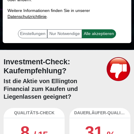
MONKEY-TRADER INDIKATOR
Weitere Informationen finden Sie in unserer
45.2 %
Datenschutzrichtlinie
.
Mit 45.2 % Wahrscheinlichkeit wird selbst der unglücklichst agierende Trader
mit dieser Aktie erfolgreich sein.
Einstellungen
Nur Notwendige
Alle akzeptieren
Investment-Check:
Kaufempfehlung?
Ist die Aktie von Ellington
Financial zum Kaufen und
Liegenlassen geeignet?
QUALITÄTS-CHECK
DAUERLÄUFER-QUALITÄTEN
8
31