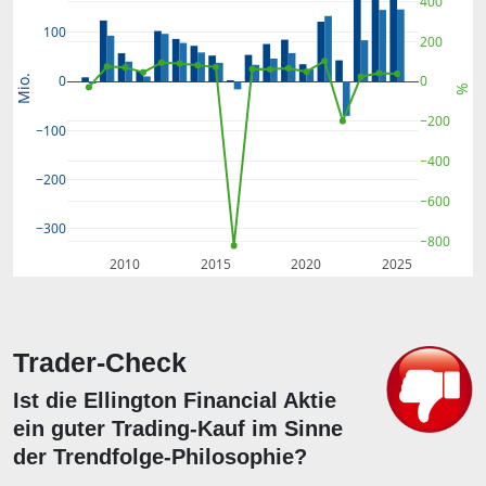
400
100
200
0
0
Mio.
%
−200
−100
−400
−200
−600
−300
−800
2010
2015
2020
2025
Trader-Check
Ist die Ellington Financial Aktie
ein guter Trading-Kauf im Sinne
der Trendfolge-Philosophie?