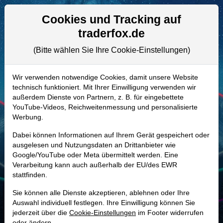
Aktien- und Artikelsuche
Seite
Cookies und Tracking auf
traderfox.de
(Bitte wählen Sie Ihre Cookie-Einstellungen)
ALLE AKTIEN
A2PFD8 | EFC
–
Ellington Financial
Wir verwenden notwendige Cookies, damit unsere Website
technisch funktioniert. Mit Ihrer Einwilligung verwenden wir
Aktie
außerdem Dienste von Partnern, z. B. für eingebettete
Realtime-Aktienkurs:
YouTube-Videos, Reichweitenmessung und personalisierte
Werbung.
-
-
-
-
Dabei können Informationen auf Ihrem Gerät gespeichert oder
ausgelesen und Nutzungsdaten an Drittanbieter wie
Google/YouTube oder Meta übermittelt werden. Eine
Marktkapitalisierung
1,71 Mrd. USD
Verarbeitung kann auch außerhalb der EU/des EWR
stattfinden.
Unternehmenswert
19,62 Mrd. USD
Sie können alle Dienste akzeptieren, ablehnen oder Ihre
Umsatz
306,51 Mio. USD
Auswahl individuell festlegen. Ihre Einwilligung können Sie
jederzeit über die
Cookie-Einstellungen
im Footer widerrufen
oder ändern.