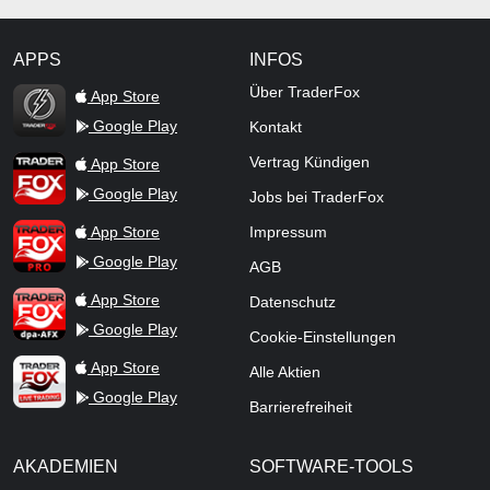
APPS
INFOS
TraderFox Flash
Über TraderFox
App Store
Google Play
Kontakt
TraderFox App
Vertrag Kündigen
App Store
Google Play
Jobs bei TraderFox
TraderFox Pro
App Store
Impressum
Google Play
AGB
TraderFox dpa-AFX ProFeed
App Store
Datenschutz
Google Play
Cookie-Einstellungen
TraderFox Live Trading
App Store
Alle Aktien
Google Play
Barrierefreiheit
AKADEMIEN
SOFTWARE-TOOLS