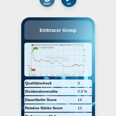
Embracer Group AB engages in
Embracer Group
publishing and developing video
games. Its brands include
Darksiders, MX vs. ATV, Red
Faction, Titan Quest, Biomutant,
Wreckfest, Gothic and ELEX. The
company was founded by Bo Erik
Stenberg, Lars Eric Olof
Wingefors, Pelle Lundborg and
Mikael Broden in 2011 and is
headquartered in Karlstad,
Sweden.
Qualitätscheck
3
Dividendenrendite
0.0 %
Dauerläufer Score
14
Relative Stärke Score
13