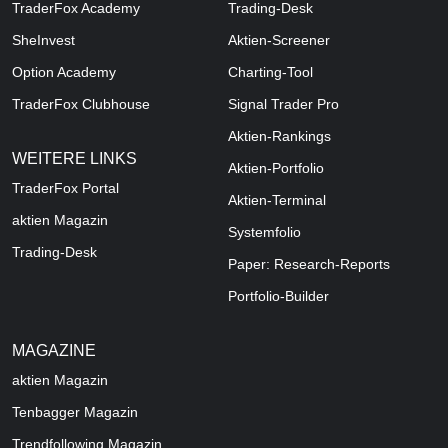
TraderFox Academy
Trading-Desk
SheInvest
Aktien-Screener
Option Academy
Charting-Tool
TraderFox Clubhouse
Signal Trader Pro
Aktien-Rankings
WEITERE LINKS
Aktien-Portfolio
TraderFox Portal
Aktien-Terminal
aktien Magazin
Systemfolio
Trading-Desk
Paper: Research-Reports
Portfolio-Builder
MAGAZINE
aktien
Magazin
Tenbagger Magazin
Trendfollowing Magazin