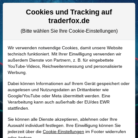
Aktien- und Artikelsuche
Seite
Cookies und Tracking auf
traderfox.de
(Bitte wählen Sie Ihre Cookie-Einstellungen)
ALLE AKTIEN
A40WJC | EMBRAC/B
–
Embracer
Wir verwenden notwendige Cookies, damit unsere Website
technisch funktioniert. Mit Ihrer Einwilligung verwenden wir
Group Aktie
außerdem Dienste von Partnern, z. B. für eingebettete
Realtime-Aktienkurs:
YouTube-Videos, Reichweitenmessung und personalisierte
Werbung.
-
-
-
-
Dabei können Informationen auf Ihrem Gerät gespeichert oder
ausgelesen und Nutzungsdaten an Drittanbieter wie
Google/YouTube oder Meta übermittelt werden. Eine
Marktkapitalisierung
14,81 Mrd. SEK
Verarbeitung kann auch außerhalb der EU/des EWR
stattfinden.
Unternehmenswert
11,50 Mrd. SEK
Sie können alle Dienste akzeptieren, ablehnen oder Ihre
Umsatz
15,91 Mrd. SEK
Auswahl individuell festlegen. Ihre Einwilligung können Sie
jederzeit über die
Cookie-Einstellungen
im Footer widerrufen
oder ändern.