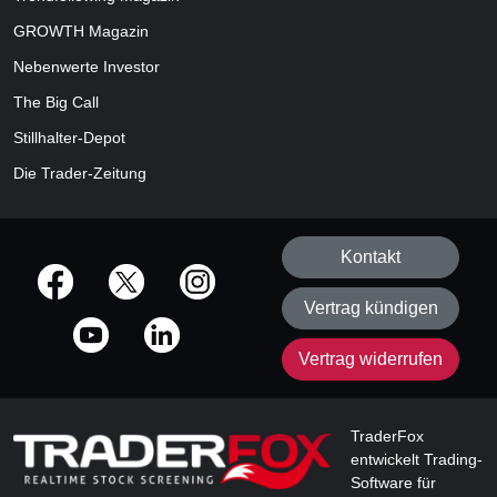
GROWTH
Magazin
Nebenwerte Investor
The Big Call
Stillhalter-Depot
Die Trader-Zeitung
Kontakt
offizielle Social Media-Accounts
Vertrag kündigen
Vertrag widerrufen
TraderFox
entwickelt Trading-
Software für