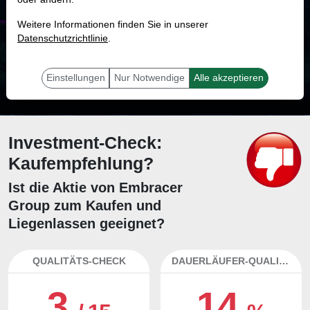
MONKEY-TRADER INDIKATOR
Weitere Informationen finden Sie in unserer
33.4 %
Datenschutzrichtlinie
.
Mit 33.4 % Wahrscheinlichkeit wird selbst der unglücklichst agierende Trader
mit dieser Aktie erfolgreich sein.
Einstellungen
Nur Notwendige
Alle akzeptieren
Investment-Check:
Kaufempfehlung?
Ist die Aktie von Embracer
Group zum Kaufen und
Liegenlassen geeignet?
QUALITÄTS-CHECK
DAUERLÄUFER-QUALITÄTEN
3
14