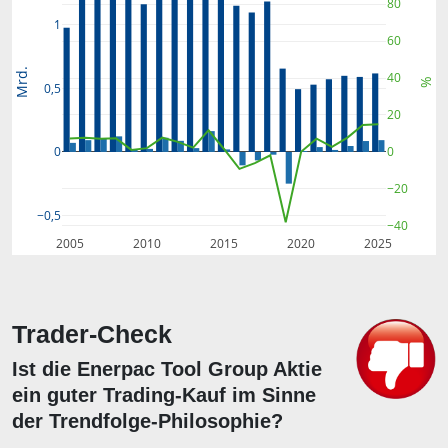
80
1
60
Mrd.
40
%
0,5
20
0
0
−20
−0,5
−40
2005
2010
2015
2020
2025
Trader-Check
Ist die Enerpac Tool Group Aktie
ein guter Trading-Kauf im Sinne
der Trendfolge-Philosophie?