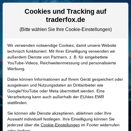
Aktien- und Artikelsuche
Seite
Cookies und Tracking auf
traderfox.de
(Bitte wählen Sie Ihre Cookie-Einstellungen)
ALLE AKTIEN
A2PY85 | EPAC
–
Enerpac Tool
Wir verwenden notwendige Cookies, damit unsere Website
technisch funktioniert. Mit Ihrer Einwilligung verwenden wir
Group Aktie
außerdem Dienste von Partnern, z. B. für eingebettete
Realtime-Aktienkurs:
YouTube-Videos, Reichweitenmessung und personalisierte
Werbung.
-
-
-
-
Dabei können Informationen auf Ihrem Gerät gespeichert oder
ausgelesen und Nutzungsdaten an Drittanbieter wie
Google/YouTube oder Meta übermittelt werden. Eine
Marktkapitalisierung
1,93 Mrd. USD
Verarbeitung kann auch außerhalb der EU/des EWR
stattfinden.
Unternehmenswert
2,00 Mrd. USD
Sie können alle Dienste akzeptieren, ablehnen oder Ihre
Umsatz
616,90 Mio. USD
Auswahl individuell festlegen. Ihre Einwilligung können Sie
jederzeit über die
Cookie-Einstellungen
im Footer widerrufen
oder ändern.