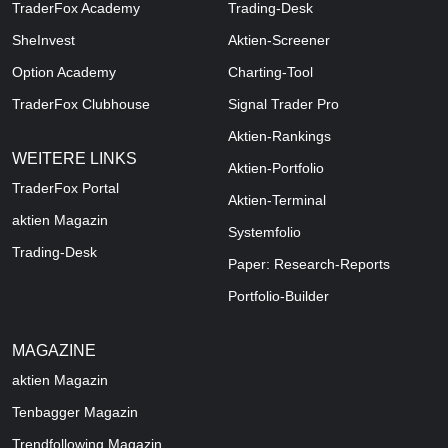
TraderFox Academy
Trading-Desk
SheInvest
Aktien-Screener
Option Academy
Charting-Tool
TraderFox Clubhouse
Signal Trader Pro
Aktien-Rankings
WEITERE LINKS
Aktien-Portfolio
TraderFox Portal
Aktien-Terminal
aktien Magazin
Systemfolio
Trading-Desk
Paper: Research-Reports
Portfolio-Builder
MAGAZINE
aktien
Magazin
Tenbagger Magazin
Trendfollowing Magazin