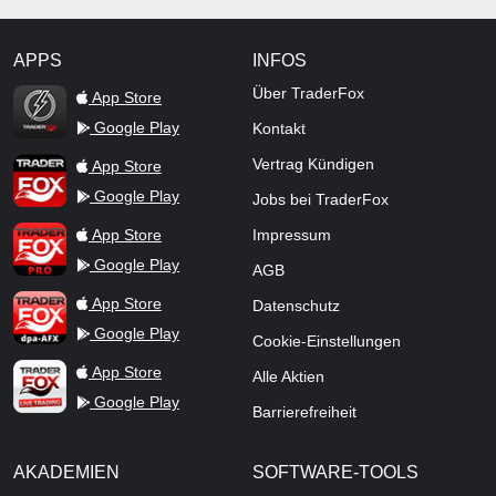
APPS
INFOS
TraderFox Flash
Über TraderFox
App Store
Google Play
Kontakt
TraderFox App
Vertrag Kündigen
App Store
Google Play
Jobs bei TraderFox
TraderFox Pro
App Store
Impressum
Google Play
AGB
TraderFox dpa-AFX ProFeed
App Store
Datenschutz
Google Play
Cookie-Einstellungen
TraderFox Live Trading
App Store
Alle Aktien
Google Play
Barrierefreiheit
AKADEMIEN
SOFTWARE-TOOLS