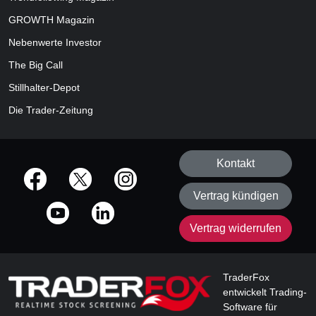
GROWTH
Magazin
Nebenwerte Investor
The Big Call
Stillhalter-Depot
Die Trader-Zeitung
Kontakt
offizielle Social Media-Accounts
Vertrag kündigen
Vertrag widerrufen
TraderFox
entwickelt Trading-
Software für