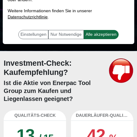
MONKEY-TRADER INDIKATOR
Weitere Informationen finden Sie in unserer
22.8 %
Datenschutzrichtlinie
.
Mit 22.8 % Wahrscheinlichkeit wird selbst der unglücklichst agierende Trader
mit dieser Aktie erfolgreich sein.
Einstellungen
Nur Notwendige
Alle akzeptieren
Investment-Check:
Kaufempfehlung?
Ist die Aktie von Enerpac Tool
Group zum Kaufen und
Liegenlassen geeignet?
QUALITÄTS-CHECK
DAUERLÄUFER-QUALITÄTEN
13
42