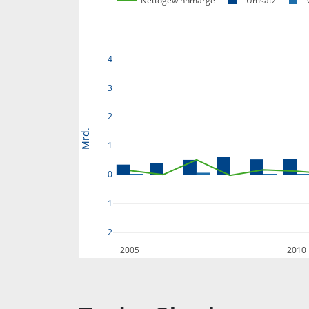
Nettogewinnmarge
Umsatz
4
3
2
Mrd.
1
0
−1
−2
2005
2010