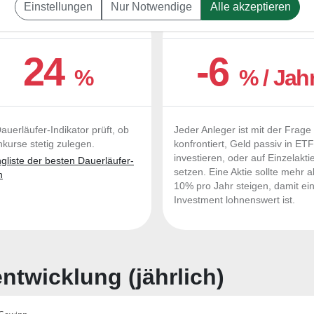
Einstellungen
Nur Notwendige
Alle akzeptieren
UERLÄUFER-QUALITÄTEN
OUTPERFORMER-CHEC
24
-6
%
% / Jah
auerläufer-Indikator prüft, ob
Jeder Anleger ist mit der Frage
nkurse stetig zulegen.
konfrontiert, Geld passiv in ET
investieren, oder auf Einzelakti
liste der besten Dauerläufer-
setzen. Eine Aktie sollte mehr a
n
10% pro Jahr steigen, damit ei
Investment lohnenswert ist.
twicklung (jährlich)