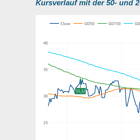
Kursverlauf mit der 50- und 2
Close
GD50
GD150
GD
40
35
33,32
30
25