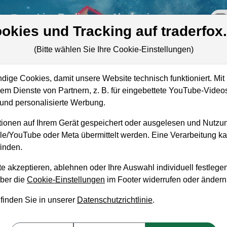
re
Live-Trading
Akademie
off
okies und Tracking auf traderfox
(Bitte wählen Sie Ihre Cookie-Einstellungen)
is
ige Cookies, damit unsere Website technisch funktioniert. Mit 
Marktkapitalisierung
1,53 Mrd. USD
m Dienste von Partnern, z. B. für eingebettete YouTube-Video
nd personalisierte Werbung.
Unternehmenswert
2,89 Mrd. USD
ionen auf Ihrem Gerät gespeichert oder ausgelesen und Nutzu
Umsatz
2,25 Mrd. USD
gle/YouTube oder Meta übermittelt werden. Eine Verarbeitung 
inden.
e akzeptieren, ablehnen oder Ihre Auswahl individuell festlegen
über die
Cookie-Einstellungen
im Footer widerrufen oder ändern
aufempfehlung?
 finden Sie in unserer
Datenschutzrichtlinie
.
en und Liegenlassen geeignet?