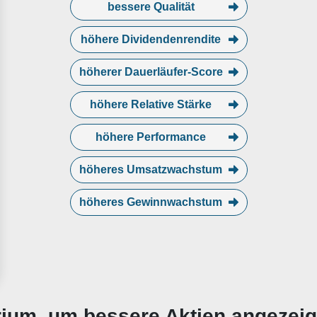
bessere Qualität
höhere Dividendenrendite
höherer Dauerläufer-Score
höhere Relative Stärke
höhere Performance
höheres Umsatzwachstum
höheres Gewinnwachstum
erium, um bessere Aktien angezei