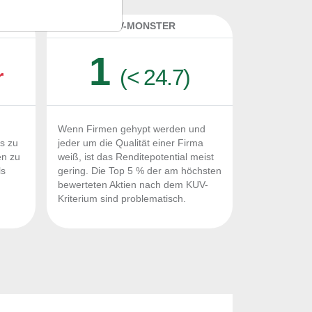
K
KUV-MONSTER
1
r
(< 24.7)
Wenn Firmen gehypt werden und
Fs zu
jeder um die Qualität einer Firma
en zu
weiß, ist das Renditepotential meist
ls
gering. Die Top 5 % der am höchsten
n
bewerteten Aktien nach dem KUV-
Kriterium sind problematisch.