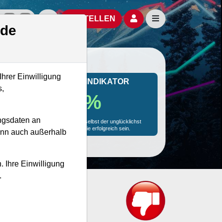
izielle Social Media-Accounts
Aktien- und Artikelsuche öffnen
Seitennavigation öf
BESTELLEN
.de
Ihrer Einwilligung
MONKEY-TRADER INDIKATOR
s,
28.7 %
ngsdaten an
Mit 28.7 % Wahrscheinlichkeit wird selbst der unglücklichst
agierende Trader mit dieser Aktie erfolgreich sein.
kann auch außerhalb
. Ihre Einwilligung
.