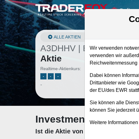
Softwa
Co
ALLE AKTIEN
A3DHHV | ENOV
–
Enov
Wir verwenden notwend
verwenden wir außerde
Aktie
Reichweitenmessung u
Realtime-Aktienkurs:
Dabei können Informat
-
-
-
Drittanbieter wie Goo
-
der EU/des EWR stattf
Sie können alle Dienst
können Sie jederzeit 
Investment-Check: K
Weitere Informationen
Ist die Aktie von Enovis zum Kauf