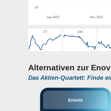
20
Sep 2025
Nov 2025
1T
1W
Alternativen zur Enov
Das Aktien-Quartett: Finde ei
Enovis Corp. operates as a
Enovis
medical technology growth
company. It develops clinically
differentiated solutions that