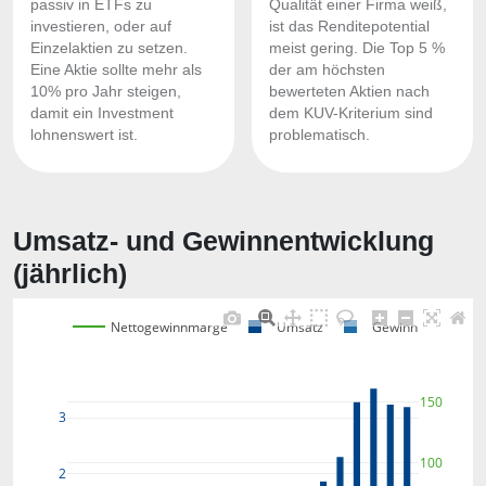
passiv in ETFs zu
Qualität einer Firma weiß,
investieren, oder auf
ist das Renditepotential
Einzelaktien zu setzen.
meist gering. Die Top 5 %
Eine Aktie sollte mehr als
der am höchsten
10% pro Jahr steigen,
bewerteten Aktien nach
damit ein Investment
dem KUV-Kriterium sind
lohnenswert ist.
problematisch.
Umsatz- und Gewinnentwicklung
(jährlich)
Nettogewinnmarge
Umsatz
Gewinn
150
3
100
2