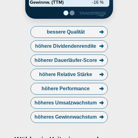
segment develops solutions that
Gewinnw. (TTM)
-16 %
improve customers’ yields by
protecting critical materials during
manufacturing, transportation,
and storage, including products
that monitor, protect, transport
bessere Qualität
and deliver critical liquid
chemistries, wafers, and oth
höhere Dividendenrendite
höherer Dauerläufer-Score
höhere Relative Stärke
höhere Performance
höheres Umsatzwachstum
höheres Gewinnwachstum