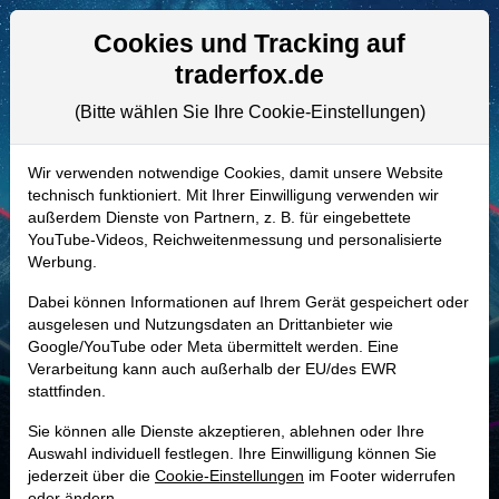
Aktien- und Artikelsuche
Seite
Cookies und Tracking auf
traderfox.de
(Bitte wählen Sie Ihre Cookie-Einstellungen)
ALLE AKTIEN
938201 | ENTG
–
Entegris Aktie
Wir verwenden notwendige Cookies, damit unsere Website
technisch funktioniert. Mit Ihrer Einwilligung verwenden wir
Realtime-Aktienkurs:
außerdem Dienste von Partnern, z. B. für eingebettete
-
-
-
YouTube-Videos, Reichweitenmessung und personalisierte
-
Werbung.
Dabei können Informationen auf Ihrem Gerät gespeichert oder
Marktkapitalisierung
21,75 Mrd. USD
ausgelesen und Nutzungsdaten an Drittanbieter wie
Google/YouTube oder Meta übermittelt werden. Eine
Unternehmenswert
25,06 Mrd. USD
Verarbeitung kann auch außerhalb der EU/des EWR
stattfinden.
Umsatz
3,20 Mrd. USD
Sie können alle Dienste akzeptieren, ablehnen oder Ihre
Auswahl individuell festlegen. Ihre Einwilligung können Sie
jederzeit über die
Cookie-Einstellungen
im Footer widerrufen
MONKEY-TRADER INDIKATOR
oder ändern.