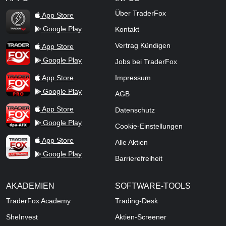
TraderFox Flash
Über TraderFox
App Store
Google Play
Kontakt
TraderFox App
Vertrag Kündigen
App Store
Google Play
Jobs bei TraderFox
TraderFox Pro
App Store
Impressum
Google Play
AGB
TraderFox dpa-AFX ProFeed
App Store
Datenschutz
Google Play
Cookie-Einstellungen
TraderFox Live Trading
App Store
Alle Aktien
Google Play
Barrierefreiheit
AKADEMIEN
SOFTWARE-TOOLS
TraderFox Academy
Trading-Desk
SheInvest
Aktien-Screener