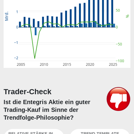
50
1
Mrd.
%
0
0
−1
−50
−2
−100
2005
2010
2015
2020
2025
Trader-Check
Ist die Entegris Aktie ein guter
Trading-Kauf im Sinne der
Trendfolge-Philosophie?
RELATIVE-STÄRKE-INDEX
TREND-TEMPLATE