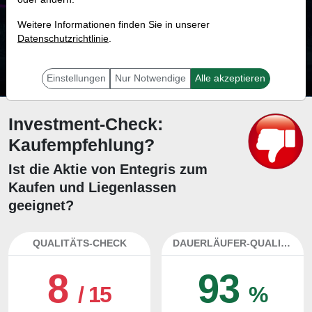
82.2 %
Weitere Informationen finden Sie in unserer
Datenschutzrichtlinie
Mit 82.2 % Wahrscheinlichkeit wird selbst der unglücklichst agierende Trader
.
mit dieser Aktie erfolgreich sein.
Einstellungen
Nur Notwendige
Alle akzeptieren
Investment-Check:
Kaufempfehlung?
Ist die Aktie von Entegris zum
Kaufen und Liegenlassen
geeignet?
QUALITÄTS-CHECK
DAUERLÄUFER-QUALITÄTEN
8
93
/ 15
%