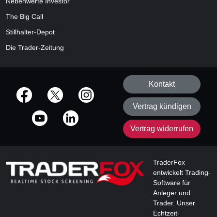
Nebenwerte Investor
The Big Call
Stillhalter-Depot
Die Trader-Zeitung
Kontakt
offizielle Social Media-Accounts
Vertrag kündigen
Vertrag widerrufen
TraderFox
entwickelt Trading-
Software für
Anleger und
Trader. Unser
Echtzeit-