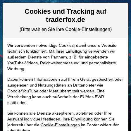
Aktien- und Artikelsuche
Seite
Cookies und Tracking auf
traderfox.de
(Bitte wählen Sie Ihre Cookie-Einstellungen)
ALLE AKTIEN
889290 | ETR
–
Entergy Aktie
Wir verwenden notwendige Cookies, damit unsere Website
technisch funktioniert. Mit Ihrer Einwilligung verwenden wir
Realtime-Aktienkurs:
außerdem Dienste von Partnern, z. B. für eingebettete
-
-
-
YouTube-Videos, Reichweitenmessung und personalisierte
-
Werbung.
Dabei können Informationen auf Ihrem Gerät gespeichert oder
Marktkapitalisierung
50,06 Mrd. USD
ausgelesen und Nutzungsdaten an Drittanbieter wie
Google/YouTube oder Meta übermittelt werden. Eine
Unternehmenswert
80,83 Mrd. USD
Verarbeitung kann auch außerhalb der EU/des EWR
stattfinden.
Umsatz
12,95 Mrd. USD
Sie können alle Dienste akzeptieren, ablehnen oder Ihre
Auswahl individuell festlegen. Ihre Einwilligung können Sie
jederzeit über die
Cookie-Einstellungen
im Footer widerrufen
MONKEY-TRADER INDIKATOR
oder ändern.