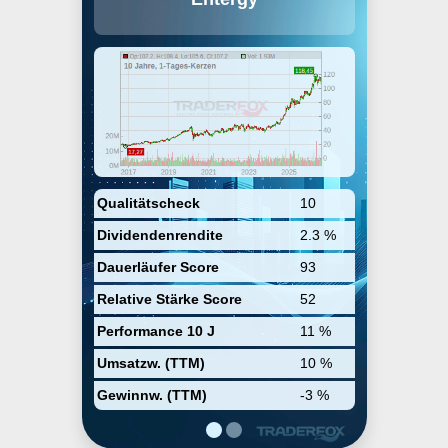
Corporation besitzt, verwaltet und
unterhält Atomkraftwerke und
andere
Energieproduktionsanlagen in
den Bundesstaaten von Arkansas,
Louisiana, Mississippi und Texas
im Süden der USA und ist für die
Energieverteilung in diesen
Gebieten zuständig. Außerhalb
der USA ist das Unternehmen in
Europa präsent. Zusammen mit
seinen Tochterunternehmen
Qualitätscheck
10
verfügt Entergy über eine
Dividendenrendite
2.3 %
Stromkapazität von mehr als 8.000
Megawatt.
Dauerläufer Score
93
Relative Stärke Score
52
Performance 10 J
11 %
Umsatzw. (TTM)
10 %
Gewinnw. (TTM)
-3 %