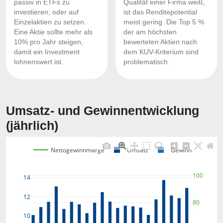
passiv in ETFs zu
Qualität einer Firma weiß,
investieren, oder auf
ist das Renditepotential
Einzelaktien zu setzen.
meist gering. Die Top 5 %
Eine Aktie sollte mehr als
der am höchsten
10% pro Jahr steigen,
bewerteten Aktien nach
damit ein Investment
dem KUV-Kriterium sind
lohnenswert ist.
problematisch.
Umsatz- und Gewinnentwicklung
(jährlich)
Nettogewinnmarge
Umsatz
Gewinn
100
14
12
80
10