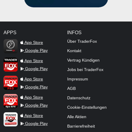
APPS
INFOS
TraderFox Flash
Über TraderFox
App Store
Google Play
Kontakt
TraderFox App
Vertrag Kündigen
App Store
Google Play
Jobs bei TraderFox
TraderFox Pro
App Store
Impressum
Google Play
AGB
TraderFox dpa-AFX ProFeed
App Store
Datenschutz
Google Play
Cookie-Einstellungen
TraderFox Live Trading
App Store
Alle Aktien
Google Play
Barrierefreiheit