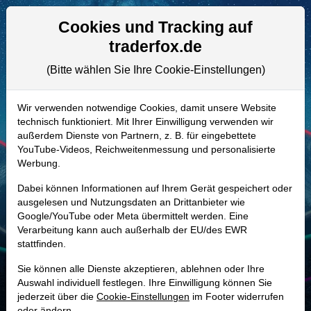
Aktien- und Artikelsuche
Seite
Cookies und Tracking auf
traderfox.de
(Bitte wählen Sie Ihre Cookie-Einstellungen)
ALLE AKTIEN
938502 | EVC
–
Entravision
Wir verwenden notwendige Cookies, damit unsere Website
technisch funktioniert. Mit Ihrer Einwilligung verwenden wir
Communications Aktie
außerdem Dienste von Partnern, z. B. für eingebettete
Realtime-Aktienkurs:
YouTube-Videos, Reichweitenmessung und personalisierte
Werbung.
-
-
-
-
Dabei können Informationen auf Ihrem Gerät gespeichert oder
ausgelesen und Nutzungsdaten an Drittanbieter wie
Google/YouTube oder Meta übermittelt werden. Eine
Marktkapitalisierung
1,11 Mrd. USD
Verarbeitung kann auch außerhalb der EU/des EWR
stattfinden.
Unternehmenswert
1,25 Mrd. USD
Sie können alle Dienste akzeptieren, ablehnen oder Ihre
Umsatz
447,59 Mio. USD
Auswahl individuell festlegen. Ihre Einwilligung können Sie
jederzeit über die
Cookie-Einstellungen
im Footer widerrufen
oder ändern.