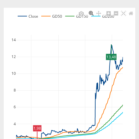
Close
GD50
GD150
GD200
14
12
13,48
10
8
6
4
1,98