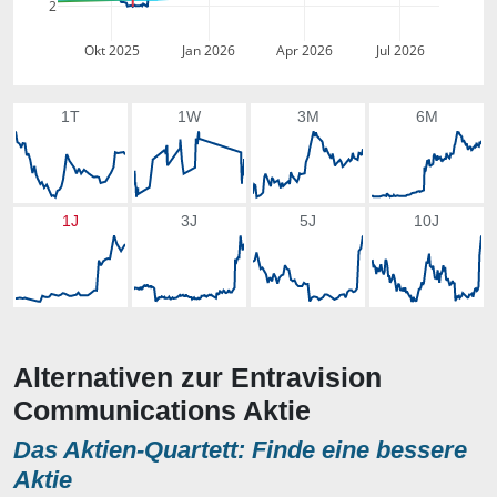
2
Okt 2025
Jan 2026
Apr 2026
Jul 2026
1T
1W
3M
6M
1J
3J
5J
10J
Alternativen zur Entravision
Communications Aktie
Das Aktien-Quartett: Finde eine bessere
Aktie