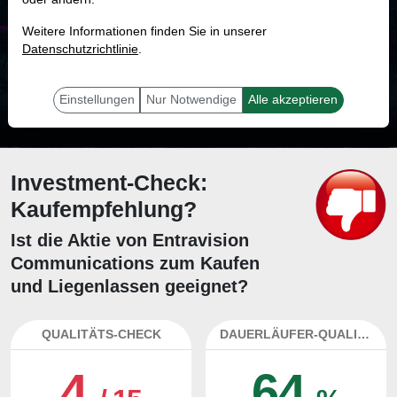
MONKEY-TRADER INDIKATOR
Weitere Informationen finden Sie in unserer
86.6 %
Datenschutzrichtlinie
.
Mit 86.6 % Wahrscheinlichkeit wird selbst der unglücklichst agierende Trader
mit dieser Aktie erfolgreich sein.
Einstellungen
Nur Notwendige
Alle akzeptieren
Investment-Check:
Kaufempfehlung?
Ist die Aktie von Entravision
Communications zum Kaufen
und Liegenlassen geeignet?
QUALITÄTS-CHECK
DAUERLÄUFER-QUALITÄTEN
4
64