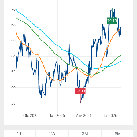
70
70,15
68
66
64
62
60
57,98
58
Okt 2025
Jan 2026
Apr 2026
Jul 2026
1T
1W
3M
6M