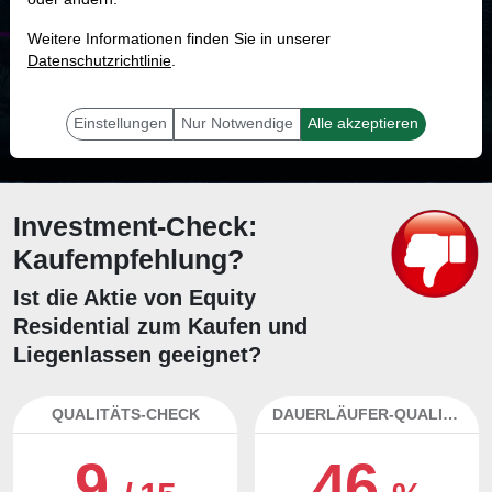
MONKEY-TRADER INDIKATOR
Weitere Informationen finden Sie in unserer
62.3 %
Datenschutzrichtlinie
.
Mit 62.3 % Wahrscheinlichkeit wird selbst der unglücklichst agierende Trader
mit dieser Aktie erfolgreich sein.
Einstellungen
Nur Notwendige
Alle akzeptieren
Investment-Check:
Kaufempfehlung?
Ist die Aktie von Equity
Residential zum Kaufen und
Liegenlassen geeignet?
QUALITÄTS-CHECK
DAUERLÄUFER-QUALITÄTEN
9
46