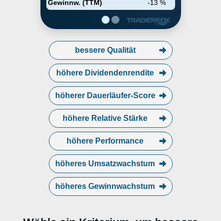
Gewinnw. (TTM)
-13 %
Partnership seinerseits - direkt
oder indirekt - Partner,
Gesellschafter oder Anteilseigner
in einer Reihe von
Firmenpartnerschaften, GmbHs
bessere Qualität
und anderen
(Aktien)Gesellschaften und
Unternehmen, die im Bereich
höhere Dividendenrendite
Grundstücks- und
Immobilienmanagement tätig sind
und Geschäftsfelder in Bezug auf
höherer Dauerläufer-Score
Mehrfamilienimmobilien- und
Grundstücke fokussieren.
höhere Relative Stärke
höhere Performance
höheres Umsatzwachstum
höheres Gewinnwachstum