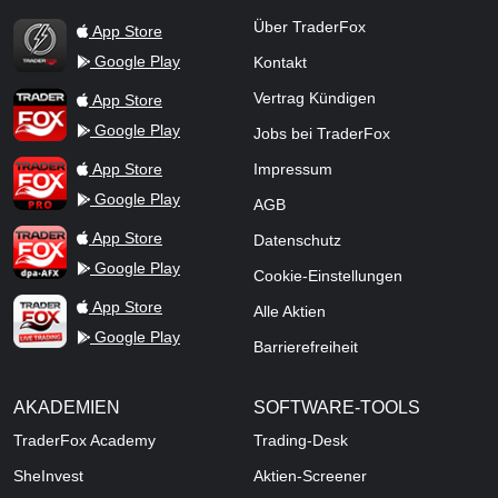
TraderFox Flash
Über TraderFox
App Store
Google Play
Kontakt
TraderFox App
Vertrag Kündigen
App Store
Google Play
Jobs bei TraderFox
TraderFox Pro
App Store
Impressum
Google Play
AGB
TraderFox dpa-AFX ProFeed
App Store
Datenschutz
Google Play
Cookie-Einstellungen
TraderFox Live Trading
App Store
Alle Aktien
Google Play
Barrierefreiheit
AKADEMIEN
SOFTWARE-TOOLS
TraderFox Academy
Trading-Desk
SheInvest
Aktien-Screener