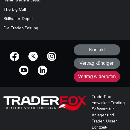
Nebenwerte Investor
The Big Call
Stillhalter-Depot
Die Trader-Zeitung
Kontakt
offizielle Social Media-Accounts
Vertrag kündigen
Vertrag widerrufen
TraderFox
entwickelt Trading-
Software für
Anleger und
Trader. Unser
Echtzeit-