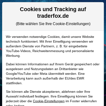
Aktien- und Artikelsuche
Seite
Cookies und Tracking auf
traderfox.de
(Bitte wählen Sie Ihre Cookie-Einstellungen)
ALLE AKTIEN
985334 | EQR
–
Equity Residential
Wir verwenden notwendige Cookies, damit unsere Website
technisch funktioniert. Mit Ihrer Einwilligung verwenden wir
Aktie
außerdem Dienste von Partnern, z. B. für eingebettete
Realtime-Aktienkurs:
YouTube-Videos, Reichweitenmessung und personalisierte
Werbung.
-
-
-
-
Dabei können Informationen auf Ihrem Gerät gespeichert oder
ausgelesen und Nutzungsdaten an Drittanbieter wie
Google/YouTube oder Meta übermittelt werden. Eine
Marktkapitalisierung
25,15 Mrd. USD
Verarbeitung kann auch außerhalb der EU/des EWR
stattfinden.
Unternehmenswert
33,69 Mrd. USD
Sie können alle Dienste akzeptieren, ablehnen oder Ihre
Umsatz
3,09 Mrd. USD
Auswahl individuell festlegen. Ihre Einwilligung können Sie
jederzeit über die
Cookie-Einstellungen
im Footer widerrufen
oder ändern.