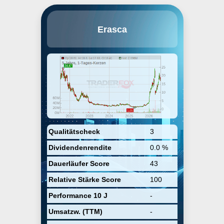
Erasca, Inc. is a clinical stage
Erasca
precision oncology company. It
focuses on discovering,
developing, and commercializing
therapies for patients with
RAS/MAPK pathway-driven
cancers. It has assembled a
wholly owned or controlled
RAS/MAPK pathway focused
pipeline comprising modality-
agnostic programs. The company
was founded by Jonathan E. Lim
and Kevan Shokat on July 2, 2018
and is headquartered in San
Qualitätscheck
3
Diego, CA.
Dividendenrendite
0.0 %
Dauerläufer Score
43
Relative Stärke Score
100
Performance 10 J
-
Umsatzw. (TTM)
-