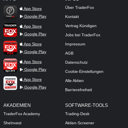
TraderFox Flash
Über TraderFox
App Store
Google Play
Kontakt
TraderFox App
Vertrag Kündigen
App Store
Google Play
Jobs bei TraderFox
TraderFox Pro
App Store
Impressum
Google Play
AGB
TraderFox dpa-AFX ProFeed
App Store
Datenschutz
Google Play
Cookie-Einstellungen
TraderFox Live Trading
App Store
Alle Aktien
Google Play
Barrierefreiheit
AKADEMIEN
SOFTWARE-TOOLS
TraderFox Academy
Trading-Desk
SheInvest
Aktien-Screener