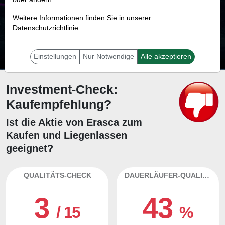
90.1 %
Weitere Informationen finden Sie in unserer
Datenschutzrichtlinie
Mit 90.1 % Wahrscheinlichkeit wird selbst der unglücklichst agierende Trader
.
mit dieser Aktie erfolgreich sein.
Einstellungen
Nur Notwendige
Alle akzeptieren
Investment-Check:
Kaufempfehlung?
Ist die Aktie von Erasca zum
Kaufen und Liegenlassen
geeignet?
QUALITÄTS-CHECK
DAUERLÄUFER-QUALITÄTEN
3
43
/ 15
%