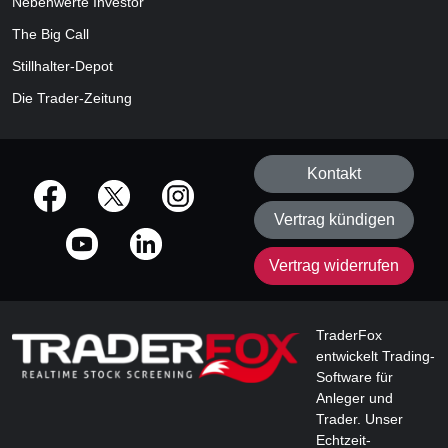
Nebenwerte Investor
The Big Call
Stillhalter-Depot
Die Trader-Zeitung
Kontakt
offizielle Social Media-Accounts
Vertrag kündigen
Vertrag widerrufen
TraderFox
entwickelt Trading-
Software für
Anleger und
Trader. Unser
Echtzeit-