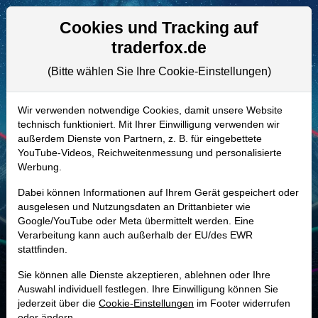
Aktien- und Artikelsuche
Seite
Cookies und Tracking auf
traderfox.de
(Bitte wählen Sie Ihre Cookie-Einstellungen)
ALLE AKTIEN
A3CU1G | ERAS
–
Erasca Aktie
Wir verwenden notwendige Cookies, damit unsere Website
technisch funktioniert. Mit Ihrer Einwilligung verwenden wir
Realtime-Aktienkurs:
außerdem Dienste von Partnern, z. B. für eingebettete
-
-
-
YouTube-Videos, Reichweitenmessung und personalisierte
-
Werbung.
Dabei können Informationen auf Ihrem Gerät gespeichert oder
Marktkapitalisierung
6,32 Mrd. USD
ausgelesen und Nutzungsdaten an Drittanbieter wie
Google/YouTube oder Meta übermittelt werden. Eine
Unternehmenswert
6,13 Mrd. USD
Verarbeitung kann auch außerhalb der EU/des EWR
stattfinden.
Umsatz
-
Sie können alle Dienste akzeptieren, ablehnen oder Ihre
Auswahl individuell festlegen. Ihre Einwilligung können Sie
jederzeit über die
Cookie-Einstellungen
im Footer widerrufen
MONKEY-TRADER INDIKATOR
oder ändern.