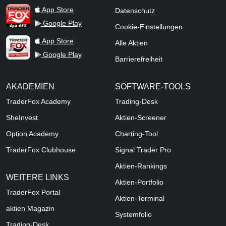
TraderFox dpa-AFX ProFeed
App Store
Datenschutz
Google Play
Cookie-Einstellungen
TraderFox Live Trading
App Store
Alle Aktien
Google Play
Barrierefreiheit
AKADEMIEN
SOFTWARE-TOOLS
TraderFox Academy
Trading-Desk
SheInvest
Aktien-Screener
Option Academy
Charting-Tool
TraderFox Clubhouse
Signal Trader Pro
Aktien-Rankings
WEITERE LINKS
Aktien-Portfolio
TraderFox Portal
Aktien-Terminal
aktien Magazin
Systemfolio
Trading-Desk