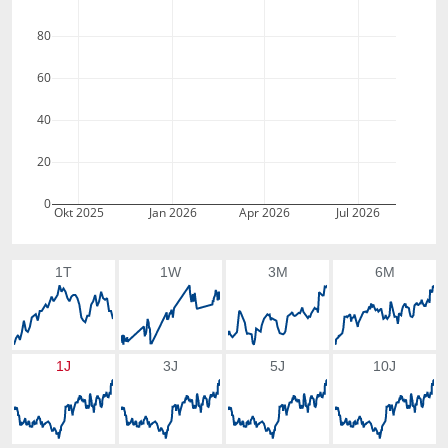
80
60
40
20
0
Okt 2025
Jan 2026
Apr 2026
Jul 2026
1T
1W
3M
6M
1J
3J
5J
10J