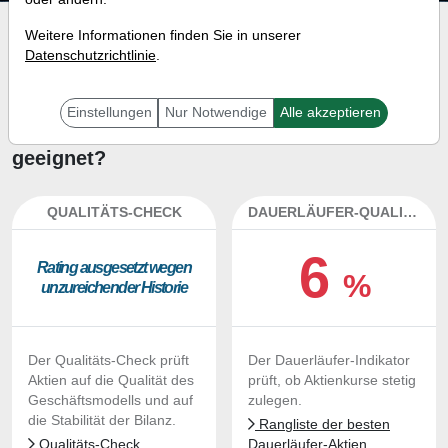
Investment-Check:
Weitere Informationen finden Sie in unserer
Datenschutzrichtlinie
.
Kaufempfehlung?
Ist die Aktie von Euronext zum
Einstellungen
Nur Notwendige
Alle akzeptieren
Kaufen und Liegenlassen
geeignet?
QUALITÄTS-CHECK
DAUERLÄUFER-QUALITÄTEN
6
Ra­ting aus­ge­setzt we­gen
%
un­zu­rei­chen­der His­to­rie
Der Qualitäts-Check prüft
Der Dauerläufer-Indikator
Aktien auf die Qualität des
prüft, ob Aktienkurse stetig
Geschäftsmodells und auf
zulegen.
die Stabilität der Bilanz.
Rangliste der besten
Qualitäts-Check
Dauerläufer-Aktien