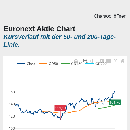
Charttool öffnen
Euronext Aktie Chart
Kursverlauf mit der 50- und 200-Tage-
Linie.
Close
GD50
GD150
GD200
160
161,70
140
114,10
120
100