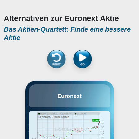
Alternativen zur Euronext Aktie
Das Aktien-Quartett: Finde eine bessere
Aktie
Euronext NV engages in the
Euronext
operation of equity, fixed income
securities, and derivatives
markets in Amsterdam, Brussels,
Dublin, Lisbon, London, Oslo, and
Paris. Its businesses include
listing, cash trading, derivatives
trading, FX spot trading, market
data and indices, clearing, and
market solutions and other. The