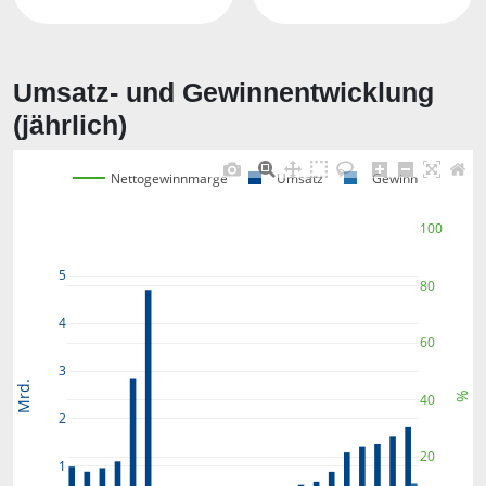
Umsatz- und Gewinnentwicklung
(jährlich)
Nettogewinnmarge
Umsatz
Gewinn
100
5
80
4
60
3
Mrd.
%
40
2
20
1