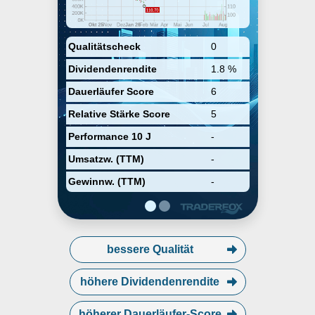
company was founded on July 20,
2000 and is headquartered in
Amsterdam, the Netherlands.
Qualitätscheck
0
Dividendenrendite
1.8 %
Dauerläufer Score
6
Relative Stärke Score
5
Performance 10 J
-
Umsatzw. (TTM)
-
Gewinnw. (TTM)
-
bessere Qualität
höhere Dividendenrendite
höherer Dauerläufer-Score