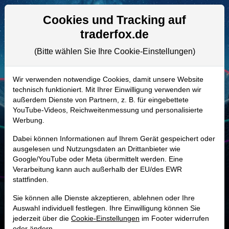
Aktien- und Artikelsuche
Seite
Cookies und Tracking auf
traderfox.de
(Bitte wählen Sie Ihre Cookie-Einstellungen)
ALLE AKTIEN
A115MJ | ENXB
–
Euronext Aktie
Wir verwenden notwendige Cookies, damit unsere Website
technisch funktioniert. Mit Ihrer Einwilligung verwenden wir
Realtime-Aktienkurs:
außerdem Dienste von Partnern, z. B. für eingebettete
-
-
-
YouTube-Videos, Reichweitenmessung und personalisierte
-
Werbung.
Dabei können Informationen auf Ihrem Gerät gespeichert oder
Marktkapitalisierung
16,16 Mrd. EUR
ausgelesen und Nutzungsdaten an Drittanbieter wie
Google/YouTube oder Meta übermittelt werden. Eine
Unternehmenswert
-354.307.487.087,79 EUR
Verarbeitung kann auch außerhalb der EU/des EWR
stattfinden.
Umsatz
1,82 Mrd. EUR
Sie können alle Dienste akzeptieren, ablehnen oder Ihre
Auswahl individuell festlegen. Ihre Einwilligung können Sie
jederzeit über die
Cookie-Einstellungen
im Footer widerrufen
oder ändern.