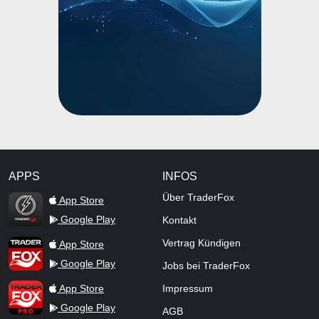
APPS
INFOS
TraderFox Flash
Über TraderFox
App Store
Google Play
Kontakt
TraderFox App
Vertrag Kündigen
App Store
Google Play
Jobs bei TraderFox
TraderFox Pro
App Store
Impressum
Google Play
AGB