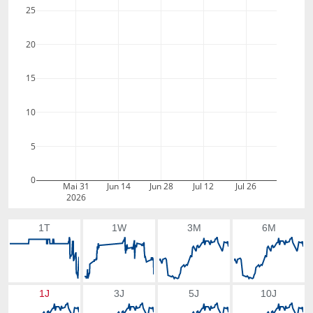
25
20
15
10
5
0
Mai 31
Jun 14
Jun 28
Jul 12
Jul 26
2026
1T
1W
3M
6M
1J
3J
5J
10J