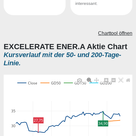
interessant.
Charttool öffnen
EXCELERATE ENER.A Aktie Chart
Kursverlauf mit der 50- und 200-Tage-
Linie.
Close
GD50
GD150
GD200
35
27,75
34,90
30