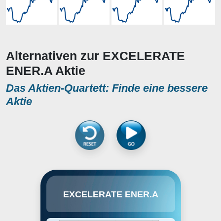
Alternativen zur EXCELERATE
ENER.A Aktie
Das Aktien-Quartett: Finde eine bessere
Aktie
Excelerate Energy, Inc. engages in
EXCELERATE ENER.A
the provision of liquefied natural
gas solutions. It also offers LNG
solutions to markets. The
company was founded on