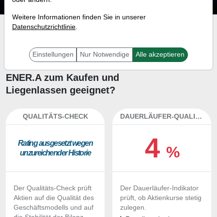
Weitere Informationen finden Sie in unserer
Datenschutzrichtlinie
.
Investment-Check:
Kaufempfehlung?
Einstellungen
Nur Notwendige
Alle akzeptieren
Ist die Aktie von EXCELERATE
ENER.A zum Kaufen und
Liegenlassen geeignet?
QUALITÄTS-CHECK
DAUERLÄUFER-QUALITÄTEN
4
Ra­ting aus­ge­setzt we­gen
%
un­zu­rei­chen­der His­to­rie
Der Qualitäts-Check prüft
Der Dauerläufer-Indikator
Aktien auf die Qualität des
prüft, ob Aktienkurse stetig
Geschäftsmodells und auf
zulegen.