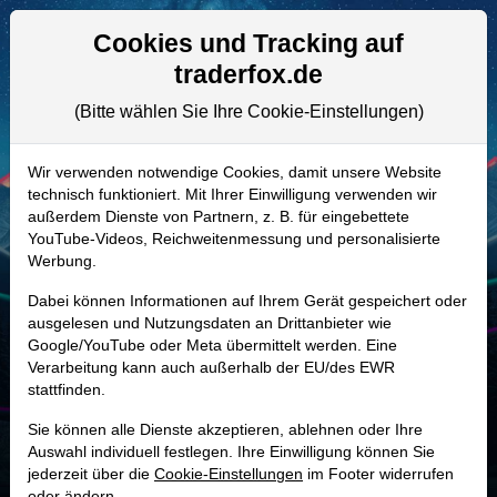
Aktien- und Artikelsuche
Seite
Cookies und Tracking auf
traderfox.de
(Bitte wählen Sie Ihre Cookie-Einstellungen)
ALLE AKTIEN
A3DJ8F | U44
–
EXCELERATE
Wir verwenden notwendige Cookies, damit unsere Website
technisch funktioniert. Mit Ihrer Einwilligung verwenden wir
ENER.A Aktie
außerdem Dienste von Partnern, z. B. für eingebettete
Realtime-Aktienkurs:
YouTube-Videos, Reichweitenmessung und personalisierte
Werbung.
-
-
-
-
Dabei können Informationen auf Ihrem Gerät gespeichert oder
ausgelesen und Nutzungsdaten an Drittanbieter wie
Google/YouTube oder Meta übermittelt werden. Eine
Marktkapitalisierung
1,24 Mrd. USD
Verarbeitung kann auch außerhalb der EU/des EWR
stattfinden.
Unternehmenswert
2,08 Mrd. USD
Sie können alle Dienste akzeptieren, ablehnen oder Ihre
Umsatz
1,23 Mrd. USD
Auswahl individuell festlegen. Ihre Einwilligung können Sie
jederzeit über die
Cookie-Einstellungen
im Footer widerrufen
oder ändern.