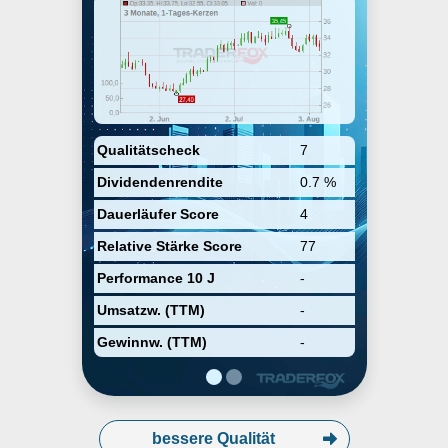
September 10, 2021 and is
headquartered in The Woodlands,
TX.
Qualitätscheck
7
Dividendenrendite
0.7 %
Dauerläufer Score
4
Relative Stärke Score
77
Performance 10 J
-
Umsatzw. (TTM)
-
Gewinnw. (TTM)
-
bessere Qualität