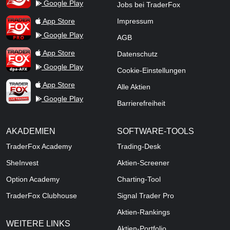
Google Play
Jobs bei TraderFox
TraderFox Pro
App Store
Impressum
Google Play
AGB
TraderFox dpa-AFX ProFeed
App Store
Datenschutz
Google Play
Cookie-Einstellungen
TraderFox Live Trading
App Store
Alle Aktien
Google Play
Barrierefreiheit
AKADEMIEN
SOFTWARE-TOOLS
TraderFox Academy
Trading-Desk
SheInvest
Aktien-Screener
Option Academy
Charting-Tool
TraderFox Clubhouse
Signal Trader Pro
Aktien-Rankings
WEITERE LINKS
Aktien-Portfolio