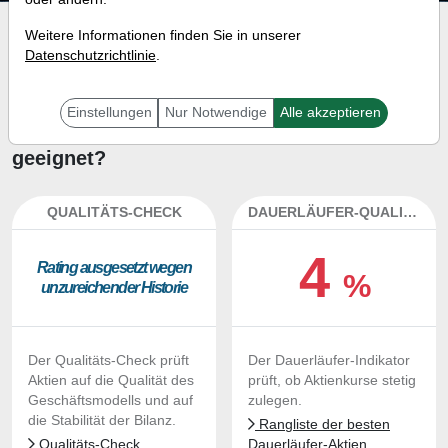
Investment-Check:
Weitere Informationen finden Sie in unserer
Datenschutzrichtlinie
.
Kaufempfehlung?
Ist die Aktie von Fermi zum
Einstellungen
Nur Notwendige
Alle akzeptieren
Kaufen und Liegenlassen
geeignet?
QUALITÄTS-CHECK
DAUERLÄUFER-QUALITÄTEN
4
Ra­ting aus­ge­setzt we­gen
%
un­zu­rei­chen­der His­to­rie
Der Qualitäts-Check prüft
Der Dauerläufer-Indikator
Aktien auf die Qualität des
prüft, ob Aktienkurse stetig
Geschäftsmodells und auf
zulegen.
die Stabilität der Bilanz.
Rangliste der besten
Qualitäts-Check
Dauerläufer-Aktien