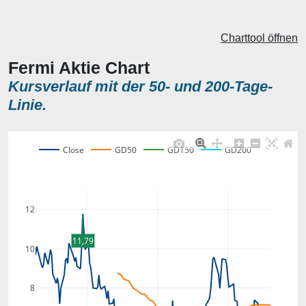
Charttool öffnen
Fermi Aktie Chart
Kursverlauf mit der 50- und 200-Tage-
Linie.
Close
GD50
GD150
GD200
12
11,79
10
8