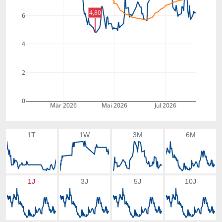
4,80
6
4
2
0
Mär 2026
Mai 2026
Jul 2026
1T
1W
3M
6M
1J
3J
5J
10J