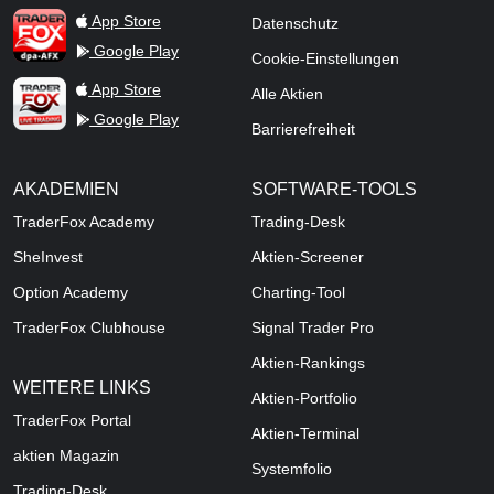
TraderFox dpa-AFX ProFeed
App Store
Datenschutz
Google Play
Cookie-Einstellungen
TraderFox Live Trading
App Store
Alle Aktien
Google Play
Barrierefreiheit
AKADEMIEN
SOFTWARE-TOOLS
TraderFox Academy
Trading-Desk
SheInvest
Aktien-Screener
Option Academy
Charting-Tool
TraderFox Clubhouse
Signal Trader Pro
Aktien-Rankings
WEITERE LINKS
Aktien-Portfolio
TraderFox Portal
Aktien-Terminal
aktien Magazin
Systemfolio
Trading-Desk