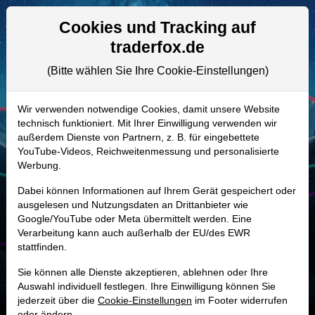
Aktien- und Artikelsuche
Seite
Cookies und Tracking auf
traderfox.de
(Bitte wählen Sie Ihre Cookie-Einstellungen)
ALLE AKTIEN
A41MPN | FRMI
–
Fermi Aktie
Wir verwenden notwendige Cookies, damit unsere Website
technisch funktioniert. Mit Ihrer Einwilligung verwenden wir
Realtime-Aktienkurs:
außerdem Dienste von Partnern, z. B. für eingebettete
-
-
-
YouTube-Videos, Reichweitenmessung und personalisierte
-
Werbung.
Dabei können Informationen auf Ihrem Gerät gespeichert oder
Marktkapitalisierung
3,94 Mrd. USD
ausgelesen und Nutzungsdaten an Drittanbieter wie
Google/YouTube oder Meta übermittelt werden. Eine
Unternehmenswert
4,20 Mrd. USD
Verarbeitung kann auch außerhalb der EU/des EWR
stattfinden.
Umsatz
-
Sie können alle Dienste akzeptieren, ablehnen oder Ihre
Auswahl individuell festlegen. Ihre Einwilligung können Sie
jederzeit über die
Cookie-Einstellungen
im Footer widerrufen
oder ändern.