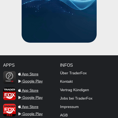
APPS
INFOS
TraderFox Flash
Über TraderFox
App Store
Google Play
Kontakt
TraderFox App
Vertrag Kündigen
App Store
Google Play
Jobs bei TraderFox
TraderFox Pro
App Store
Impressum
Google Play
AGB