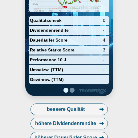
Qualitätscheck
0
Dividendenrendite
-
Dauerläufer Score
4
Relative Stärke Score
3
Performance 10 J
-
Umsatzw. (TTM)
-
Gewinnw. (TTM)
-
bessere Qualität
höhere Dividendenrendite
höherer Dauerläufer-Score