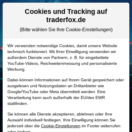
Aktien- und Artikelsuche
Seite
Cookies und Tracking auf
traderfox.de
(Bitte wählen Sie Ihre Cookie-Einstellungen)
ALLE AKTIEN
A1C0EH | FAF
–
First American
Wir verwenden notwendige Cookies, damit unsere Website
technisch funktioniert. Mit Ihrer Einwilligung verwenden wir
Financial Aktie
außerdem Dienste von Partnern, z. B. für eingebettete
Realtime-Aktienkurs:
YouTube-Videos, Reichweitenmessung und personalisierte
Werbung.
-
-
-
-
Dabei können Informationen auf Ihrem Gerät gespeichert oder
ausgelesen und Nutzungsdaten an Drittanbieter wie
Google/YouTube oder Meta übermittelt werden. Eine
Marktkapitalisierung
7,58 Mrd. USD
Verarbeitung kann auch außerhalb der EU/des EWR
stattfinden.
Unternehmenswert
7,64 Mrd. USD
Sie können alle Dienste akzeptieren, ablehnen oder Ihre
Umsatz
7,45 Mrd. USD
Auswahl individuell festlegen. Ihre Einwilligung können Sie
jederzeit über die
Cookie-Einstellungen
im Footer widerrufen
oder ändern.