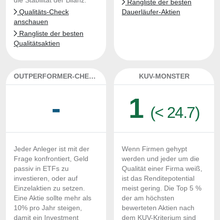
die Stabilität der Bilanz.
Rangliste der besten
Qualitäts-Check
Dauerläufer-Aktien
anschauen
Rangliste der besten
Qualitätsaktien
OUTPERFORMER-CHECK
KUV-MONSTER
-
1
(< 24.7)
Jeder Anleger ist mit der
Wenn Firmen gehypt
Frage konfrontiert, Geld
werden und jeder um die
passiv in ETFs zu
Qualität einer Firma weiß,
investieren, oder auf
ist das Renditepotential
Einzelaktien zu setzen.
meist gering. Die Top 5 %
Eine Aktie sollte mehr als
der am höchsten
10% pro Jahr steigen,
bewerteten Aktien nach
damit ein Investment
dem KUV-Kriterium sind