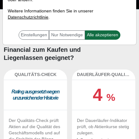
Weitere Informationen finden Sie in unserer
Datenschutzrichtlinie
.
Investment-Check:
Kaufempfehlung?
Einstellungen
Nur Notwendige
Alle akzeptieren
Ist die Aktie von First American
Financial zum Kaufen und
Liegenlassen geeignet?
QUALITÄTS-CHECK
DAUERLÄUFER-QUALITÄTEN
4
Ra­ting aus­ge­setzt we­gen
%
un­zu­rei­chen­der His­to­rie
Der Qualitäts-Check prüft
Der Dauerläufer-Indikator
Aktien auf die Qualität des
prüft, ob Aktienkurse stetig
Geschäftsmodells und auf
zulegen.