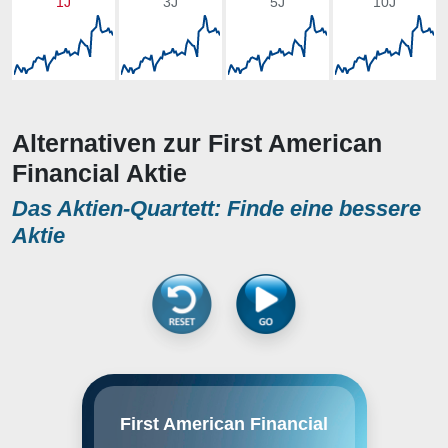
1J
3J
5J
10J
Alternativen zur First American
Financial Aktie
Das Aktien-Quartett: Finde eine bessere
Aktie
First American Financial Corp.
First American Financial
engages in the provision of title
insurance and settlement services