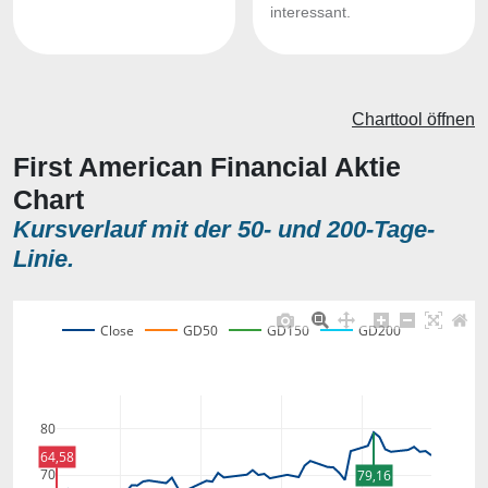
interessant.
Charttool öffnen
First American Financial Aktie
Chart
Kursverlauf mit der 50- und 200-Tage-
Linie.
Close
GD50
GD150
GD200
80
64,58
70
79,16