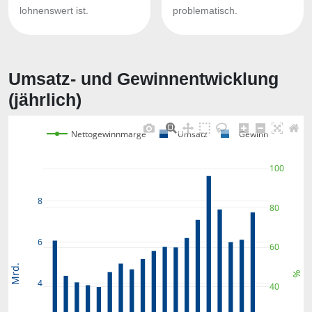
lohnenswert ist.
problematisch.
Umsatz- und Gewinnentwicklung
(jährlich)
Nettogewinnmarge
Umsatz
Gewinn
100
8
80
6
60
Mrd.
%
4
40