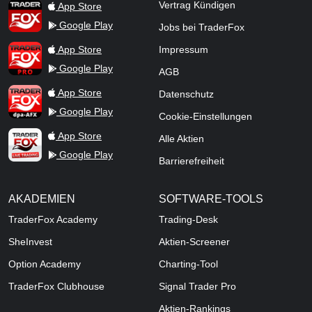
TraderFox App
Vertrag Kündigen
App Store
Google Play
Jobs bei TraderFox
TraderFox Pro
App Store
Impressum
Google Play
AGB
TraderFox dpa-AFX ProFeed
App Store
Datenschutz
Google Play
Cookie-Einstellungen
TraderFox Live Trading
App Store
Alle Aktien
Google Play
Barrierefreiheit
AKADEMIEN
SOFTWARE-TOOLS
TraderFox Academy
Trading-Desk
SheInvest
Aktien-Screener
Option Academy
Charting-Tool
TraderFox Clubhouse
Signal Trader Pro
Aktien-Rankings