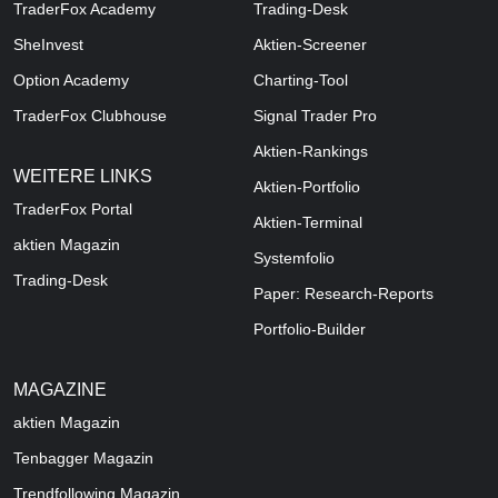
TraderFox Academy
Trading-Desk
SheInvest
Aktien-Screener
Option Academy
Charting-Tool
TraderFox Clubhouse
Signal Trader Pro
Aktien-Rankings
WEITERE LINKS
Aktien-Portfolio
TraderFox Portal
Aktien-Terminal
aktien Magazin
Systemfolio
Trading-Desk
Paper: Research-Reports
Portfolio-Builder
MAGAZINE
aktien
Magazin
Tenbagger Magazin
Trendfollowing Magazin