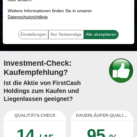
MONKEY-TRADER INDIKATOR
Weitere Informationen finden Sie in unserer
90.4 %
Datenschutzrichtlinie
.
Mit 90.4 % Wahrscheinlichkeit wird selbst der unglücklichst agierende Trader
mit dieser Aktie erfolgreich sein.
Einstellungen
Nur Notwendige
Alle akzeptieren
Investment-Check:
Kaufempfehlung?
Ist die Aktie von FirstCash
Holdings zum Kaufen und
Liegenlassen geeignet?
QUALITÄTS-CHECK
DAUERLÄUFER-QUALITÄTEN
14
95