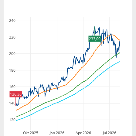
240
220
233,00
200
180
160
136,36
140
120
Okt 2025
Jan 2026
Apr 2026
Jul 2026