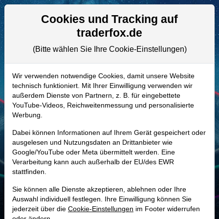
Aktien- und Artikelsuche
Seite
Cookies und Tracking auf
traderfox.de
(Bitte wählen Sie Ihre Cookie-Einstellungen)
ALLE AKTIEN
A3C9LA | FCFS
–
FirstCash
Wir verwenden notwendige Cookies, damit unsere Website
technisch funktioniert. Mit Ihrer Einwilligung verwenden wir
Holdings Aktie
außerdem Dienste von Partnern, z. B. für eingebettete
Realtime-Aktienkurs:
YouTube-Videos, Reichweitenmessung und personalisierte
Werbung.
-
-
-
-
Dabei können Informationen auf Ihrem Gerät gespeichert oder
ausgelesen und Nutzungsdaten an Drittanbieter wie
Google/YouTube oder Meta übermittelt werden. Eine
Marktkapitalisierung
8,78 Mrd. USD
Verarbeitung kann auch außerhalb der EU/des EWR
stattfinden.
Unternehmenswert
11,31 Mrd. USD
Sie können alle Dienste akzeptieren, ablehnen oder Ihre
Umsatz
3,66 Mrd. USD
Auswahl individuell festlegen. Ihre Einwilligung können Sie
jederzeit über die
Cookie-Einstellungen
im Footer widerrufen
oder ändern.