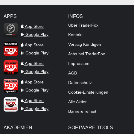
APPS
INFOS
TraderFox Flash
Über TraderFox
App Store
Google Play
Kontakt
TraderFox App
Vertrag Kündigen
App Store
Google Play
Jobs bei TraderFox
TraderFox Pro
App Store
Impressum
Google Play
AGB
TraderFox dpa-AFX ProFeed
App Store
Datenschutz
Google Play
Cookie-Einstellungen
TraderFox Live Trading
App Store
Alle Aktien
Google Play
Barrierefreiheit
AKADEMIEN
SOFTWARE-TOOLS