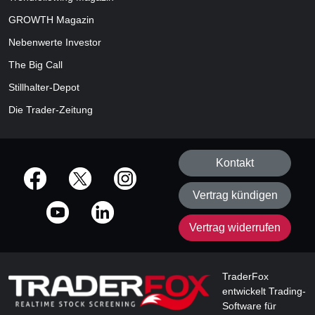
GROWTH
Magazin
Nebenwerte Investor
The Big Call
Stillhalter-Depot
Die Trader-Zeitung
Kontakt
offizielle Social Media-Accounts
Vertrag kündigen
Vertrag widerrufen
TraderFox
entwickelt Trading-
Software für