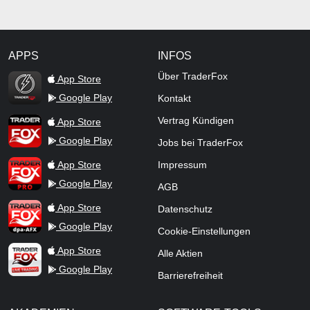
APPS
INFOS
TraderFox Flash
Über TraderFox
App Store
Google Play
Kontakt
TraderFox App
Vertrag Kündigen
App Store
Google Play
Jobs bei TraderFox
TraderFox Pro
App Store
Impressum
Google Play
AGB
TraderFox dpa-AFX ProFeed
App Store
Datenschutz
Google Play
Cookie-Einstellungen
TraderFox Live Trading
App Store
Alle Aktien
Google Play
Barrierefreiheit