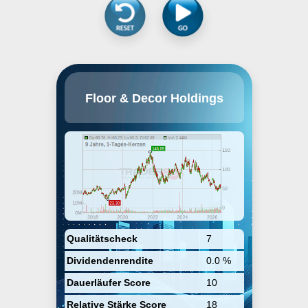
Floor & Decor Holdings, Inc.
Floor & Decor Holdings
engages in the retail of hard
surface flooring and related
accessories. It provides wood,
stone, and flooring products. Its
products include vinyl, laminate,
and tiles with materials
installation for living rooms,
kitchen, bathrooms, and walls.
The company was founded by
George Vincent West in 2000 and
is headquartered in Atlanta, GA.
Qualitätscheck
7
Dividendenrendite
0.0 %
Dauerläufer Score
10
Relative Stärke Score
18