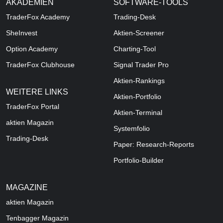
AKADEMIEN
SOFTWARE-TOOLS
TraderFox Academy
Trading-Desk
SheInvest
Aktien-Screener
Option Academy
Charting-Tool
TraderFox Clubhouse
Signal Trader Pro
Aktien-Rankings
WEITERE LINKS
Aktien-Portfolio
TraderFox Portal
Aktien-Terminal
aktien Magazin
Systemfolio
Trading-Desk
Paper: Research-Reports
Portfolio-Builder
MAGAZINE
aktien
Magazin
Tenbagger Magazin