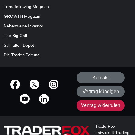
Trendfollowing Magazin
GROWTH
Magazin
Nebenwerte Investor
The Big Call
Stillhalter-Depot
Die Trader-Zeitung
Kontakt
offizielle Social Media-Accounts
Vertrag kündigen
Vertrag widerrufen
TraderFox
entwickelt Trading-