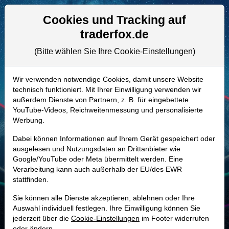
Aktien- und Artikelsuche
Seite
Cookies und Tracking auf
traderfox.de
(Bitte wählen Sie Ihre Cookie-Einstellungen)
ALLE AKTIEN
A2DQHZ | FND
–
Floor & Decor
Wir verwenden notwendige Cookies, damit unsere Website
technisch funktioniert. Mit Ihrer Einwilligung verwenden wir
Holdings Aktie
außerdem Dienste von Partnern, z. B. für eingebettete
Realtime-Aktienkurs:
YouTube-Videos, Reichweitenmessung und personalisierte
Werbung.
-
-
-
-
Dabei können Informationen auf Ihrem Gerät gespeichert oder
ausgelesen und Nutzungsdaten an Drittanbieter wie
Google/YouTube oder Meta übermittelt werden. Eine
Marktkapitalisierung
6,68 Mrd. USD
Verarbeitung kann auch außerhalb der EU/des EWR
stattfinden.
Unternehmenswert
8,37 Mrd. USD
Sie können alle Dienste akzeptieren, ablehnen oder Ihre
Umsatz
4,68 Mrd. USD
Auswahl individuell festlegen. Ihre Einwilligung können Sie
jederzeit über die
Cookie-Einstellungen
im Footer widerrufen
oder ändern.