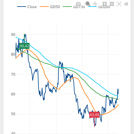
Close
GD50
GD150
GD200
90
90,42
80
70
60
50
43,49
40