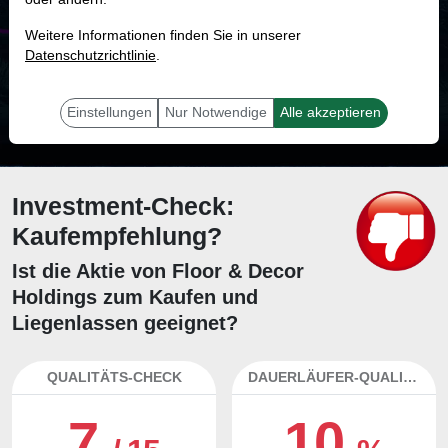
MONKEY-TRADER INDIKATOR
Weitere Informationen finden Sie in unserer
21.0 %
Datenschutzrichtlinie
.
Mit 21.0 % Wahrscheinlichkeit wird selbst der unglücklichst agierende Trader
mit dieser Aktie erfolgreich sein.
Einstellungen
Nur Notwendige
Alle akzeptieren
Investment-Check:
Kaufempfehlung?
Ist die Aktie von Floor & Decor
Holdings zum Kaufen und
Liegenlassen geeignet?
QUALITÄTS-CHECK
DAUERLÄUFER-QUALITÄTEN
7
10