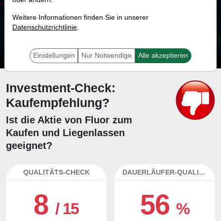
73.0 %
Weitere Informationen finden Sie in unserer
Datenschutzrichtlinie
Mit 73.0 % Wahrscheinlichkeit wird selbst der unglücklichst agierende Trader
.
mit dieser Aktie erfolgreich sein.
Einstellungen
Nur Notwendige
Alle akzeptieren
Investment-Check:
Kaufempfehlung?
Ist die Aktie von Fluor zum
Kaufen und Liegenlassen
geeignet?
QUALITÄTS-CHECK
DAUERLÄUFER-QUALITÄTEN
8
56
/ 15
%