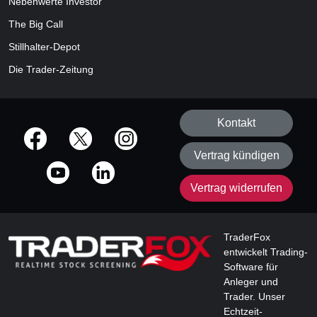
Nebenwerte Investor
The Big Call
Stillhalter-Depot
Die Trader-Zeitung
Kontakt
offizielle Social Media-Accounts
Vertrag kündigen
Vertrag widerrufen
TraderFox
entwickelt Trading-
Software für
Anleger und
Trader. Unser
Echtzeit-