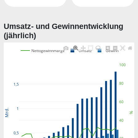
Umsatz- und Gewinnentwicklung
(jährlich)
Nettogewinnmarge
Umsatz
Gewinn
100
80
1,5
60
1
Mrd.
%
40
0,5