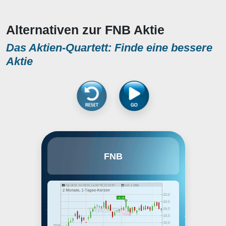
Alternativen zur FNB Aktie
Das Aktien-Quartett: Finde eine bessere
Aktie
F.N.B. Corp. is a financial holding
FNB
company, which engages in the
provision of financial services to
consumers, corporations,
governments, and small to
medium-sized businesses. It
operates through the following
segments: Community Banking,
Wealth Management, Insurance,
and Other. The Community