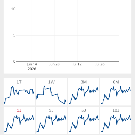
10
5
0
Jun 14
Jun 28
Jul 12
Jul 26
2026
1T
1W
3M
6M
1J
3J
5J
10J