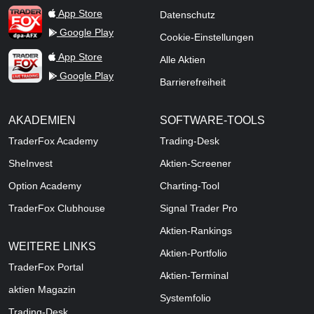
TraderFox dpa-AFX ProFeed
App Store
Datenschutz
Google Play
Cookie-Einstellungen
TraderFox Live Trading
App Store
Alle Aktien
Google Play
Barrierefreiheit
AKADEMIEN
SOFTWARE-TOOLS
TraderFox Academy
Trading-Desk
SheInvest
Aktien-Screener
Option Academy
Charting-Tool
TraderFox Clubhouse
Signal Trader Pro
Aktien-Rankings
WEITERE LINKS
Aktien-Portfolio
TraderFox Portal
Aktien-Terminal
aktien Magazin
Systemfolio
Trading-Desk