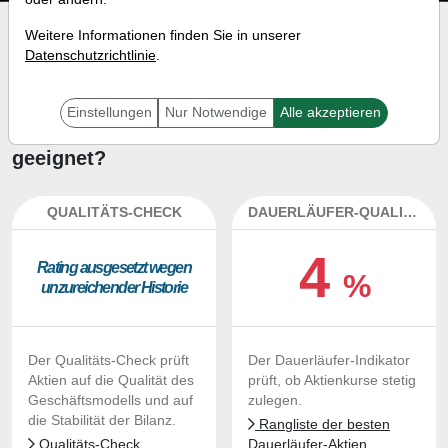
Investment-Check:
Weitere Informationen finden Sie in unserer
Datenschutzrichtlinie
.
Kaufempfehlung?
Ist die Aktie von FNB zum
Einstellungen
Nur Notwendige
Alle akzeptieren
Kaufen und Liegenlassen
geeignet?
QUALITÄTS-CHECK
DAUERLÄUFER-QUALITÄTEN
4
Ra­ting aus­ge­setzt we­gen
%
un­zu­rei­chen­der His­to­rie
Der Qualitäts-Check prüft
Der Dauerläufer-Indikator
Aktien auf die Qualität des
prüft, ob Aktienkurse stetig
Geschäftsmodells und auf
zulegen.
die Stabilität der Bilanz.
Rangliste der besten
Qualitäts-Check
Dauerläufer-Aktien