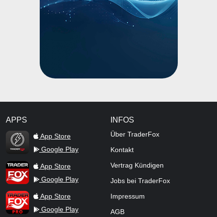
APPS
INFOS
TraderFox Flash
Über TraderFox
App Store
Google Play
Kontakt
TraderFox App
Vertrag Kündigen
App Store
Google Play
Jobs bei TraderFox
TraderFox Pro
App Store
Impressum
Google Play
AGB