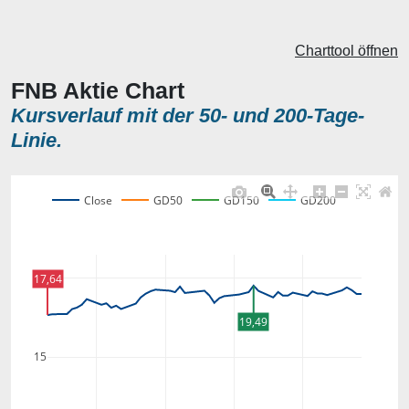
Charttool öffnen
FNB Aktie Chart
Kursverlauf mit der 50- und 200-Tage-
Linie.
Close
GD50
GD150
GD200
20
17,64
19,49
15