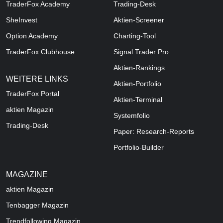
TraderFox Academy
Trading-Desk
SheInvest
Aktien-Screener
Option Academy
Charting-Tool
TraderFox Clubhouse
Signal Trader Pro
Aktien-Rankings
WEITERE LINKS
Aktien-Portfolio
TraderFox Portal
Aktien-Terminal
aktien Magazin
Systemfolio
Trading-Desk
Paper: Research-Reports
Portfolio-Builder
MAGAZINE
aktien
Magazin
Tenbagger Magazin
Trendfollowing Magazin