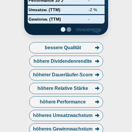
Performance 10 J
-
dosing. The company was
founded on January 31, 2023 and
Umsatzw. (TTM)
-2 %
is headquartered in Durham, NC.
Gewinnw. (TTM)
-
bessere Qualität
höhere Dividendenrendite
höherer Dauerläufer-Score
höhere Relative Stärke
höhere Performance
höheres Umsatzwachstum
höheres Gewinnwachstum