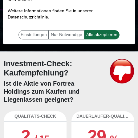
MONKEY-TRADER INDIKATOR
Weitere Informationen finden Sie in unserer
73.7 %
Datenschutzrichtlinie
.
Mit 73.7 % Wahrscheinlichkeit wird selbst der unglücklichst agierende Trader
mit dieser Aktie erfolgreich sein.
Einstellungen
Nur Notwendige
Alle akzeptieren
Investment-Check:
Kaufempfehlung?
Ist die Aktie von Fortrea
Holdings zum Kaufen und
Liegenlassen geeignet?
QUALITÄTS-CHECK
DAUERLÄUFER-QUALITÄTEN
2
29