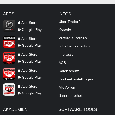
APPS
INFOS
TraderFox Flash
Über TraderFox
App Store
Google Play
Kontakt
TraderFox App
Vertrag Kündigen
App Store
Google Play
Jobs bei TraderFox
TraderFox Pro
App Store
Impressum
Google Play
AGB
TraderFox dpa-AFX ProFeed
App Store
Datenschutz
Google Play
Cookie-Einstellungen
TraderFox Live Trading
App Store
Alle Aktien
Google Play
Barrierefreiheit
AKADEMIEN
SOFTWARE-TOOLS