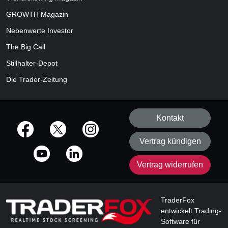
GROWTH
Magazin
Nebenwerte Investor
The Big Call
Stillhalter-Depot
Die Trader-Zeitung
Kontakt
offizielle Social Media-Accounts
Vertrag kündigen
Vertrag widerrufen
TraderFox
entwickelt Trading-
Software für