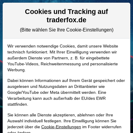
Aktien- und Artikelsuche
Seite
Cookies und Tracking auf
traderfox.de
(Bitte wählen Sie Ihre Cookie-Einstellungen)
ALLE AKTIEN
A3ECGB | FTRE
–
Fortrea Holdings
Wir verwenden notwendige Cookies, damit unsere Website
technisch funktioniert. Mit Ihrer Einwilligung verwenden wir
Aktie
außerdem Dienste von Partnern, z. B. für eingebettete
Realtime-Aktienkurs:
YouTube-Videos, Reichweitenmessung und personalisierte
Werbung.
-
-
-
-
Dabei können Informationen auf Ihrem Gerät gespeichert oder
ausgelesen und Nutzungsdaten an Drittanbieter wie
Google/YouTube oder Meta übermittelt werden. Eine
Marktkapitalisierung
1,75 Mrd. USD
Verarbeitung kann auch außerhalb der EU/des EWR
stattfinden.
Unternehmenswert
2,70 Mrd. USD
Sie können alle Dienste akzeptieren, ablehnen oder Ihre
Umsatz
2,72 Mrd. USD
Auswahl individuell festlegen. Ihre Einwilligung können Sie
jederzeit über die
Cookie-Einstellungen
im Footer widerrufen
oder ändern.