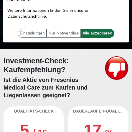
MONKEY-TRADER INDIKATOR
Weitere Informationen finden Sie in unserer
33.6 %
Datenschutzrichtlinie
.
Mit 33.6 % Wahrscheinlichkeit wird selbst der unglücklichst agierende Trader
mit dieser Aktie erfolgreich sein.
Einstellungen
Nur Notwendige
Alle akzeptieren
Investment-Check:
Kaufempfehlung?
Ist die Aktie von Fresenius
Medical Care zum Kaufen und
Liegenlassen geeignet?
QUALITÄTS-CHECK
DAUERLÄUFER-QUALITÄTEN
5
17