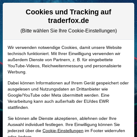
Aktien- und Artikelsuche
Seite
Cookies und Tracking auf
traderfox.de
(Bitte wählen Sie Ihre Cookie-Einstellungen)
ALLE AKTIEN
578580 | FME
–
Fresenius Medical
Wir verwenden notwendige Cookies, damit unsere Website
technisch funktioniert. Mit Ihrer Einwilligung verwenden wir
Care Aktie
außerdem Dienste von Partnern, z. B. für eingebettete
Realtime-Aktienkurs:
YouTube-Videos, Reichweitenmessung und personalisierte
Werbung.
-
-
-
-
Dabei können Informationen auf Ihrem Gerät gespeichert oder
ausgelesen und Nutzungsdaten an Drittanbieter wie
Google/YouTube oder Meta übermittelt werden. Eine
Marktkapitalisierung
11,15 Mrd. EUR
Verarbeitung kann auch außerhalb der EU/des EWR
stattfinden.
Unternehmenswert
20,66 Mrd. EUR
Sie können alle Dienste akzeptieren, ablehnen oder Ihre
Umsatz
19,63 Mrd. EUR
Auswahl individuell festlegen. Ihre Einwilligung können Sie
jederzeit über die
Cookie-Einstellungen
im Footer widerrufen
oder ändern.