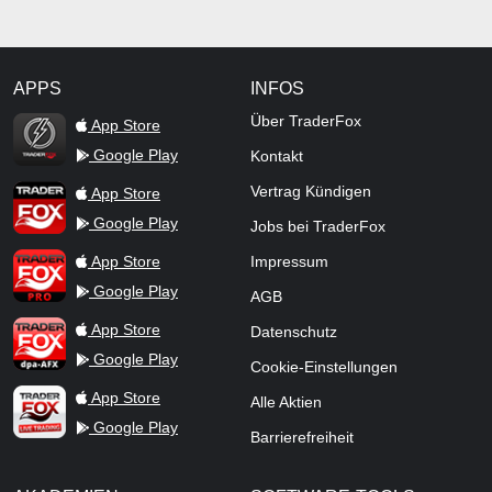
APPS
INFOS
TraderFox Flash
Über TraderFox
App Store
Google Play
Kontakt
TraderFox App
Vertrag Kündigen
App Store
Google Play
Jobs bei TraderFox
TraderFox Pro
App Store
Impressum
Google Play
AGB
TraderFox dpa-AFX ProFeed
App Store
Datenschutz
Google Play
Cookie-Einstellungen
TraderFox Live Trading
App Store
Alle Aktien
Google Play
Barrierefreiheit