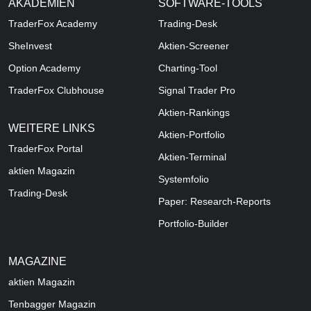
AKADEMIEN
SOFTWARE-TOOLS
TraderFox Academy
Trading-Desk
SheInvest
Aktien-Screener
Option Academy
Charting-Tool
TraderFox Clubhouse
Signal Trader Pro
Aktien-Rankings
WEITERE LINKS
Aktien-Portfolio
TraderFox Portal
Aktien-Terminal
aktien Magazin
Systemfolio
Trading-Desk
Paper: Research-Reports
Portfolio-Builder
MAGAZINE
aktien
Magazin
Tenbagger Magazin