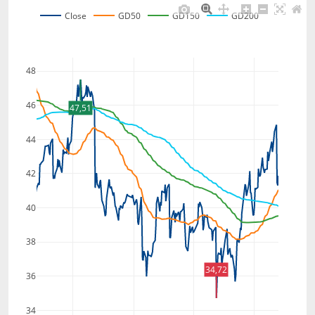
Close
GD50
GD150
GD200
48
46
47,51
44
42
40
38
34,72
36
34