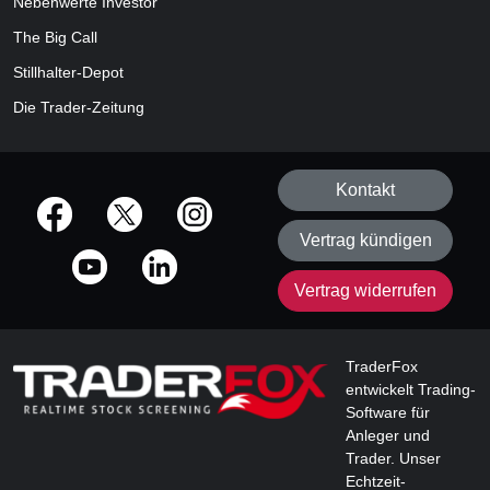
Nebenwerte Investor
The Big Call
Stillhalter-Depot
Die Trader-Zeitung
Kontakt
offizielle Social Media-Accounts
Vertrag kündigen
Vertrag widerrufen
TraderFox
entwickelt Trading-
Software für
Anleger und
Trader. Unser
Echtzeit-