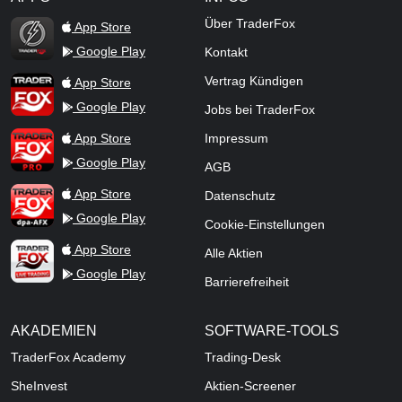
TraderFox Flash
Über TraderFox
App Store
Google Play
Kontakt
TraderFox App
Vertrag Kündigen
App Store
Google Play
Jobs bei TraderFox
TraderFox Pro
App Store
Impressum
Google Play
AGB
TraderFox dpa-AFX ProFeed
App Store
Datenschutz
Google Play
Cookie-Einstellungen
TraderFox Live Trading
App Store
Alle Aktien
Google Play
Barrierefreiheit
AKADEMIEN
SOFTWARE-TOOLS
TraderFox Academy
Trading-Desk
SheInvest
Aktien-Screener