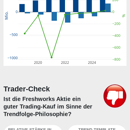
0
0
Mio.
%
−200
−500
−400
−600
−1000
−800
2020
2022
2024
Trader-Check
Ist die Freshworks Aktie ein
guter Trading-Kauf im Sinne der
Trendfolge-Philosophie?
RELATIVE-STÄRKE-INDEX
TREND-TEMPLATE