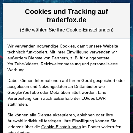
Aktien- und Artikelsuche
Seite
Cookies und Tracking auf
traderfox.de
(Bitte wählen Sie Ihre Cookie-Einstellungen)
ALLE AKTIEN
A3C28Z | FRSH
–
Freshworks Aktie
Wir verwenden notwendige Cookies, damit unsere Website
technisch funktioniert. Mit Ihrer Einwilligung verwenden wir
Realtime-Aktienkurs:
außerdem Dienste von Partnern, z. B. für eingebettete
-
-
-
YouTube-Videos, Reichweitenmessung und personalisierte
-
Werbung.
Dabei können Informationen auf Ihrem Gerät gespeichert oder
Marktkapitalisierung
3,27 Mrd. USD
ausgelesen und Nutzungsdaten an Drittanbieter wie
Google/YouTube oder Meta übermittelt werden. Eine
Unternehmenswert
2,64 Mrd. USD
Verarbeitung kann auch außerhalb der EU/des EWR
stattfinden.
Umsatz
838,81 Mio. USD
Sie können alle Dienste akzeptieren, ablehnen oder Ihre
Auswahl individuell festlegen. Ihre Einwilligung können Sie
jederzeit über die
Cookie-Einstellungen
im Footer widerrufen
MONKEY-TRADER INDIKATOR
oder ändern.