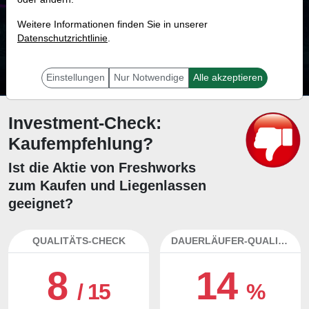
29.6 %
Weitere Informationen finden Sie in unserer
Datenschutzrichtlinie
Mit 29.6 % Wahrscheinlichkeit wird selbst der unglücklichst agierende Trader
.
mit dieser Aktie erfolgreich sein.
Einstellungen
Nur Notwendige
Alle akzeptieren
Investment-Check:
Kaufempfehlung?
Ist die Aktie von Freshworks
zum Kaufen und Liegenlassen
geeignet?
QUALITÄTS-CHECK
DAUERLÄUFER-QUALITÄTEN
8
14
/ 15
%