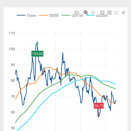
Close
GD50
GD150
GD200
110
100
104,60
90
80
70
56,75
60
50