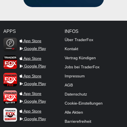
APPS
INFOS
TraderFox Flash
Über TraderFox
App Store
Google Play
Kontakt
TraderFox App
Vertrag Kündigen
App Store
Google Play
Jobs bei TraderFox
TraderFox Pro
App Store
Impressum
Google Play
AGB
TraderFox dpa-AFX ProFeed
App Store
Datenschutz
Google Play
Cookie-Einstellungen
TraderFox Live Trading
App Store
Alle Aktien
Google Play
Barrierefreiheit