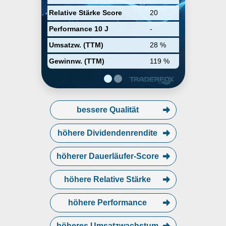
Verbrauchern; nebenstehene
Relative Stärke Score
20
Möglichkeiten Segment
konzentriert sich auf verbundene
Performance 10 J
-
schlüsselfertige Technologien,
und Mehrheit ihres Umsatzes
Umsatzw. (TTM)
28 %
kommt aus nebenstehende
Möglichkeiten Segment.
Gewinnw. (TTM)
119 %
bessere Qualität
höhere Dividendenrendite
höherer Dauerläufer-Score
höhere Relative Stärke
höhere Performance
höheres Umsatzwachstum