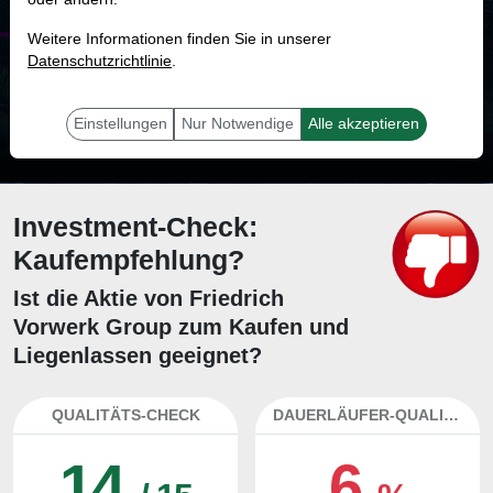
MONKEY-TRADER INDIKATOR
Weitere Informationen finden Sie in unserer
28.0 %
Datenschutzrichtlinie
.
Mit 28.0 % Wahrscheinlichkeit wird selbst der unglücklichst agierende Trader
mit dieser Aktie erfolgreich sein.
Einstellungen
Nur Notwendige
Alle akzeptieren
Investment-Check:
Kaufempfehlung?
Ist die Aktie von Friedrich
Vorwerk Group zum Kaufen und
Liegenlassen geeignet?
QUALITÄTS-CHECK
DAUERLÄUFER-QUALITÄTEN
14
6