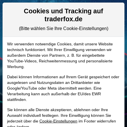
Aktien- und Artikelsuche
Seite
Cookies und Tracking auf
traderfox.de
(Bitte wählen Sie Ihre Cookie-Einstellungen)
ALLE AKTIEN
A255F1 | VH2
–
Friedrich Vorwerk
Wir verwenden notwendige Cookies, damit unsere Website
technisch funktioniert. Mit Ihrer Einwilligung verwenden wir
Group Aktie
außerdem Dienste von Partnern, z. B. für eingebettete
Realtime-Aktienkurs:
YouTube-Videos, Reichweitenmessung und personalisierte
Werbung.
-
-
-
-
Dabei können Informationen auf Ihrem Gerät gespeichert oder
ausgelesen und Nutzungsdaten an Drittanbieter wie
Google/YouTube oder Meta übermittelt werden. Eine
Marktkapitalisierung
1,40 Mrd. EUR
Verarbeitung kann auch außerhalb der EU/des EWR
stattfinden.
Unternehmenswert
1,18 Mrd. EUR
Sie können alle Dienste akzeptieren, ablehnen oder Ihre
Umsatz
704,33 Mio. EUR
Auswahl individuell festlegen. Ihre Einwilligung können Sie
jederzeit über die
Cookie-Einstellungen
im Footer widerrufen
oder ändern.