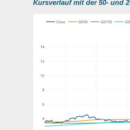
Kursverlauf mit der 50- und 2
Close
GD50
GD150
GD
14
12
10
8
6
4