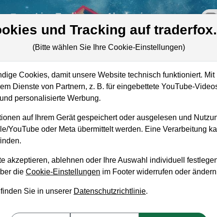
re
Live-Trading
Akademie
off
okies und Tracking auf traderfox
(Bitte wählen Sie Ihre Cookie-Einstellungen)
TV
ige Cookies, damit unsere Website technisch funktioniert. Mit 
m Dienste von Partnern, z. B. für eingebettete YouTube-Video
nd personalisierte Werbung.
ionen auf Ihrem Gerät gespeichert oder ausgelesen und Nutzu
gle/YouTube oder Meta übermittelt werden. Eine Verarbeitung 
inden.
e akzeptieren, ablehnen oder Ihre Auswahl individuell festlegen
über die
Cookie-Einstellungen
im Footer widerrufen oder ändern
aufempfehlung?
 finden Sie in unserer
Datenschutzrichtlinie
.
en und Liegenlassen geeignet?