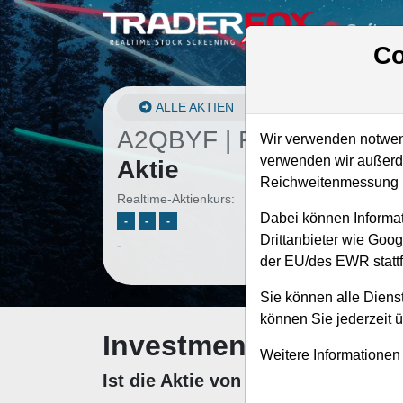
Softwa
Co
ALLE AKTIEN
A2QBYF | FUBO
–
fubo
Wir verwenden notwend
verwenden wir außerde
Aktie
Reichweitenmessung u
Realtime-Aktienkurs:
Dabei können Informat
-
-
-
Drittanbieter wie Goo
-
der EU/des EWR stattf
Sie können alle Dienst
können Sie jederzeit 
Investment-Check: K
Weitere Informationen
Ist die Aktie von fuboTV zum Kauf