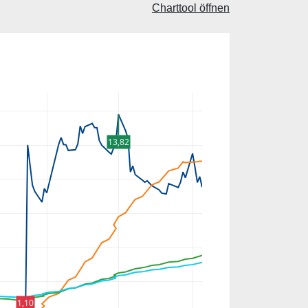
Charttool öffnen
13,82
1,10