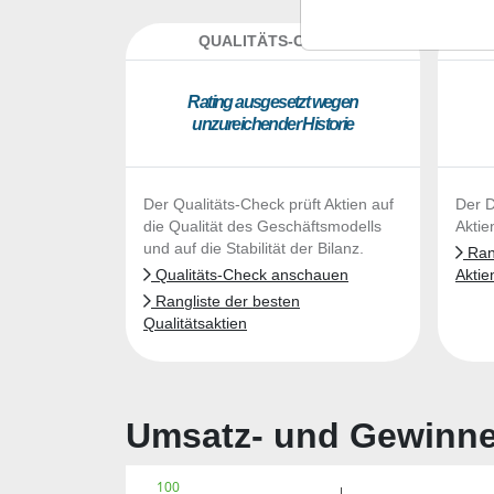
QUALITÄTS-CHECK
DA
Ra­ting aus­ge­setzt we­gen
un­zu­rei­chen­der His­to­rie
Der Qualitäts-Check prüft Aktien auf
Der D
die Qualität des Geschäftsmodells
Aktie
und auf die Stabilität der Bilanz.
Rang
Qualitäts-Check anschauen
Aktie
Rangliste der besten
Qualitätsaktien
Umsatz- und Gewinnen
100