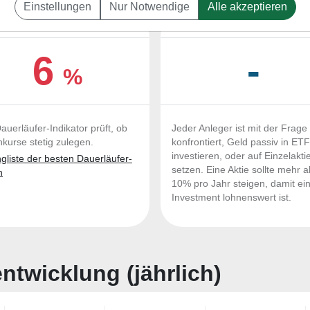
Einstellungen
Nur Notwendige
Alle akzeptieren
UERLÄUFER-QUALITÄTEN
OUTPERFORMER-CHEC
6
-
%
auerläufer-Indikator prüft, ob
Jeder Anleger ist mit der Frage
nkurse stetig zulegen.
konfrontiert, Geld passiv in ET
investieren, oder auf Einzelakti
liste der besten Dauerläufer-
setzen. Eine Aktie sollte mehr a
n
10% pro Jahr steigen, damit ei
Investment lohnenswert ist.
twicklung (jährlich)