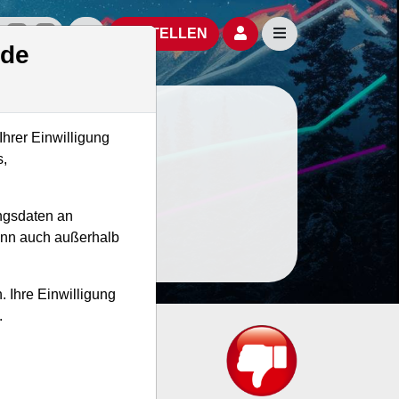
izielle Social Media-Accounts
Aktien- und Artikelsuche öffnen
Seitennavigation öf
BESTELLEN
.de
Ihrer Einwilligung
s,
ngsdaten an
kann auch außerhalb
. Ihre Einwilligung
.