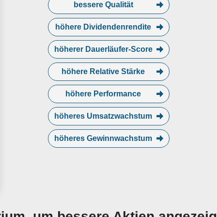
bessere Qualität
höhere Dividendenrendite
höherer Dauerläufer-Score
höhere Relative Stärke
höhere Performance
höheres Umsatzwachstum
höheres Gewinnwachstum
erium, um bessere Aktien angezei