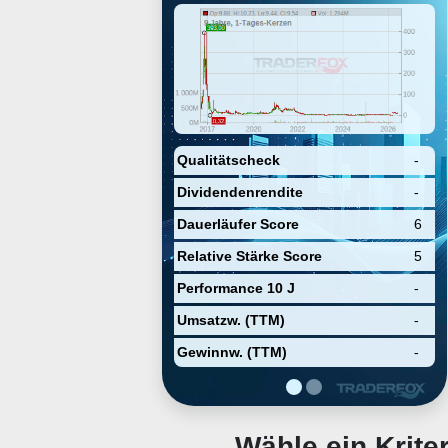
devices and on television, mobile
phones, tablets, and computers.
The company was founded by
David Gandler, Alberto Horihuela
Suarez, and Sung Ho Choi on
February 20, 2009 and is
headquartered in New York, NY.
Qualitätscheck
-
Dividendenrendite
-
Dauerläufer Score
6
Relative Stärke Score
5
Performance 10 J
-
Umsatzw. (TTM)
-
Gewinnw. (TTM)
-
Wähle ein Krit