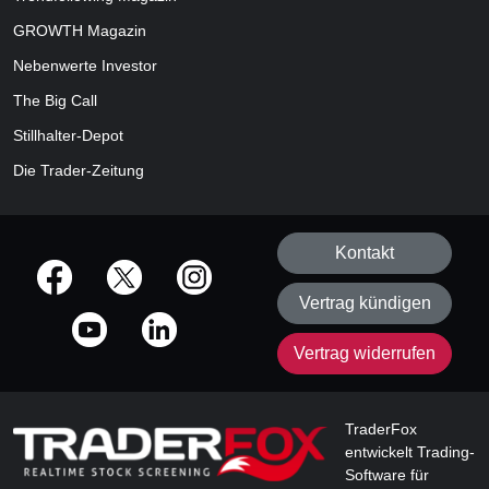
GROWTH
Magazin
Nebenwerte Investor
The Big Call
Stillhalter-Depot
Die Trader-Zeitung
Kontakt
offizielle Social Media-Accounts
Vertrag kündigen
Vertrag widerrufen
TraderFox
entwickelt Trading-
Software für