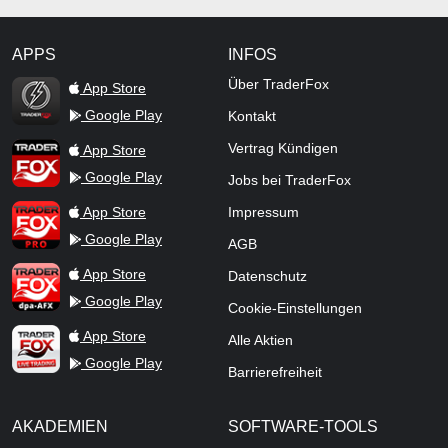
APPS
INFOS
TraderFox Flash
Über TraderFox
App Store
Google Play
Kontakt
TraderFox App
Vertrag Kündigen
App Store
Google Play
Jobs bei TraderFox
TraderFox Pro
App Store
Impressum
Google Play
AGB
TraderFox dpa-AFX ProFeed
App Store
Datenschutz
Google Play
Cookie-Einstellungen
TraderFox Live Trading
App Store
Alle Aktien
Google Play
Barrierefreiheit
AKADEMIEN
SOFTWARE-TOOLS