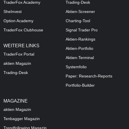
TraderFox Academy
Trading-Desk
SheInvest
Aktien-Screener
Option Academy
Charting-Tool
TraderFox Clubhouse
Signal Trader Pro
Aktien-Rankings
WEITERE LINKS
Aktien-Portfolio
TraderFox Portal
Aktien-Terminal
aktien Magazin
Systemfolio
Trading-Desk
Paper: Research-Reports
Portfolio-Builder
MAGAZINE
aktien
Magazin
Tenbagger Magazin
Trendfollowing Magazin