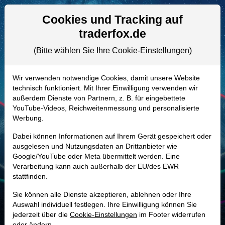
Aktien- und Artikelsuche
Seite
Cookies und Tracking auf
traderfox.de
(Bitte wählen Sie Ihre Cookie-Einstellungen)
ALLE AKTIEN
A41986 | GLXY
–
Galaxy Digital
Wir verwenden notwendige Cookies, damit unsere Website
technisch funktioniert. Mit Ihrer Einwilligung verwenden wir
Aktie
außerdem Dienste von Partnern, z. B. für eingebettete
Realtime-Aktienkurs:
YouTube-Videos, Reichweitenmessung und personalisierte
Werbung.
-
-
-
-
Dabei können Informationen auf Ihrem Gerät gespeichert oder
ausgelesen und Nutzungsdaten an Drittanbieter wie
Google/YouTube oder Meta übermittelt werden. Eine
Marktkapitalisierung
3,93 Mrd. USD
Verarbeitung kann auch außerhalb der EU/des EWR
stattfinden.
Unternehmenswert
6,38 Mrd. USD
Sie können alle Dienste akzeptieren, ablehnen oder Ihre
Umsatz
60,41 Mrd. USD
Auswahl individuell festlegen. Ihre Einwilligung können Sie
jederzeit über die
Cookie-Einstellungen
im Footer widerrufen
oder ändern.