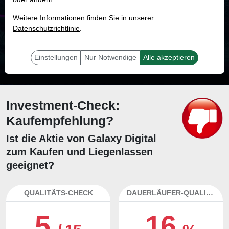
MONKEY-TRADER INDIKATOR
Weitere Informationen finden Sie in unserer
40.1 %
Datenschutzrichtlinie
.
Mit 40.1 % Wahrscheinlichkeit wird selbst der unglücklichst agierende Trader
mit dieser Aktie erfolgreich sein.
Einstellungen
Nur Notwendige
Alle akzeptieren
Investment-Check:
Kaufempfehlung?
Ist die Aktie von Galaxy Digital
zum Kaufen und Liegenlassen
geeignet?
QUALITÄTS-CHECK
DAUERLÄUFER-QUALITÄTEN
5
16