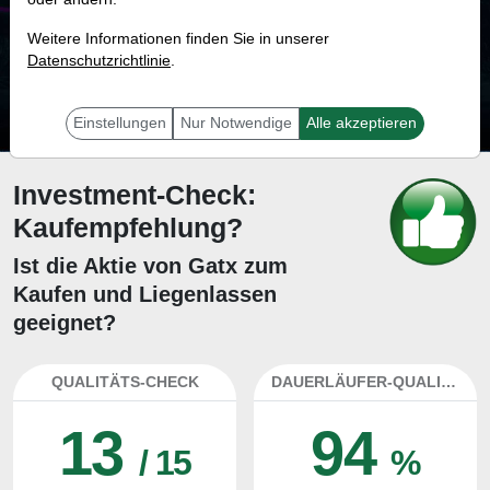
70.9 %
Weitere Informationen finden Sie in unserer
Datenschutzrichtlinie
Mit 70.9 % Wahrscheinlichkeit wird selbst der unglücklichst agierende Trader
.
mit dieser Aktie erfolgreich sein.
Einstellungen
Nur Notwendige
Alle akzeptieren
Investment-Check:
Kaufempfehlung?
Ist die Aktie von Gatx zum
Kaufen und Liegenlassen
geeignet?
QUALITÄTS-CHECK
DAUERLÄUFER-QUALITÄTEN
13
94
/ 15
%