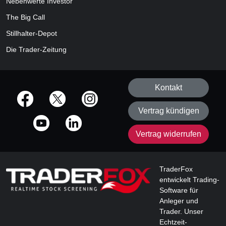
Nebenwerte Investor
The Big Call
Stillhalter-Depot
Die Trader-Zeitung
Kontakt
offizielle Social Media-Accounts
Vertrag kündigen
Vertrag widerrufen
TraderFox
entwickelt Trading-
Software für
Anleger und
Trader. Unser
Echtzeit-