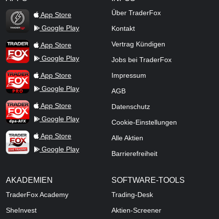
TraderFox Flash
Über TraderFox
App Store
Google Play
Kontakt
TraderFox App
Vertrag Kündigen
App Store
Google Play
Jobs bei TraderFox
TraderFox Pro
App Store
Impressum
Google Play
AGB
TraderFox dpa-AFX ProFeed
App Store
Datenschutz
Google Play
Cookie-Einstellungen
TraderFox Live Trading
App Store
Alle Aktien
Google Play
Barrierefreiheit
AKADEMIEN
SOFTWARE-TOOLS
TraderFox Academy
Trading-Desk
SheInvest
Aktien-Screener