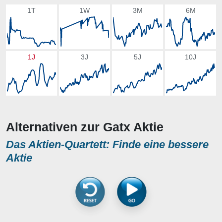
1T
1W
3M
6M
1J
3J
5J
10J
Alternativen zur Gatx Aktie
Das Aktien-Quartett: Finde eine bessere
Aktie