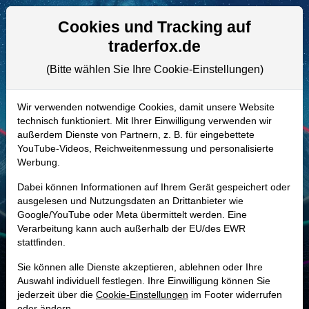
Aktien- und Artikelsuche
Seite
Cookies und Tracking auf
traderfox.de
(Bitte wählen Sie Ihre Cookie-Einstellungen)
ALLE AKTIEN
851137 | GATX
–
Gatx Aktie
Wir verwenden notwendige Cookies, damit unsere Website
technisch funktioniert. Mit Ihrer Einwilligung verwenden wir
Realtime-Aktienkurs:
außerdem Dienste von Partnern, z. B. für eingebettete
-
-
-
YouTube-Videos, Reichweitenmessung und personalisierte
-
Werbung.
Dabei können Informationen auf Ihrem Gerät gespeichert oder
Marktkapitalisierung
6,32 Mrd. USD
ausgelesen und Nutzungsdaten an Drittanbieter wie
Google/YouTube oder Meta übermittelt werden. Eine
Unternehmenswert
18,05 Mrd. USD
Verarbeitung kann auch außerhalb der EU/des EWR
stattfinden.
Umsatz
1,74 Mrd. USD
Sie können alle Dienste akzeptieren, ablehnen oder Ihre
Auswahl individuell festlegen. Ihre Einwilligung können Sie
jederzeit über die
Cookie-Einstellungen
im Footer widerrufen
MONKEY-TRADER INDIKATOR
oder ändern.