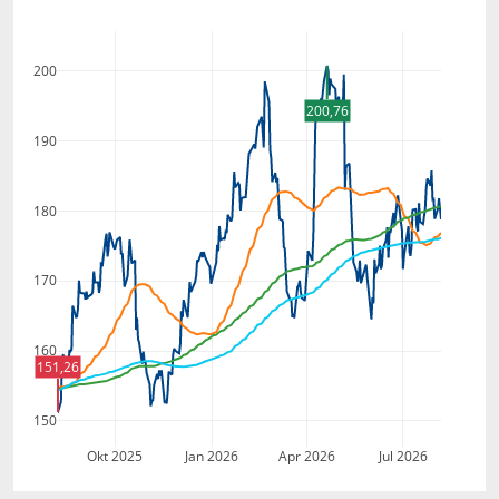
200
200,76
190
180
170
160
151,26
150
Okt 2025
Jan 2026
Apr 2026
Jul 2026