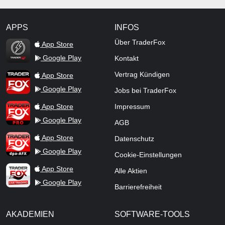
APPS
INFOS
TraderFox Flash
Über TraderFox
App Store
Google Play
Kontakt
TraderFox App
Vertrag Kündigen
App Store
Google Play
Jobs bei TraderFox
TraderFox Pro
App Store
Impressum
Google Play
AGB
TraderFox dpa-AFX ProFeed
App Store
Datenschutz
Google Play
Cookie-Einstellungen
TraderFox Live Trading
App Store
Alle Aktien
Google Play
Barrierefreiheit
AKADEMIEN
SOFTWARE-TOOLS