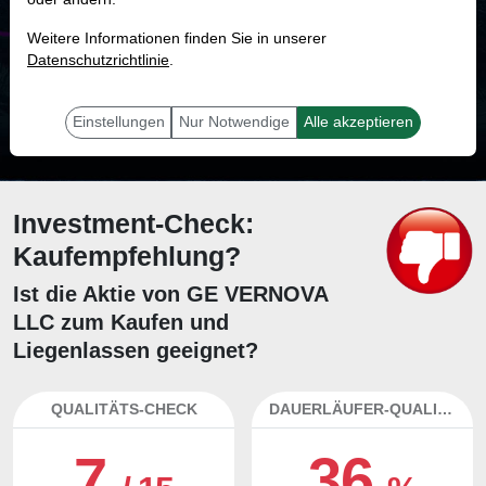
MONKEY-TRADER INDIKATOR
Weitere Informationen finden Sie in unserer
82.4 %
Datenschutzrichtlinie
.
Mit 82.4 % Wahrscheinlichkeit wird selbst der unglücklichst agierende Trader
mit dieser Aktie erfolgreich sein.
Einstellungen
Nur Notwendige
Alle akzeptieren
Investment-Check:
Kaufempfehlung?
Ist die Aktie von GE VERNOVA
LLC zum Kaufen und
Liegenlassen geeignet?
QUALITÄTS-CHECK
DAUERLÄUFER-QUALITÄTEN
7
36