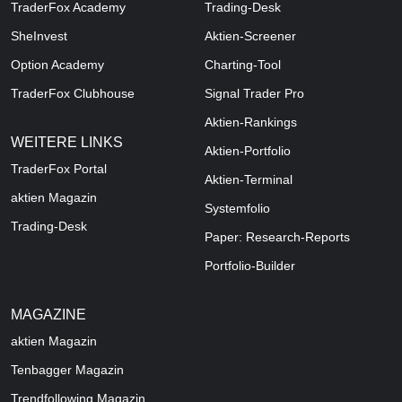
TraderFox Academy
Trading-Desk
SheInvest
Aktien-Screener
Option Academy
Charting-Tool
TraderFox Clubhouse
Signal Trader Pro
Aktien-Rankings
WEITERE LINKS
Aktien-Portfolio
TraderFox Portal
Aktien-Terminal
aktien Magazin
Systemfolio
Trading-Desk
Paper: Research-Reports
Portfolio-Builder
MAGAZINE
aktien
Magazin
Tenbagger Magazin
Trendfollowing Magazin