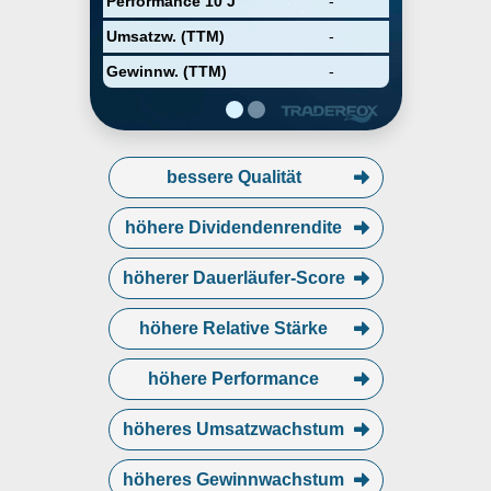
Performance 10 J
-
and storage solutions
technologies required for the
Umsatzw. (TTM)
-
transmission, distribution,
conversion, storage, and
Gewinnw. (TTM)
-
orchestration of electricity from
point of generation to point of
consumption. The Company was
founded November 09, 2021 and is
headquartered in Cambridge,
bessere Qualität
Massachusetts.
höhere Dividendenrendite
höherer Dauerläufer-Score
höhere Relative Stärke
höhere Performance
höheres Umsatzwachstum
höheres Gewinnwachstum