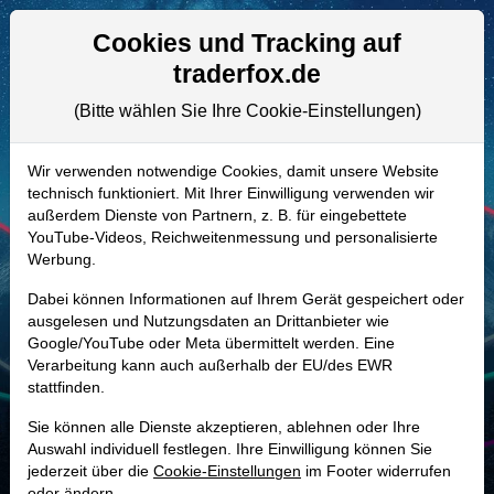
Aktien- und Artikelsuche
Seite
Cookies und Tracking auf
traderfox.de
(Bitte wählen Sie Ihre Cookie-Einstellungen)
ALLE AKTIEN
A404PC | GEV
–
GE VERNOVA LLC
Wir verwenden notwendige Cookies, damit unsere Website
technisch funktioniert. Mit Ihrer Einwilligung verwenden wir
Aktie
außerdem Dienste von Partnern, z. B. für eingebettete
Realtime-Aktienkurs:
YouTube-Videos, Reichweitenmessung und personalisierte
Werbung.
-
-
-
-
Dabei können Informationen auf Ihrem Gerät gespeichert oder
ausgelesen und Nutzungsdaten an Drittanbieter wie
Google/YouTube oder Meta übermittelt werden. Eine
Marktkapitalisierung
263,69 Mrd. USD
Verarbeitung kann auch außerhalb der EU/des EWR
stattfinden.
Unternehmenswert
253,37 Mrd. USD
Sie können alle Dienste akzeptieren, ablehnen oder Ihre
Umsatz
38,07 Mrd. USD
Auswahl individuell festlegen. Ihre Einwilligung können Sie
jederzeit über die
Cookie-Einstellungen
im Footer widerrufen
oder ändern.