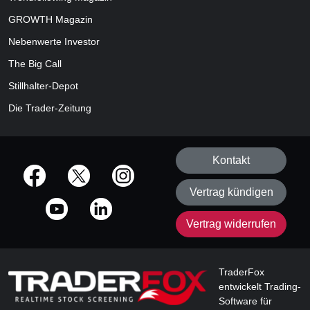
GROWTH
Magazin
Nebenwerte Investor
The Big Call
Stillhalter-Depot
Die Trader-Zeitung
Kontakt
offizielle Social Media-Accounts
Vertrag kündigen
Vertrag widerrufen
TraderFox
entwickelt Trading-
Software für