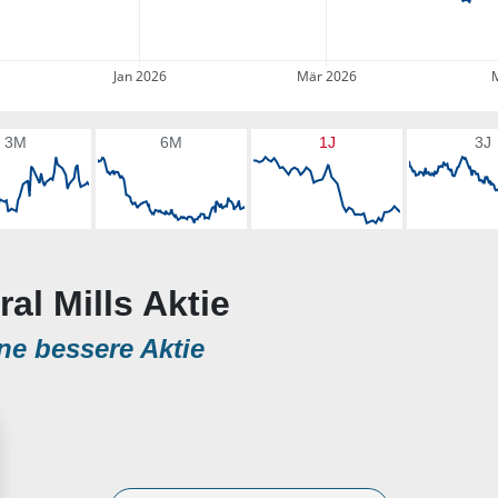
Jan 2026
Mär 2026
3M
6M
1J
3J
al Mills Aktie
ne bessere Aktie