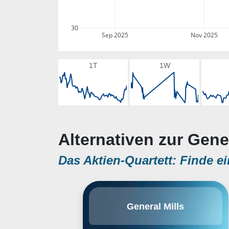
30
Sep 2025
Nov 2025
1T
1W
Alternativen zur Gener
Das Aktien-Quartett: Finde ei
General Mills ist ein weltweit
General Mills
führendes Unternehmen für
verpackte Lebensmittel, das
Snacks, Müsli, Fertiggerichte,