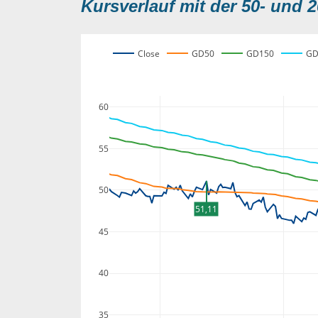
Kursverlauf mit der 50- und 2
Close
GD50
GD150
GD
60
55
50
51,11
45
40
35