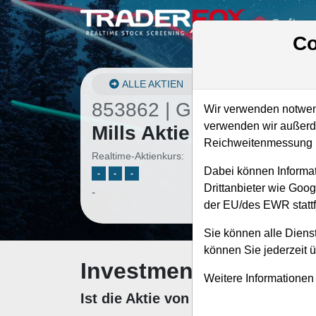
Softwa
Co
ALLE AKTIEN
853862 | GIS
–
General
Wir verwenden notwend
verwenden wir außerde
Mills Aktie
Reichweitenmessung u
Realtime-Aktienkurs:
Dabei können Informat
-
-
-
Drittanbieter wie Goo
-
der EU/des EWR stattf
Sie können alle Dienst
können Sie jederzeit 
Investment-Check: K
Weitere Informationen
Ist die Aktie von General Mills z