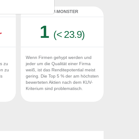
K
KUV-MONSTER
1
r
(< 23.9)
Wenn Firmen gehypt werden und
Fs zu
jeder um die Qualität einer Firma
en zu
weiß, ist das Renditepotential meist
ls
gering. Die Top 5 % der am höchsten
n
bewerteten Aktien nach dem KUV-
Kriterium sind problematisch.