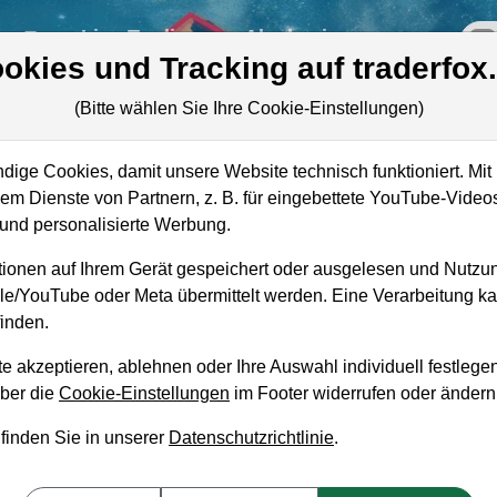
re
Live-Trading
Akademie
off
okies und Tracking auf traderfox
(Bitte wählen Sie Ihre Cookie-Einstellungen)
ige Cookies, damit unsere Website technisch funktioniert. Mit 
Marktkapitalisierung
19,17 Mrd. USD
m Dienste von Partnern, z. B. für eingebettete YouTube-Video
nd personalisierte Werbung.
Unternehmenswert
32,65 Mrd. USD
ionen auf Ihrem Gerät gespeichert oder ausgelesen und Nutzu
Umsatz
18,42 Mrd. USD
gle/YouTube oder Meta übermittelt werden. Eine Verarbeitung 
inden.
e akzeptieren, ablehnen oder Ihre Auswahl individuell festlegen
über die
Cookie-Einstellungen
im Footer widerrufen oder ändern
aufempfehlung?
 finden Sie in unserer
Datenschutzrichtlinie
.
um Kaufen und Liegenlassen geeignet?