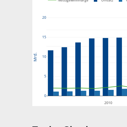
Nettogewinnmarge
Umsatz
20
15
Mrd.
10
5
0
2010