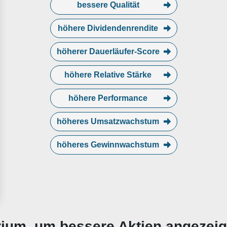
bessere Qualität
höhere Dividendenrendite
höherer Dauerläufer-Score
höhere Relative Stärke
höhere Performance
höheres Umsatzwachstum
höheres Gewinnwachstum
erium, um bessere Aktien angezei