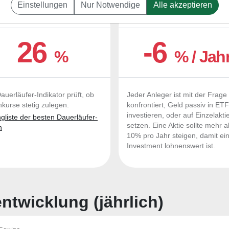
Einstellungen
Nur Notwendige
Alle akzeptieren
UERLÄUFER-QUALITÄTEN
OUTPERFORMER-CHEC
26
-6
%
% / Jah
auerläufer-Indikator prüft, ob
Jeder Anleger ist mit der Frage
nkurse stetig zulegen.
konfrontiert, Geld passiv in ET
investieren, oder auf Einzelakti
liste der besten Dauerläufer-
setzen. Eine Aktie sollte mehr a
n
10% pro Jahr steigen, damit ei
Investment lohnenswert ist.
twicklung (jährlich)