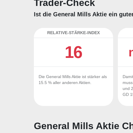
Trader-Check
Ist die General Mills Aktie ein gu
RELATIVE-STÄRKE-INDEX
16
Die General Mills Aktie ist stärker als
Damit
15.5 % aller anderen Aktien.
muss 
und 2
GD 15
General Mills Aktie C