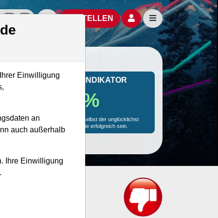
izielle Social Media-Accounts
Aktien- und Artikelsuche öffnen
Seitennavigation öf
BESTELLEN
.de
Ihrer Einwilligung
MONKEY-TRADER INDIKATOR
s,
14.0 %
ngsdaten an
Mit 14.0 % Wahrscheinlichkeit wird selbst der unglücklichst
agierende Trader mit dieser Aktie erfolgreich sein.
kann auch außerhalb
. Ihre Einwilligung
.