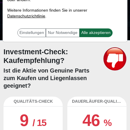
27.0 %
Weitere Informationen finden Sie in unserer
Datenschutzrichtlinie
Mit 27.0 % Wahrscheinlichkeit wird selbst der unglücklichst agierende Trader
.
mit dieser Aktie erfolgreich sein.
Einstellungen
Nur Notwendige
Alle akzeptieren
Investment-Check:
Kaufempfehlung?
Ist die Aktie von Genuine Parts
zum Kaufen und Liegenlassen
geeignet?
QUALITÄTS-CHECK
DAUERLÄUFER-QUALITÄTEN
9
46
/ 15
%