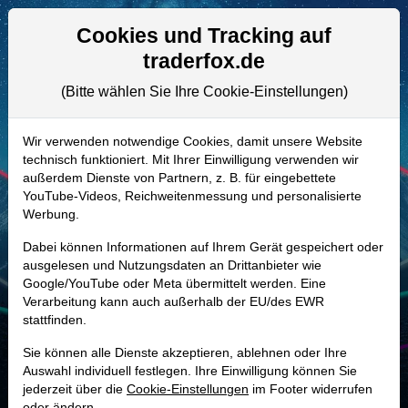
Aktien- und Artikelsuche
Seite
Cookies und Tracking auf
traderfox.de
(Bitte wählen Sie Ihre Cookie-Einstellungen)
ALLE AKTIEN
858406 | GPC
–
Genuine Parts Aktie
Wir verwenden notwendige Cookies, damit unsere Website
technisch funktioniert. Mit Ihrer Einwilligung verwenden wir
Realtime-Aktienkurs:
außerdem Dienste von Partnern, z. B. für eingebettete
-
-
-
YouTube-Videos, Reichweitenmessung und personalisierte
-
Werbung.
Dabei können Informationen auf Ihrem Gerät gespeichert oder
Marktkapitalisierung
18,69 Mrd. USD
ausgelesen und Nutzungsdaten an Drittanbieter wie
Google/YouTube oder Meta übermittelt werden. Eine
Unternehmenswert
24,79 Mrd. USD
Verarbeitung kann auch außerhalb der EU/des EWR
stattfinden.
Umsatz
24,30 Mrd. USD
Sie können alle Dienste akzeptieren, ablehnen oder Ihre
Auswahl individuell festlegen. Ihre Einwilligung können Sie
jederzeit über die
Cookie-Einstellungen
im Footer widerrufen
MONKEY-TRADER INDIKATOR
oder ändern.