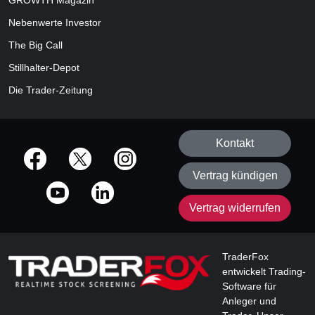
GROWTH
Magazin
Nebenwerte Investor
The Big Call
Stillhalter-Depot
Die Trader-Zeitung
Kontakt
offizielle Social Media-Accounts
Vertrag kündigen
Vertrag widerrufen
TraderFox
entwickelt Trading-
Software für
Anleger und