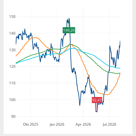
150
149,26
140
130
120
110
100
92,47
90
Okt 2025
Jan 2026
Apr 2026
Jul 2026