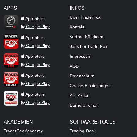
APPS
INFOS
TraderFox Flash
Über TraderFox
App Store
Google Play
Kontakt
TraderFox App
Vertrag Kündigen
App Store
Google Play
Jobs bei TraderFox
TraderFox Pro
App Store
Impressum
Google Play
AGB
TraderFox dpa-AFX ProFeed
App Store
Datenschutz
Google Play
Cookie-Einstellungen
TraderFox Live Trading
App Store
Alle Aktien
Google Play
Barrierefreiheit
AKADEMIEN
SOFTWARE-TOOLS
TraderFox Academy
Trading-Desk