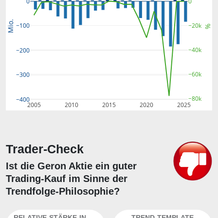
0
0
Mio.
−20k
−100
%
−40k
−200
−60k
−300
−80k
−400
2005
2010
2015
2020
2025
Trader-Check
Ist die Geron Aktie ein guter
Trading-Kauf im Sinne der
Trendfolge-Philosophie?
RELATIVE-STÄRKE-INDEX
TREND-TEMPLATE