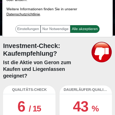
59.1 %
Weitere Informationen finden Sie in unserer
Datenschutzrichtlinie
Mit 59.1 % Wahrscheinlichkeit wird selbst der unglücklichst agierende Trader
.
mit dieser Aktie erfolgreich sein.
Einstellungen
Nur Notwendige
Alle akzeptieren
Investment-Check:
Kaufempfehlung?
Ist die Aktie von Geron zum
Kaufen und Liegenlassen
geeignet?
QUALITÄTS-CHECK
DAUERLÄUFER-QUALITÄTEN
6
43
/ 15
%