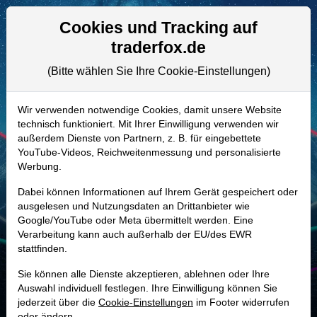
Aktien- und Artikelsuche
Seite
Cookies und Tracking auf
traderfox.de
(Bitte wählen Sie Ihre Cookie-Einstellungen)
ALLE AKTIEN
902213 | GERN
–
Geron Aktie
Wir verwenden notwendige Cookies, damit unsere Website
technisch funktioniert. Mit Ihrer Einwilligung verwenden wir
Realtime-Aktienkurs:
außerdem Dienste von Partnern, z. B. für eingebettete
-
-
-
YouTube-Videos, Reichweitenmessung und personalisierte
-
Werbung.
Dabei können Informationen auf Ihrem Gerät gespeichert oder
Marktkapitalisierung
943,02 Mio. USD
ausgelesen und Nutzungsdaten an Drittanbieter wie
Google/YouTube oder Meta übermittelt werden. Eine
Unternehmenswert
764,32 Mio. USD
Verarbeitung kann auch außerhalb der EU/des EWR
stattfinden.
Umsatz
183,88 Mio. USD
Sie können alle Dienste akzeptieren, ablehnen oder Ihre
Auswahl individuell festlegen. Ihre Einwilligung können Sie
jederzeit über die
Cookie-Einstellungen
im Footer widerrufen
MONKEY-TRADER INDIKATOR
oder ändern.