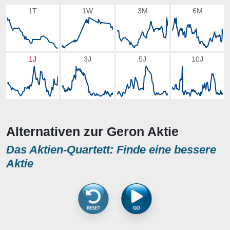
1T
1W
3M
6M
1J
3J
5J
10J
Alternativen zur Geron Aktie
Das Aktien-Quartett: Finde eine bessere
Aktie