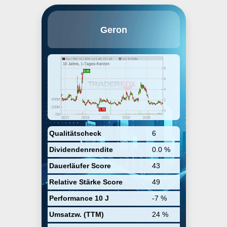
Geron Corp. operates as a
Geron
biotechnology company. It
develops a telomerase inhibitor,
Imetelstat, in hematologic myeloid
malignancies. The firm develops
therapeutic products for
oncology. The company was
founded by Michael D. West on
November 28, 1990 and is
headquartered in Foster City, CA.
Qualitätscheck
6
Dividendenrendite
0.0 %
Dauerläufer Score
43
Relative Stärke Score
49
Performance 10 J
-7 %
Umsatzw. (TTM)
24 %