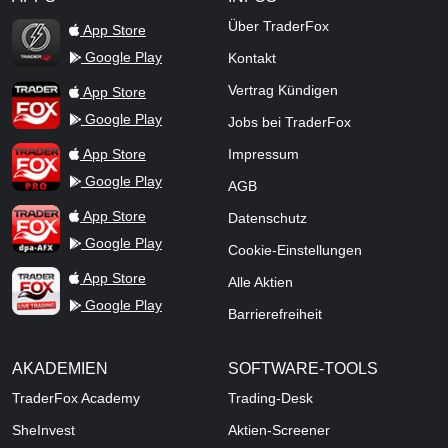
TraderFox Flash
Über TraderFox
App Store
Google Play
Kontakt
TraderFox App
Vertrag Kündigen
App Store
Google Play
Jobs bei TraderFox
TraderFox Pro
App Store
Impressum
Google Play
AGB
TraderFox dpa-AFX ProFeed
App Store
Datenschutz
Google Play
Cookie-Einstellungen
TraderFox Live Trading
App Store
Alle Aktien
Google Play
Barrierefreiheit
AKADEMIEN
SOFTWARE-TOOLS
TraderFox Academy
Trading-Desk
SheInvest
Aktien-Screener