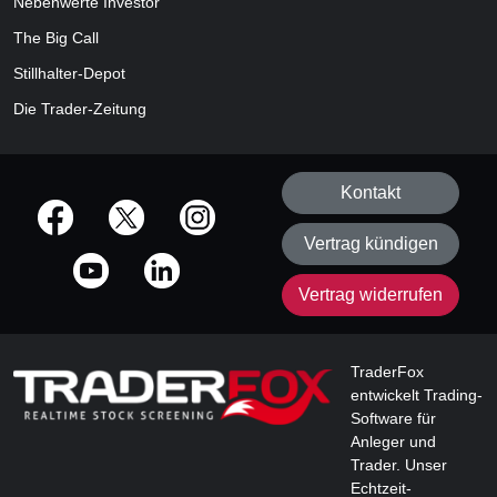
Nebenwerte Investor
The Big Call
Stillhalter-Depot
Die Trader-Zeitung
Kontakt
offizielle Social Media-Accounts
Vertrag kündigen
Vertrag widerrufen
TraderFox
entwickelt Trading-
Software für
Anleger und
Trader. Unser
Echtzeit-