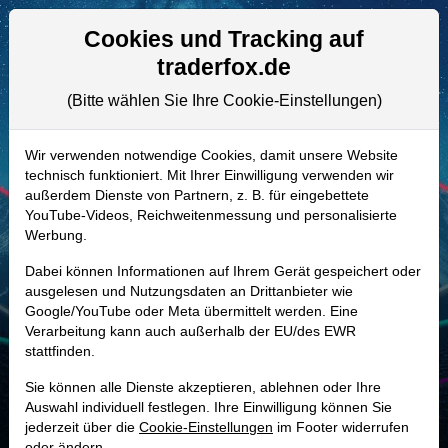
Aktien- und Artikelsuche
Seite
Cookies und Tracking auf
traderfox.de
(Bitte wählen Sie Ihre Cookie-Einstellungen)
ALLE AKTIEN
A0LD6E | GXI
–
Gerresheimer Aktie
Wir verwenden notwendige Cookies, damit unsere Website
technisch funktioniert. Mit Ihrer Einwilligung verwenden wir
Realtime-Aktienkurs:
außerdem Dienste von Partnern, z. B. für eingebettete
-
-
-
YouTube-Videos, Reichweitenmessung und personalisierte
-
Werbung.
Dabei können Informationen auf Ihrem Gerät gespeichert oder
Marktkapitalisierung
909,44 Mio. EUR
ausgelesen und Nutzungsdaten an Drittanbieter wie
Google/YouTube oder Meta übermittelt werden. Eine
Unternehmenswert
2,89 Mrd. EUR
Verarbeitung kann auch außerhalb der EU/des EWR
stattfinden.
Umsatz
2,32 Mrd. EUR
Sie können alle Dienste akzeptieren, ablehnen oder Ihre
Auswahl individuell festlegen. Ihre Einwilligung können Sie
jederzeit über die
Cookie-Einstellungen
im Footer widerrufen
MONKEY-TRADER INDIKATOR
oder ändern.