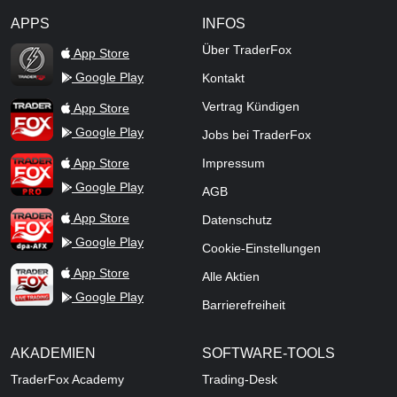
APPS
INFOS
TraderFox Flash
Über TraderFox
App Store
Google Play
Kontakt
TraderFox App
Vertrag Kündigen
App Store
Google Play
Jobs bei TraderFox
TraderFox Pro
App Store
Impressum
Google Play
AGB
TraderFox dpa-AFX ProFeed
App Store
Datenschutz
Google Play
Cookie-Einstellungen
TraderFox Live Trading
App Store
Alle Aktien
Google Play
Barrierefreiheit
AKADEMIEN
SOFTWARE-TOOLS
TraderFox Academy
Trading-Desk