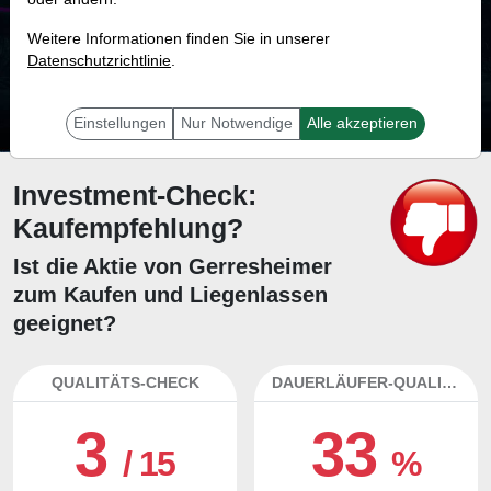
34.1 %
Weitere Informationen finden Sie in unserer
Datenschutzrichtlinie
Mit 34.1 % Wahrscheinlichkeit wird selbst der unglücklichst agierende Trader
.
mit dieser Aktie erfolgreich sein.
Einstellungen
Nur Notwendige
Alle akzeptieren
Investment-Check:
Kaufempfehlung?
Ist die Aktie von Gerresheimer
zum Kaufen und Liegenlassen
geeignet?
QUALITÄTS-CHECK
DAUERLÄUFER-QUALITÄTEN
3
33
/ 15
%