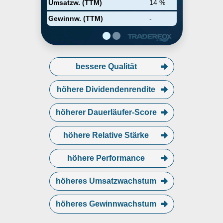
Umsatzw. (TTM)
14 %
in Europa, wobei Deutschland
jeweils den größten Teil
Gewinnw. (TTM)
-
ausmacht.
bessere Qualität
höhere Dividendenrendite
höherer Dauerläufer-Score
höhere Relative Stärke
höhere Performance
höheres Umsatzwachstum
höheres Gewinnwachstum