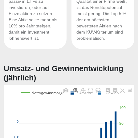
passiv in ETFs zu
Qualität einer Firma weiß,
investieren, oder auf
ist das Renditepotential
Einzelaktien zu setzen.
meist gering. Die Top 5 %
Eine Aktie sollte mehr als
der am höchsten
10% pro Jahr steigen,
bewerteten Aktien nach
damit ein Investment
dem KUV-Kriterium sind
lohnenswert ist.
problematisch.
Umsatz- und Gewinnentwicklung
(jährlich)
Nettogewinnmarge
Umsatz
Gewinn
100
2
80
1,5