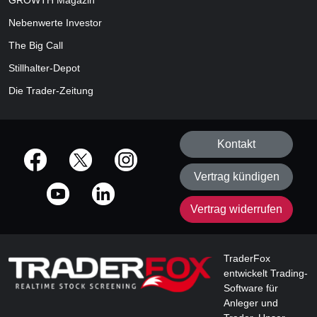
GROWTH
Magazin
Nebenwerte Investor
The Big Call
Stillhalter-Depot
Die Trader-Zeitung
Kontakt
offizielle Social Media-Accounts
Vertrag kündigen
Vertrag widerrufen
TraderFox
entwickelt Trading-
Software für
Anleger und