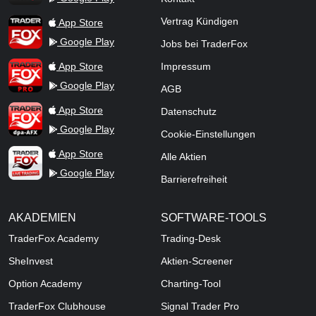
TraderFox App
Vertrag Kündigen
App Store
Google Play
Jobs bei TraderFox
TraderFox Pro
App Store
Impressum
Google Play
AGB
TraderFox dpa-AFX ProFeed
App Store
Datenschutz
Google Play
Cookie-Einstellungen
TraderFox Live Trading
App Store
Alle Aktien
Google Play
Barrierefreiheit
AKADEMIEN
SOFTWARE-TOOLS
TraderFox Academy
Trading-Desk
SheInvest
Aktien-Screener
Option Academy
Charting-Tool
TraderFox Clubhouse
Signal Trader Pro