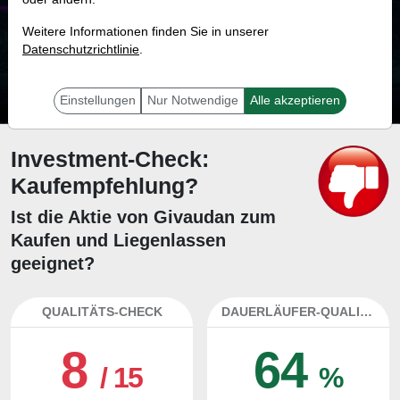
33.5 %
Weitere Informationen finden Sie in unserer
Datenschutzrichtlinie
Mit 33.5 % Wahrscheinlichkeit wird selbst der unglücklichst agierende Trader
.
mit dieser Aktie erfolgreich sein.
Einstellungen
Nur Notwendige
Alle akzeptieren
Investment-Check:
Kaufempfehlung?
Ist die Aktie von Givaudan zum
Kaufen und Liegenlassen
geeignet?
QUALITÄTS-CHECK
DAUERLÄUFER-QUALITÄTEN
8
64
/ 15
%