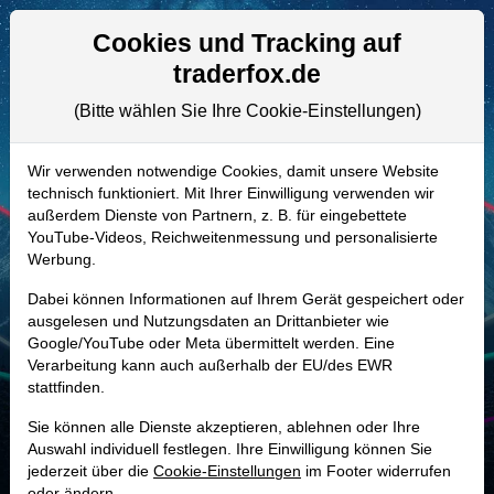
Aktien- und Artikelsuche
Seite
Cookies und Tracking auf
traderfox.de
(Bitte wählen Sie Ihre Cookie-Einstellungen)
ALLE AKTIEN
938427 | GIN
–
Givaudan Aktie
Wir verwenden notwendige Cookies, damit unsere Website
technisch funktioniert. Mit Ihrer Einwilligung verwenden wir
Realtime-Aktienkurs:
außerdem Dienste von Partnern, z. B. für eingebettete
-
-
-
YouTube-Videos, Reichweitenmessung und personalisierte
-
Werbung.
Dabei können Informationen auf Ihrem Gerät gespeichert oder
Marktkapitalisierung
-
ausgelesen und Nutzungsdaten an Drittanbieter wie
Google/YouTube oder Meta übermittelt werden. Eine
Unternehmenswert
-
Verarbeitung kann auch außerhalb der EU/des EWR
stattfinden.
Umsatz
7,47 Mrd. CHF
Sie können alle Dienste akzeptieren, ablehnen oder Ihre
Auswahl individuell festlegen. Ihre Einwilligung können Sie
jederzeit über die
Cookie-Einstellungen
im Footer widerrufen
MONKEY-TRADER INDIKATOR
oder ändern.