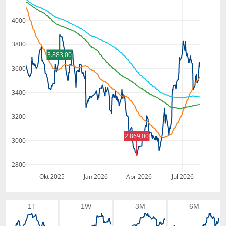
4000
3800
3.883,00
3600
3400
3200
2.869,00
3000
2800
Okt 2025
Jan 2026
Apr 2026
Jul 2026
1T
1W
3M
6M