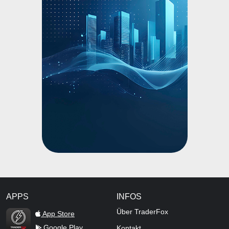
APPS
INFOS
TraderFox Flash
Über TraderFox
App Store
Google Play
Kontakt