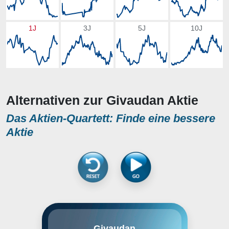
1J
3J
5J
10J
Alternativen zur Givaudan Aktie
Das Aktien-Quartett: Finde eine bessere
Aktie
Givaudan, im Jahr 2000 von
Givaudan
Roche abgespalten, ist einer der