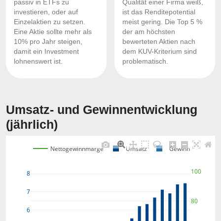
passiv in ETFs zu
Qualität einer Firma weiß,
investieren, oder auf
ist das Renditepotential
Einzelaktien zu setzen.
meist gering. Die Top 5 %
Eine Aktie sollte mehr als
der am höchsten
10% pro Jahr steigen,
bewerteten Aktien nach
damit ein Investment
dem KUV-Kriterium sind
lohnenswert ist.
problematisch.
Umsatz- und Gewinnentwicklung
(jährlich)
Nettogewinnmarge
Umsatz
Gewinn
100
8
7
80
6