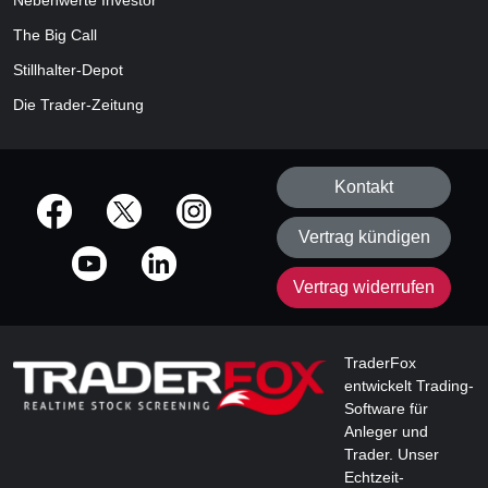
Nebenwerte Investor
The Big Call
Stillhalter-Depot
Die Trader-Zeitung
Kontakt
offizielle Social Media-Accounts
Vertrag kündigen
Vertrag widerrufen
TraderFox
entwickelt Trading-
Software für
Anleger und
Trader. Unser
Echtzeit-