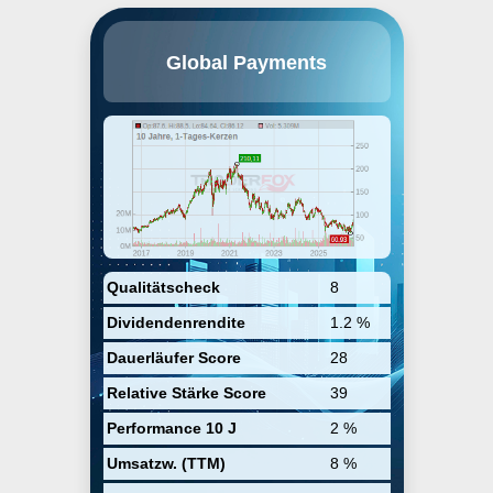
Global Payments Inc. liefert
Global Payments
elektronische
Verarbeitungsdienstleistungen für
Handelsunternehmen,
unabhängige
Vertriebsorganisationen,
Finanzinstitute, Regierungen und
Konzerne in den USA, Europa,
Kanada und im Raum Asien-
Pazifik. Die Anwendungen werden
bei Kreditkarten eingesetzt, bei
elektronischen
Scheckübertragungen, bei
Geschenkkarten sowie bei
Qualitätscheck
8
Verifizierungen und beim
Dividendenrendite
1.2 %
Terminalmanagement. Hauptsitz
ist Atlanta, Georgia.
Dauerläufer Score
28
Relative Stärke Score
39
Performance 10 J
2 %
Umsatzw. (TTM)
8 %