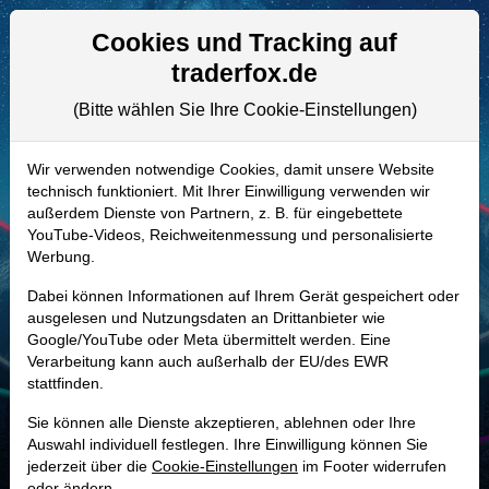
Aktien- und Artikelsuche
Seite
Cookies und Tracking auf
traderfox.de
(Bitte wählen Sie Ihre Cookie-Einstellungen)
ALLE AKTIEN
603111 | GPN
–
Global Payments
Wir verwenden notwendige Cookies, damit unsere Website
technisch funktioniert. Mit Ihrer Einwilligung verwenden wir
Aktie
außerdem Dienste von Partnern, z. B. für eingebettete
Realtime-Aktienkurs:
YouTube-Videos, Reichweitenmessung und personalisierte
Werbung.
-
-
-
-
Dabei können Informationen auf Ihrem Gerät gespeichert oder
ausgelesen und Nutzungsdaten an Drittanbieter wie
Google/YouTube oder Meta übermittelt werden. Eine
Marktkapitalisierung
22,79 Mrd. USD
Verarbeitung kann auch außerhalb der EU/des EWR
stattfinden.
Unternehmenswert
40,94 Mrd. USD
Sie können alle Dienste akzeptieren, ablehnen oder Ihre
Umsatz
7,71 Mrd. USD
Auswahl individuell festlegen. Ihre Einwilligung können Sie
jederzeit über die
Cookie-Einstellungen
im Footer widerrufen
oder ändern.