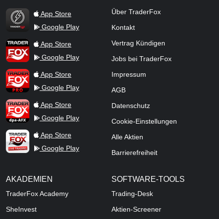
TraderFox Flash
Über TraderFox
App Store
Google Play
Kontakt
TraderFox App
Vertrag Kündigen
App Store
Google Play
Jobs bei TraderFox
TraderFox Pro
App Store
Impressum
Google Play
AGB
TraderFox dpa-AFX ProFeed
App Store
Datenschutz
Google Play
Cookie-Einstellungen
TraderFox Live Trading
App Store
Alle Aktien
Google Play
Barrierefreiheit
AKADEMIEN
SOFTWARE-TOOLS
TraderFox Academy
Trading-Desk
SheInvest
Aktien-Screener