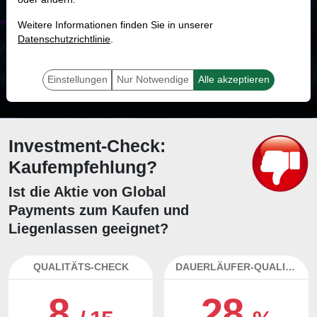
MONKEY-TRADER INDIKATOR
Weitere Informationen finden Sie in unserer
28.4 %
Datenschutzrichtlinie
.
Mit 28.4 % Wahrscheinlichkeit wird selbst der unglücklichst agierende Trader
mit dieser Aktie erfolgreich sein.
Einstellungen
Nur Notwendige
Alle akzeptieren
Investment-Check:
Kaufempfehlung?
Ist die Aktie von Global
Payments zum Kaufen und
Liegenlassen geeignet?
QUALITÄTS-CHECK
DAUERLÄUFER-QUALITÄTEN
8
28