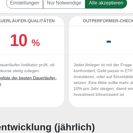
rance zum Kaufen und Liegenlassen geeignet?
Einstellungen
Nur Notwendige
Alle akzeptieren
UERLÄUFER-QUALITÄTEN
OUTPERFORMER-CHEC
10
-
%
auerläufer-Indikator prüft, ob
Jeder Anleger ist mit der Frage
nkurse stetig zulegen.
konfrontiert, Geld passiv in ET
investieren, oder auf Einzelakti
liste der besten Dauerläufer-
setzen. Eine Aktie sollte mehr a
n
10% pro Jahr steigen, damit ei
Investment lohnenswert ist.
twicklung (jährlich)