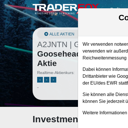
Softwa
Co
ALLE AKTIEN
A2JNTN | GSHD
–
Wir verwenden notwend
verwenden wir außerde
Goosehead Insurance
Reichweitenmessung u
Aktie
Dabei können Informat
Realtime-Aktienkurs:
Drittanbieter wie Goo
-
-
-
der EU/des EWR stattf
-
Sie können alle Dienst
können Sie jederzeit 
Weitere Informationen
Investment-Check: K