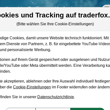
re
Live-Trading
Akademie
off
okies und Tracking auf traderfox
(Bitte wählen Sie Ihre Cookie-Einstellungen)
ige Cookies, damit unsere Website technisch funktioniert. Mit 
m Dienste von Partnern, z. B. für eingebettete YouTube-Video
Marktkapitalisierung
2,32 Mrd. USD
nd personalisierte Werbung.
Unternehmenswert
2,67 Mrd. USD
ionen auf Ihrem Gerät gespeichert oder ausgelesen und Nutzu
gle/YouTube oder Meta übermittelt werden. Eine Verarbeitung 
Umsatz
365,30 Mio. USD
inden.
e akzeptieren, ablehnen oder Ihre Auswahl individuell festlegen
über die
Cookie-Einstellungen
im Footer widerrufen oder ändern
 finden Sie in unserer
Datenschutzrichtlinie
.
aufempfehlung?