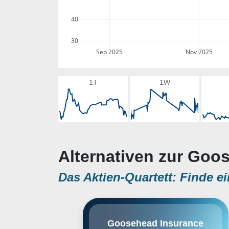
40
30
Sep 2025
Nov 2025
1T
1W
Alternativen zur Goo
Das Aktien-Quartett: Finde ei
Goosehead Insurance, Inc. is a
Goosehead Insurance
holding company, which engages