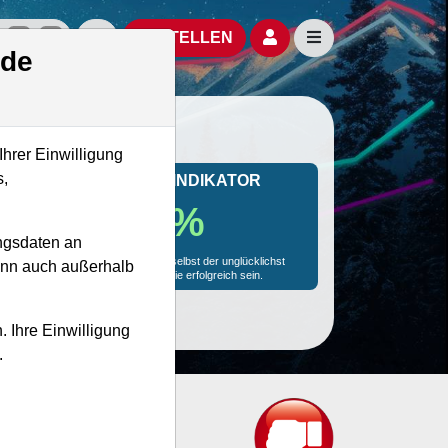
izielle Social Media-Accounts
Aktien- und Artikelsuche öffnen
Seitennavigation öf
BESTELLEN
.de
Ihrer Einwilligung
s,
MONKEY-TRADER INDIKATOR
18.7 %
ngsdaten an
Mit 18.7 % Wahrscheinlichkeit wird selbst der unglücklichst
kann auch außerhalb
agierende Trader mit dieser Aktie erfolgreich sein.
. Ihre Einwilligung
.