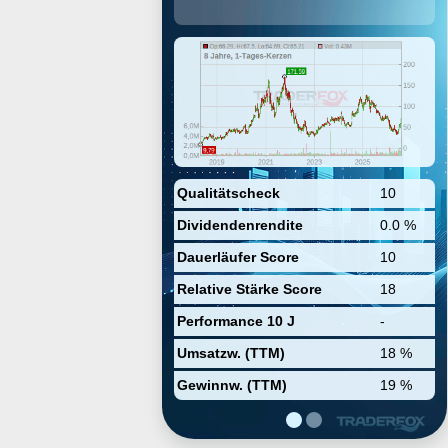
in the provision of independent
personal lines of insurance. The
company was founded by Robyn
Jones and Mark E. Jones in 2003
and is headquartered in Westlake,
TX.
Qualitätscheck
10
Dividendenrendite
0.0 %
Dauerläufer Score
10
Relative Stärke Score
18
Performance 10 J
-
Umsatzw. (TTM)
18 %
Gewinnw. (TTM)
19 %