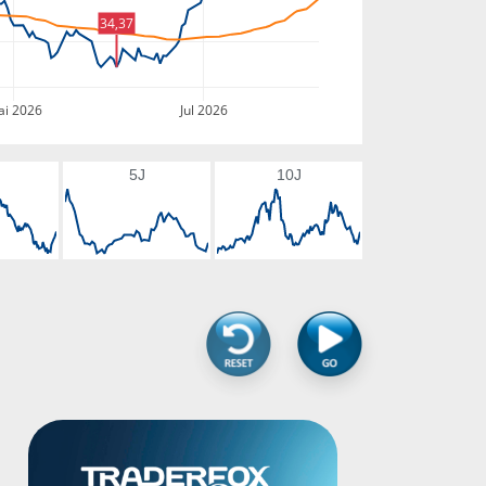
34,37
i 2026
Jul 2026
5J
10J