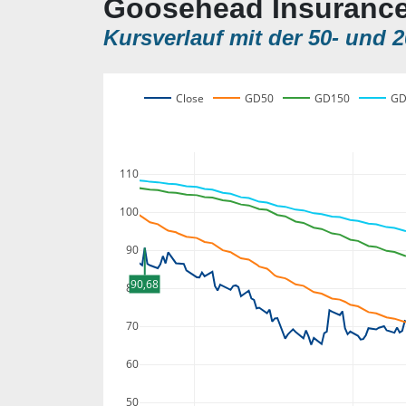
Goosehead Insurance
Kursverlauf mit der 50- und 2
Close
GD50
GD150
GD
110
100
90
90,68
80
70
60
50