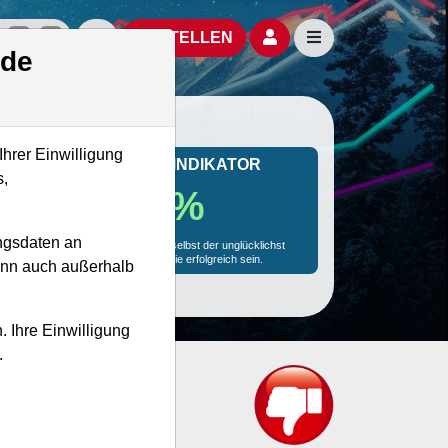
izielle Social Media-Accounts
Aktien- und Artikelsuche öffnen
Seitennavigation öf
BESTELLEN
.de
Ihrer Einwilligung
MONKEY-TRADER INDIKATOR
s,
21.5 %
ngsdaten an
Mit 21.5 % Wahrscheinlichkeit wird selbst der unglücklichst
agierende Trader mit dieser Aktie erfolgreich sein.
kann auch außerhalb
. Ihre Einwilligung
.