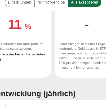
Einstellungen
Nur Notwendige
Alle akzeptieren
UERLÄUFER-QUALITÄTEN
OUTPERFORMER-CHEC
11
-
%
auerläufer-Indikator prüft, ob
Jeder Anleger ist mit der Frage
nkurse stetig zulegen.
konfrontiert, Geld passiv in ET
investieren, oder auf Einzelakti
liste der besten Dauerläufer-
setzen. Eine Aktie sollte mehr a
n
10% pro Jahr steigen, damit ei
Investment lohnenswert ist.
twicklung (jährlich)