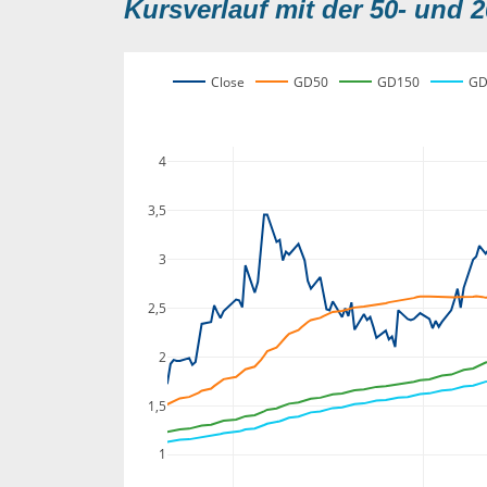
Kursverlauf mit der 50- und 2
Close
GD50
GD150
GD
4
3,5
3
2,5
2
1,5
1