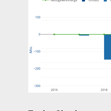
Nettogewinnmarge
Umsatz
100
0
Mio.
−100
−200
−300
2016
2018