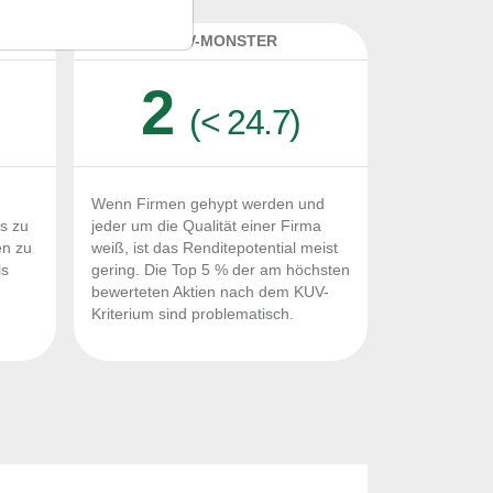
K
KUV-MONSTER
2
(< 24.7)
Wenn Firmen gehypt werden und
Fs zu
jeder um die Qualität einer Firma
en zu
weiß, ist das Renditepotential meist
ls
gering. Die Top 5 % der am höchsten
n
bewerteten Aktien nach dem KUV-
Kriterium sind problematisch.