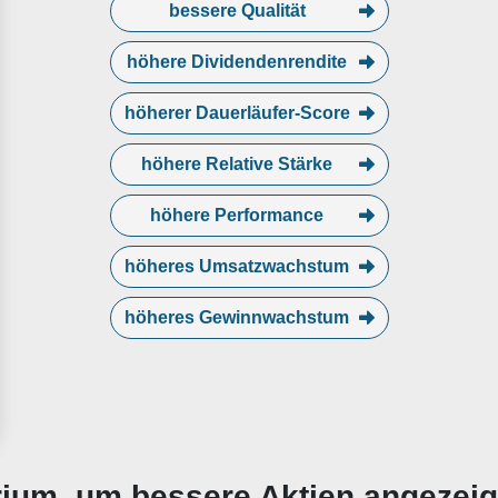
bessere Qualität
höhere Dividendenrendite
höherer Dauerläufer-Score
höhere Relative Stärke
höhere Performance
höheres Umsatzwachstum
höheres Gewinnwachstum
erium, um bessere Aktien angezei