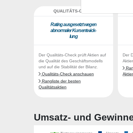
QUALITÄTS-CHECK
DA
Ra­ting aus­ge­setzt we­gen
ab­nor­ma­ler Kurs­ent­wick­
lung
Der Qualitäts-Check prüft Aktien auf
Der D
die Qualität des Geschäftsmodells
Aktie
und auf die Stabilität der Bilanz.
Rang
Qualitäts-Check anschauen
Aktie
Rangliste der besten
Qualitätsaktien
Umsatz- und Gewinnen