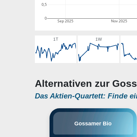
0,5
0
Sep 2025
Nov 2025
1T
1W
Alternativen zur Gos
Das Aktien-Quartett: Finde ei
Gossamer Bio, Inc. engages in
Gossamer Bio
discovering, acquiring,
developing, and commercializing
therapeutics in the disease areas