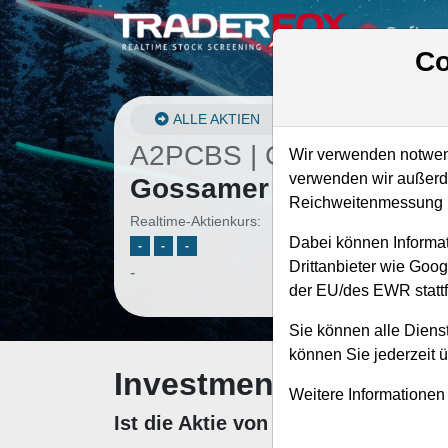
Softwa
Co
ALLE AKTIEN
A2PCBS | GOSS
–
Wir verwenden notwend
verwenden wir außerde
Gossamer Bio Aktie
Reichweitenmessung u
Realtime-Aktienkurs:
Dabei können Informat
-
-
-
Drittanbieter wie Goo
-
der EU/des EWR stattf
Sie können alle Dienst
können Sie jederzeit 
Investment-Check: K
Weitere Informationen
Ist die Aktie von Gossamer Bio z