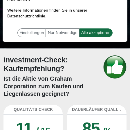
MONKEY-TRADER INDIKATOR
Weitere Informationen finden Sie in unserer
91.7 %
Datenschutzrichtlinie
.
Mit 91.7 % Wahrscheinlichkeit wird selbst der unglücklichst agierende Trader
mit dieser Aktie erfolgreich sein.
Einstellungen
Nur Notwendige
Alle akzeptieren
Investment-Check:
Kaufempfehlung?
Ist die Aktie von Graham
Corporation zum Kaufen und
Liegenlassen geeignet?
QUALITÄTS-CHECK
DAUERLÄUFER-QUALITÄTEN
11
85