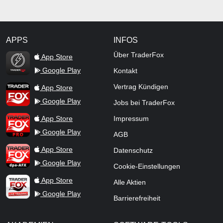
APPS
INFOS
TraderFox Flash
Über TraderFox
App Store
Google Play
Kontakt
TraderFox App
Vertrag Kündigen
App Store
Google Play
Jobs bei TraderFox
TraderFox Pro
App Store
Impressum
Google Play
AGB
TraderFox dpa-AFX ProFeed
App Store
Datenschutz
Google Play
Cookie-Einstellungen
TraderFox Live Trading
App Store
Alle Aktien
Google Play
Barrierefreiheit