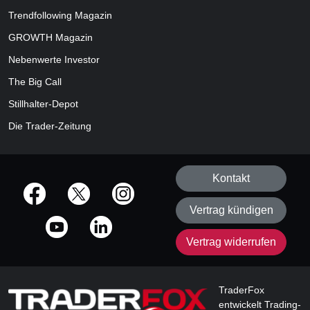
Trendfollowing Magazin
GROWTH
Magazin
Nebenwerte Investor
The Big Call
Stillhalter-Depot
Die Trader-Zeitung
Kontakt
offizielle Social Media-Accounts
Vertrag kündigen
Vertrag widerrufen
TraderFox
entwickelt Trading-