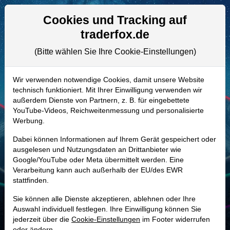
Aktien- und Artikelsuche
Seite
Cookies und Tracking auf
traderfox.de
(Bitte wählen Sie Ihre Cookie-Einstellungen)
ALLE AKTIEN
857127 | GHM
–
Graham
Wir verwenden notwendige Cookies, damit unsere Website
technisch funktioniert. Mit Ihrer Einwilligung verwenden wir
Corporation Aktie
außerdem Dienste von Partnern, z. B. für eingebettete
Realtime-Aktienkurs:
YouTube-Videos, Reichweitenmessung und personalisierte
Werbung.
-
-
-
-
Dabei können Informationen auf Ihrem Gerät gespeichert oder
ausgelesen und Nutzungsdaten an Drittanbieter wie
Google/YouTube oder Meta übermittelt werden. Eine
Marktkapitalisierung
1,23 Mrd. USD
Verarbeitung kann auch außerhalb der EU/des EWR
stattfinden.
Unternehmenswert
1,24 Mrd. USD
Sie können alle Dienste akzeptieren, ablehnen oder Ihre
Umsatz
245,29 Mio. USD
Auswahl individuell festlegen. Ihre Einwilligung können Sie
jederzeit über die
Cookie-Einstellungen
im Footer widerrufen
oder ändern.