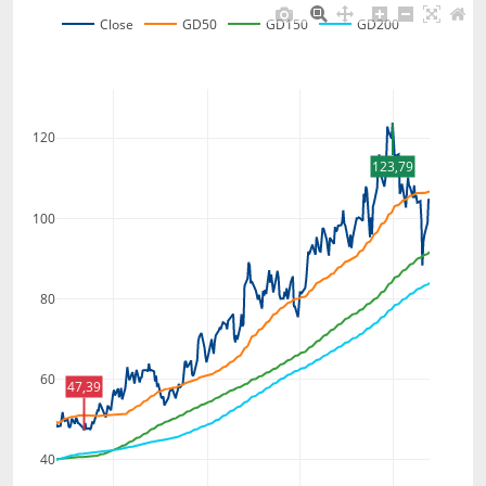
Close
GD50
GD150
GD200
120
123,79
100
80
60
47,39
40