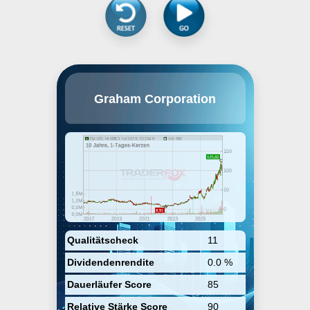
Graham Corp. engages in the
Graham Corporation
business of designing and
manufacturing mission critical
fluid, power, heat transfer, and
vacuum technologies for the
defense, space, energy, and
process industries. The company
was founded on March 7, 1983
and is headquartered in Batavia,
NY.
Qualitätscheck
11
Dividendenrendite
0.0 %
Dauerläufer Score
85
Relative Stärke Score
90