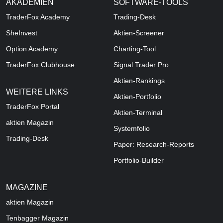
AKADEMIEN
SOFTWARE-TOOLS
TraderFox Academy
Trading-Desk
SheInvest
Aktien-Screener
Option Academy
Charting-Tool
TraderFox Clubhouse
Signal Trader Pro
Aktien-Rankings
WEITERE LINKS
Aktien-Portfolio
TraderFox Portal
Aktien-Terminal
aktien Magazin
Systemfolio
Trading-Desk
Paper: Research-Reports
Portfolio-Builder
MAGAZINE
aktien
Magazin
Tenbagger Magazin