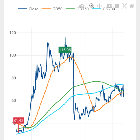
Close
GD50
GD150
GD200
120
116,06
100
80
60
31,42
40