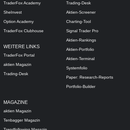
TraderFox Academy
Trading-Desk
SheInvest
Aktien-Screener
Option Academy
Charting-Tool
TraderFox Clubhouse
Signal Trader Pro
Aktien-Rankings
WEITERE LINKS
Aktien-Portfolio
TraderFox Portal
Aktien-Terminal
aktien Magazin
Systemfolio
Trading-Desk
Paper: Research-Reports
Portfolio-Builder
MAGAZINE
aktien
Magazin
Tenbagger Magazin
Trendfollowing Magazin