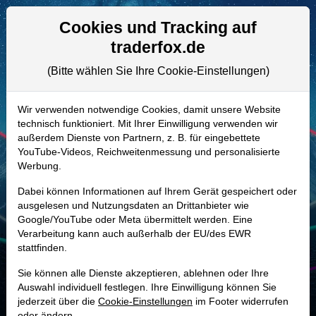
Aktien- und Artikelsuche
Seite
Cookies und Tracking auf
traderfox.de
(Bitte wählen Sie Ihre Cookie-Einstellungen)
ALLE AKTIEN
A40F8M | GRAL
–
Grail Aktie
Wir verwenden notwendige Cookies, damit unsere Website
technisch funktioniert. Mit Ihrer Einwilligung verwenden wir
Realtime-Aktienkurs:
außerdem Dienste von Partnern, z. B. für eingebettete
-
-
-
YouTube-Videos, Reichweitenmessung und personalisierte
-
Werbung.
Dabei können Informationen auf Ihrem Gerät gespeichert oder
Marktkapitalisierung
2,98 Mrd. USD
ausgelesen und Nutzungsdaten an Drittanbieter wie
Google/YouTube oder Meta übermittelt werden. Eine
Unternehmenswert
2,21 Mrd. USD
Verarbeitung kann auch außerhalb der EU/des EWR
stattfinden.
Umsatz
147,17 Mio. USD
Sie können alle Dienste akzeptieren, ablehnen oder Ihre
Auswahl individuell festlegen. Ihre Einwilligung können Sie
jederzeit über die
Cookie-Einstellungen
im Footer widerrufen
MONKEY-TRADER INDIKATOR
oder ändern.