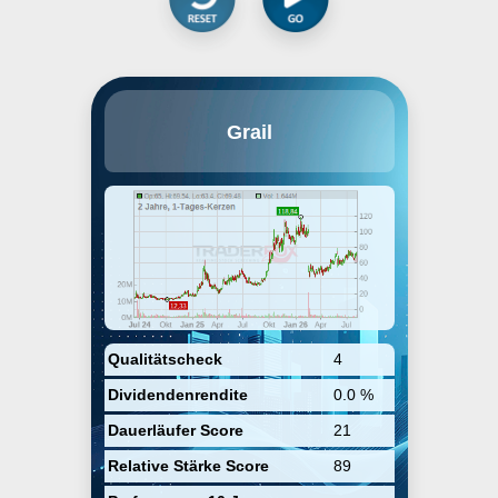
GRAIL, Inc. is a healthcare
Grail
company. It engages in the
development of a technology for
early detection of cancer. The
company was founded by Jeffrey
T. Huber, William H. Rastetter, and
Mostafa Ronaghi on September
11, 2015 and is headquartered in
Menlo Park, CA.
Qualitätscheck
4
Dividendenrendite
0.0 %
Dauerläufer Score
21
Relative Stärke Score
89