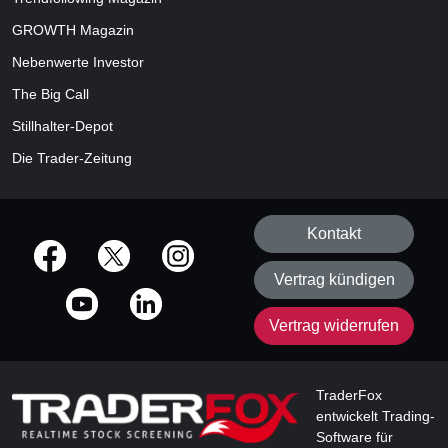
GROWTH
Magazin
Nebenwerte Investor
The Big Call
Stillhalter-Depot
Die Trader-Zeitung
Kontakt
offizielle Social Media-Accounts
Vertrag kündigen
Vertrag widerrufen
TraderFox
entwickelt Trading-
Software für