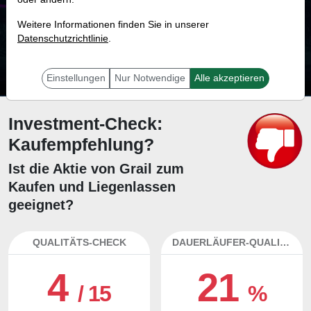
59.4 %
Weitere Informationen finden Sie in unserer
Datenschutzrichtlinie
Mit 59.4 % Wahrscheinlichkeit wird selbst der unglücklichst agierende Trader
.
mit dieser Aktie erfolgreich sein.
Einstellungen
Nur Notwendige
Alle akzeptieren
Investment-Check:
Kaufempfehlung?
Ist die Aktie von Grail zum
Kaufen und Liegenlassen
geeignet?
QUALITÄTS-CHECK
DAUERLÄUFER-QUALITÄTEN
4
21
/ 15
%