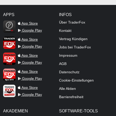
APPS
INFOS
TraderFox Flash
Über TraderFox
App Store
Google Play
Kontakt
TraderFox App
Vertrag Kündigen
App Store
Google Play
Jobs bei TraderFox
TraderFox Pro
App Store
Impressum
Google Play
AGB
TraderFox dpa-AFX ProFeed
App Store
Datenschutz
Google Play
Cookie-Einstellungen
TraderFox Live Trading
App Store
Alle Aktien
Google Play
Barrierefreiheit
AKADEMIEN
SOFTWARE-TOOLS