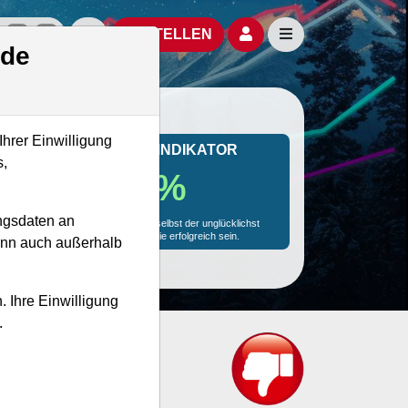
izielle Social Media-Accounts
Aktien- und Artikelsuche öffnen
Seitennavigation öf
BESTELLEN
.de
Ihrer Einwilligung
MONKEY-TRADER INDIKATOR
s,
18.8 %
ngsdaten an
Mit 18.8 % Wahrscheinlichkeit wird selbst der unglücklichst
agierende Trader mit dieser Aktie erfolgreich sein.
kann auch außerhalb
. Ihre Einwilligung
.