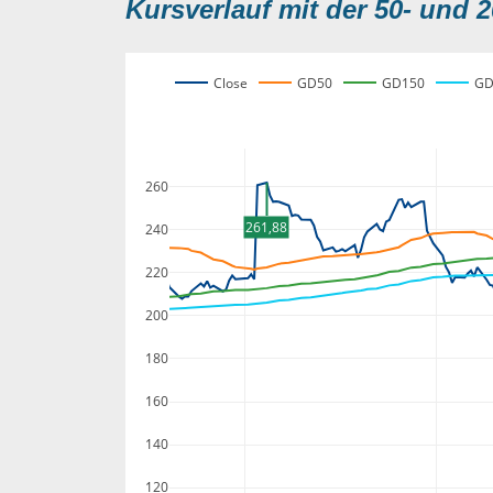
Kursverlauf mit der 50- und 2
Close
GD50
GD150
GD
260
261,88
240
220
200
180
160
140
120