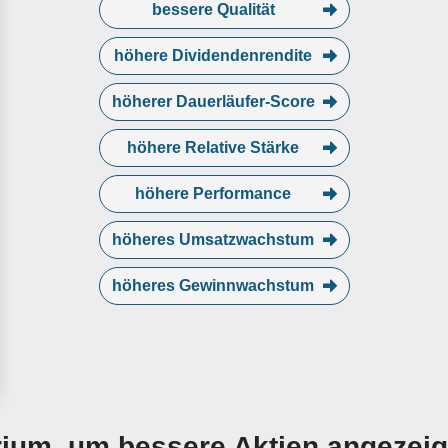
bessere Qualität
höhere Dividendenrendite
höherer Dauerläufer-Score
höhere Relative Stärke
höhere Performance
höheres Umsatzwachstum
höheres Gewinnwachstum
erium, um bessere Aktien angezei