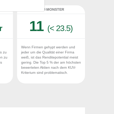
K
KUV-MONSTER
11
r
(< 23.5)
Wenn Firmen gehypt werden und
Fs zu
jeder um die Qualität einer Firma
en zu
weiß, ist das Renditepotential meist
ls
gering. Die Top 5 % der am höchsten
n
bewerteten Aktien nach dem KUV-
Kriterium sind problematisch.