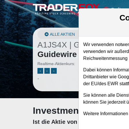
Softwa
Co
ALLE AKTIEN
A1JS4X | GWRE
–
Wir verwenden notwend
verwenden wir außerde
Guidewire Software Akt
Reichweitenmessung u
Realtime-Aktienkurs:
Dabei können Informat
-
-
-
Drittanbieter wie Goo
-
der EU/des EWR stattf
Sie können alle Dienst
können Sie jederzeit 
Investment-Check: K
Weitere Informationen
Ist die Aktie von Guidewire Softw