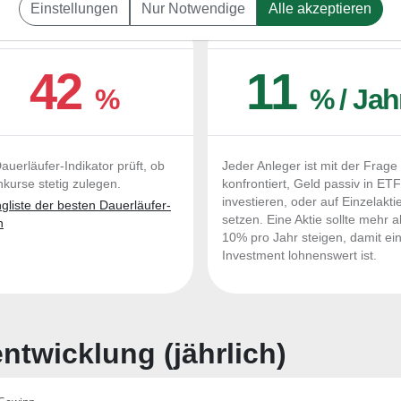
Einstellungen
Nur Notwendige
Alle akzeptieren
UERLÄUFER-QUALITÄTEN
OUTPERFORMER-CHEC
42
11
%
% / Jah
auerläufer-Indikator prüft, ob
Jeder Anleger ist mit der Frage
nkurse stetig zulegen.
konfrontiert, Geld passiv in ET
investieren, oder auf Einzelakti
liste der besten Dauerläufer-
setzen. Eine Aktie sollte mehr a
n
10% pro Jahr steigen, damit ei
Investment lohnenswert ist.
twicklung (jährlich)