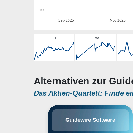
100
Sep 2025
Nov 2025
1T
1W
Alternativen zur Guid
Das Aktien-Quartett: Finde ei
Guidewire Software, Inc. engages
Guidewire Software
in the provision of a technology
platform, which consists of
software, services, and a partner