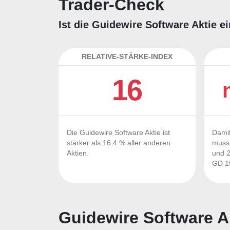
Trader-Check
Ist die Guidewire Software Aktie e
RELATIVE-STÄRKE-INDEX
16
Die Guidewire Software Aktie ist
Damit
stärker als 16.4 % aller anderen
muss 
Aktien.
und 2
GD 15
Guidewire Software A