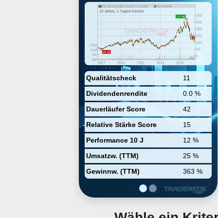
ecosystem, for the global Property
and Casualty insurance industry.
It operates through the following
geographical segments: Americas,
EMEA, and APAC. Its products
include InsuranceSuite,
PolicyCenter, ClaimCenter,
BillingCenter, InsuranceNow,
Analytics, Ecosystem, Guidewire
for salesforce, and Guidewire
Qualitätscheck
11
Cloud. The company was founded
Dividendenrendite
0.0 %
by Marcus S. Ryu on September
20, 2001 and is headquartered in
Dauerläufer Score
42
San Mateo, CA.
Relative Stärke Score
15
Performance 10 J
12 %
Umsatzw. (TTM)
25 %
Gewinnw. (TTM)
363 %
Wähle ein Krit