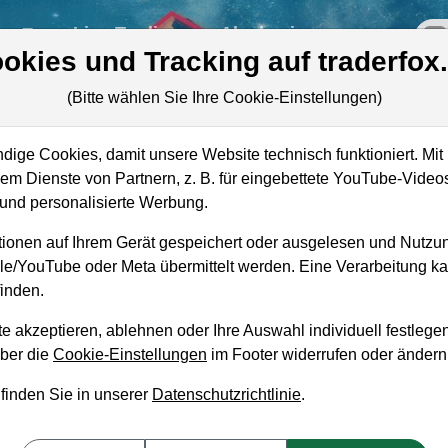
re
Live-Trading
Akademie
off
okies und Tracking auf traderfox
(Bitte wählen Sie Ihre Cookie-Einstellungen)
ige Cookies, damit unsere Website technisch funktioniert. Mit 
Marktkapitalisierung
13,31 Mrd. USD
m Dienste von Partnern, z. B. für eingebettete YouTube-Video
ie
nd personalisierte Werbung.
Unternehmenswert
13,26 Mrd. USD
ionen auf Ihrem Gerät gespeichert oder ausgelesen und Nutzu
Umsatz
1,20 Mrd. USD
gle/YouTube oder Meta übermittelt werden. Eine Verarbeitung 
inden.
e akzeptieren, ablehnen oder Ihre Auswahl individuell festlegen
über die
Cookie-Einstellungen
im Footer widerrufen oder ändern
aufempfehlung?
 finden Sie in unserer
Datenschutzrichtlinie
.
are zum Kaufen und Liegenlassen geeignet?