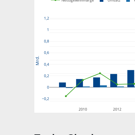
Nettogewinnmarge
Umsatz
1,2
1
0,8
0,6
Mrd.
0,4
0,2
0
−0,2
2010
2012