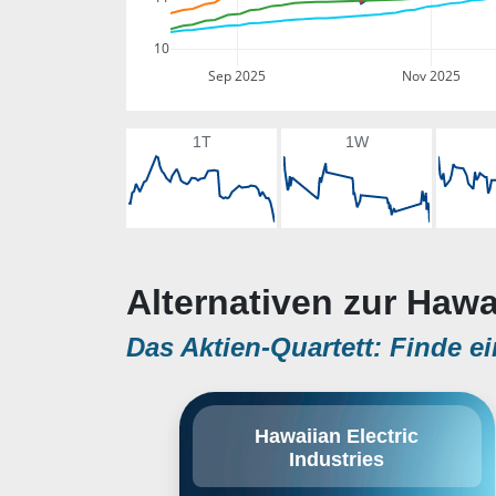
10
Sep 2025
Nov 2025
1T
1W
Alternativen zur Hawai
Das Aktien-Quartett: Finde ei
Hawaiian Electric Industries, Inc.
Hawaiian Electric
is a holding company, which
Industries
engages in power, financial, and
renewable and sustainable