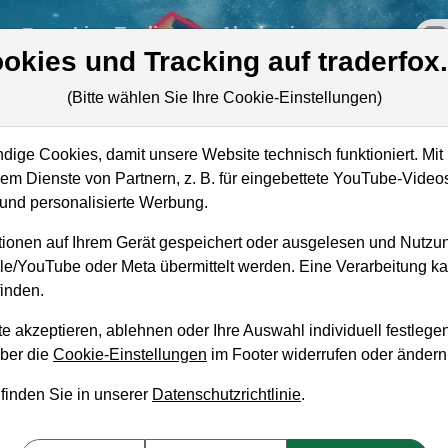
re
Live-Trading
Akademie
off
okies und Tracking auf traderfox
(Bitte wählen Sie Ihre Cookie-Einstellungen)
ige Cookies, damit unsere Website technisch funktioniert. Mit 
Marktkapitalisierung
2,14 Mrd. USD
m Dienste von Partnern, z. B. für eingebettete YouTube-Video
e
nd personalisierte Werbung.
Unternehmenswert
4,64 Mrd. USD
ionen auf Ihrem Gerät gespeichert oder ausgelesen und Nutzu
Umsatz
3,09 Mrd. USD
gle/YouTube oder Meta übermittelt werden. Eine Verarbeitung 
inden.
e akzeptieren, ablehnen oder Ihre Auswahl individuell festlegen
über die
Cookie-Einstellungen
im Footer widerrufen oder ändern
aufempfehlung?
 finden Sie in unserer
Datenschutzrichtlinie
.
c Industries zum Kaufen und Liegenlassen geeig