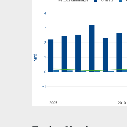
Nettogewinnmarge
Umsatz
4
3
2
Mrd.
1
0
−1
2005
2010