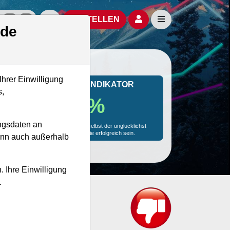
izielle Social Media-Accounts
Aktien- und Artikelsuche öffnen
Seitennavigation öf
BESTELLEN
.de
Ihrer Einwilligung
MONKEY-TRADER INDIKATOR
s,
68.7 %
ngsdaten an
Mit 68.7 % Wahrscheinlichkeit wird selbst der unglücklichst
agierende Trader mit dieser Aktie erfolgreich sein.
kann auch außerhalb
. Ihre Einwilligung
.
net?