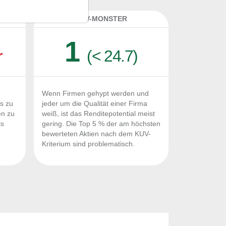
K
KUV-MONSTER
1
r
(< 24.7)
Wenn Firmen gehypt werden und
Fs zu
jeder um die Qualität einer Firma
en zu
weiß, ist das Renditepotential meist
ls
gering. Die Top 5 % der am höchsten
n
bewerteten Aktien nach dem KUV-
Kriterium sind problematisch.