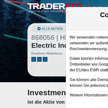
Softwa
Co
ALLE AKTIEN
868056 | HE
–
Hawaiian
Wir verwenden notwend
verwenden wir außerde
Electric Industries Akti
Reichweitenmessung u
Realtime-Aktienkurs:
Dabei können Informat
-
-
-
Drittanbieter wie Goo
-
der EU/des EWR stattf
Sie können alle Dienst
können Sie jederzeit 
Investment-Check: K
Weitere Informationen
Ist die Aktie von Hawaiian Electri