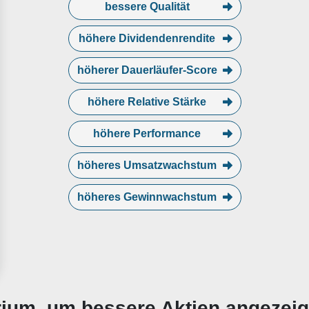
bessere Qualität
höhere Dividendenrendite
höherer Dauerläufer-Score
höhere Relative Stärke
höhere Performance
höheres Umsatzwachstum
höheres Gewinnwachstum
erium, um bessere Aktien angezei