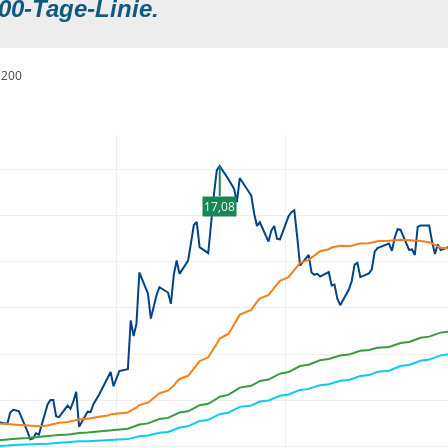
00-Tage-Linie.
200
17,08