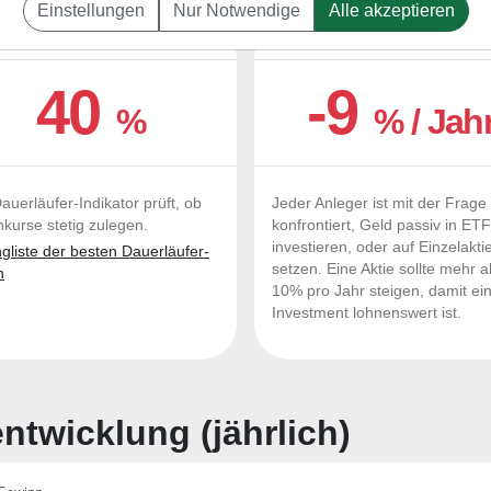
Einstellungen
Nur Notwendige
Alle akzeptieren
UERLÄUFER-QUALITÄTEN
OUTPERFORMER-CHEC
40
-9
%
% / Jah
auerläufer-Indikator prüft, ob
Jeder Anleger ist mit der Frage
nkurse stetig zulegen.
konfrontiert, Geld passiv in ET
investieren, oder auf Einzelakti
liste der besten Dauerläufer-
setzen. Eine Aktie sollte mehr a
n
10% pro Jahr steigen, damit ei
Investment lohnenswert ist.
twicklung (jährlich)