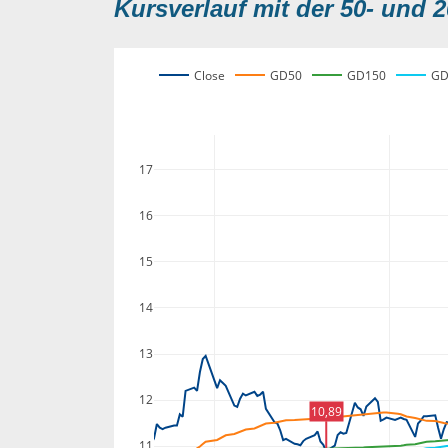
Kursverlauf mit der 50- und 2
Close
GD50
GD150
GD
17
16
15
14
13
12
10,89
11