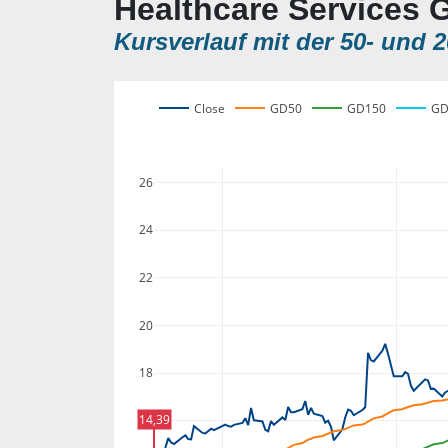
Healthcare Services 
Kursverlauf mit der 50- und 2
Close
GD50
GD150
GD
26
24
22
20
18
14,39
16