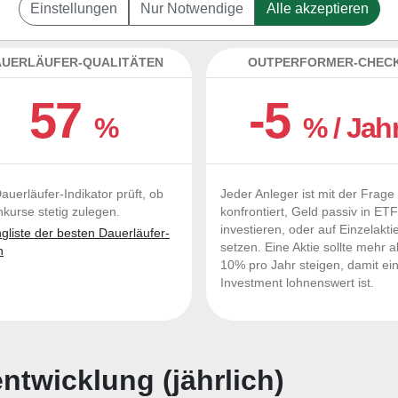
ices Group zum Kaufen und Liegenlassen geeign
Einstellungen
Nur Notwendige
Alle akzeptieren
UERLÄUFER-QUALITÄTEN
OUTPERFORMER-CHEC
57
-5
%
% / Jah
auerläufer-Indikator prüft, ob
Jeder Anleger ist mit der Frage
nkurse stetig zulegen.
konfrontiert, Geld passiv in ET
investieren, oder auf Einzelakti
liste der besten Dauerläufer-
setzen. Eine Aktie sollte mehr a
n
10% pro Jahr steigen, damit ei
Investment lohnenswert ist.
twicklung (jährlich)