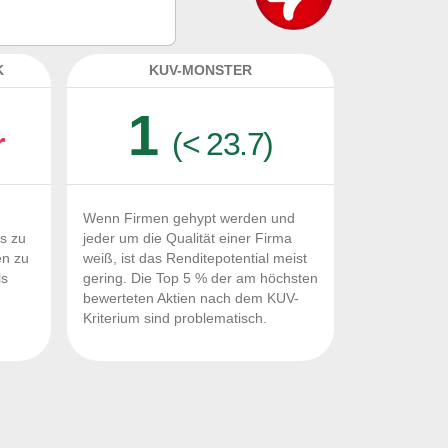
et?
K
KUV-MONSTER
1
r
(< 23.7)
Wenn Firmen gehypt werden und
Fs zu
jeder um die Qualität einer Firma
en zu
weiß, ist das Renditepotential meist
ls
gering. Die Top 5 % der am höchsten
n
bewerteten Aktien nach dem KUV-
Kriterium sind problematisch.