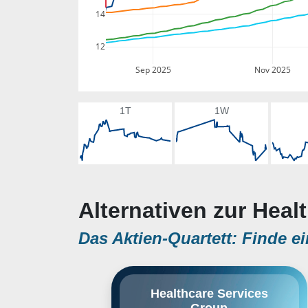
14
12
Sep 2025
Nov 2025
1T
1W
Alternativen zur Heal
Das Aktien-Quartett: Finde ei
Healthcare Services Group, Inc.
Healthcare Services
engages in the provision of
Group