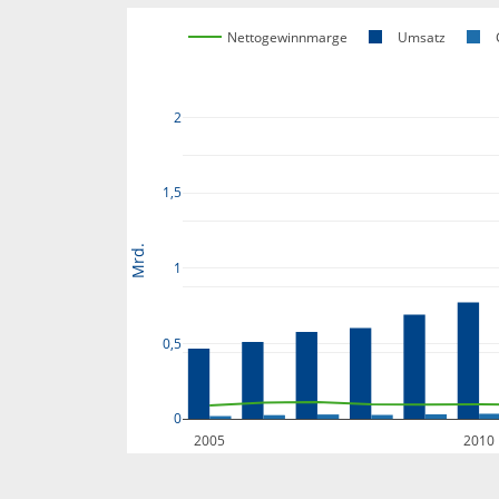
Nettogewinnmarge
Umsatz
2
1,5
Mrd.
1
0,5
0
2005
2010