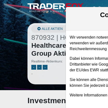
Softwa
Co
ALLE AKTIEN
870932 | HCSG
–
Wir verwenden notwend
verwenden wir außerde
Healthcare Services
Reichweitenmessung u
Group Aktie
Dabei können Informat
Realtime-Aktienkurs:
Drittanbieter wie Goo
-
-
-
der EU/des EWR stattf
-
Sie können alle Dienst
können Sie jederzeit 
Weitere Informationen
Investment-Check: K