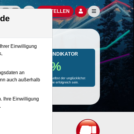
izielle Social Media-Accounts
Aktien- und Artikelsuche öffnen
Seitennavigation öf
BESTELLEN
.de
Ihrer Einwilligung
s,
MONKEY-TRADER INDIKATOR
88.2 %
ngsdaten an
Mit 88.2 % Wahrscheinlichkeit wird selbst der unglücklichst
kann auch außerhalb
agierende Trader mit dieser Aktie erfolgreich sein.
. Ihre Einwilligung
.