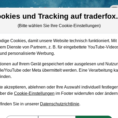
re
Live-Trading
Akademie
off
okies und Tracking auf traderfox
(Bitte wählen Sie Ihre Cookie-Einstellungen)
ige Cookies, damit unsere Website technisch funktioniert. Mit 
m Dienste von Partnern, z. B. für eingebettete YouTube-Video
Marktkapitalisierung
1,54 Mrd. USD
nd personalisierte Werbung.
Unternehmenswert
1,40 Mrd. USD
ionen auf Ihrem Gerät gespeichert oder ausgelesen und Nutzu
gle/YouTube oder Meta übermittelt werden. Eine Verarbeitung 
Umsatz
1,84 Mrd. USD
inden.
e akzeptieren, ablehnen oder Ihre Auswahl individuell festlegen
über die
Cookie-Einstellungen
im Footer widerrufen oder ändern
 finden Sie in unserer
Datenschutzrichtlinie
.
aufempfehlung?