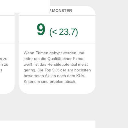
K
KUV-MONSTER
9
(< 23.7)
Wenn Firmen gehypt werden und
Fs zu
jeder um die Qualität einer Firma
en zu
weiß, ist das Renditepotential meist
ls
gering. Die Top 5 % der am höchsten
n
bewerteten Aktien nach dem KUV-
Kriterium sind problematisch.