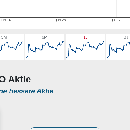
Jun 14
Jun 28
Jul 12
3M
6M
1J
3J
O Aktie
ne bessere Aktie