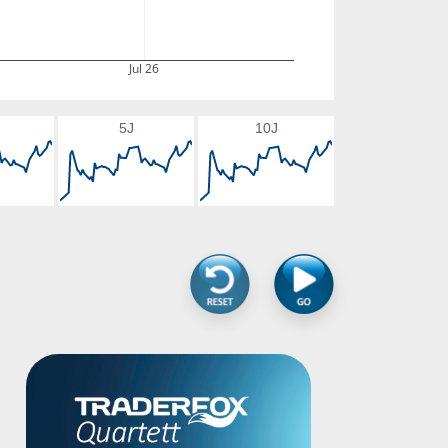
Jul 26
5J
10J