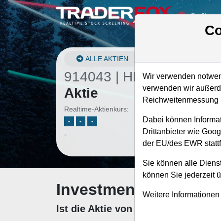
Softwa
Co
ALLE AKTIEN
914043 | HEI/A
–
HEICO
Wir verwenden notwend
verwenden wir außerde
Aktie
Reichweitenmessung u
Realtime-Aktienkurs:
Dabei können Informat
-
-
-
Drittanbieter wie Goo
-
der EU/des EWR stattf
Sie können alle Dienst
können Sie jederzeit 
Investment-Check: K
Weitere Informationen
Ist die Aktie von HEICO zum Kaufe