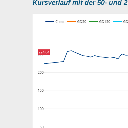
Kursverlauf mit der 50- und 2
Close
GD50
GD150
GD
224,04
250
200
150
100
50