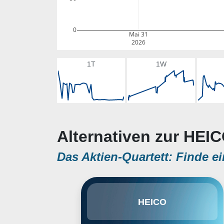
0
Mai 31
2026
1T
1W
Alternativen zur HEIC
Das Aktien-Quartett: Finde ei
HEICO Corp. engages in the
HEICO
manufacturing of electronic
equipment for the aviation,
defense, space, medical,