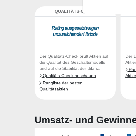
QUALITÄTS-CHECK
DA
Ra­ting aus­ge­setzt we­gen
un­zu­rei­chen­der His­to­rie
Der Qualitäts-Check prüft Aktien auf
Der D
die Qualität des Geschäftsmodells
Aktie
und auf die Stabilität der Bilanz.
Rang
Qualitäts-Check anschauen
Aktie
Rangliste der besten
Qualitätsaktien
Umsatz- und Gewinnen