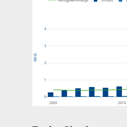
Nettogewinnmarge
Umsatz
4
3
Mrd.
2
1
0
2005
2010