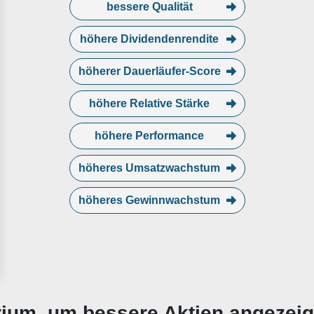
bessere Qualität
höhere Dividendenrendite
höherer Dauerläufer-Score
höhere Relative Stärke
höhere Performance
höheres Umsatzwachstum
höheres Gewinnwachstum
erium, um bessere Aktien angezei