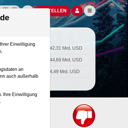
izielle Social Media-Accounts
Aktien- und Artikelsuche öffnen
Seitennavigation öf
BESTELLEN
.de
Ihrer Einwilligung
tkapitalisierung
42,31 Mrd. USD
s,
ernehmenswert
44,69 Mrd. USD
ngsdaten an
atz
4,49 Mrd. USD
kann auch außerhalb
. Ihre Einwilligung
.