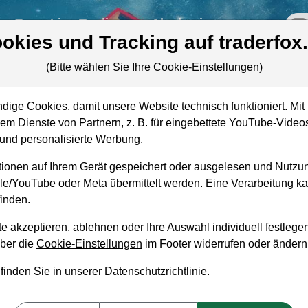
re
Live-Trading
Akademie
off
okies und Tracking auf traderfox
(Bitte wählen Sie Ihre Cookie-Einstellungen)
ige Cookies, damit unsere Website technisch funktioniert. Mit 
Mark
m Dienste von Partnern, z. B. für eingebettete YouTube-Video
nd personalisierte Werbung.
Unt
ionen auf Ihrem Gerät gespeichert oder ausgelesen und Nutzu
Ums
gle/YouTube oder Meta übermittelt werden. Eine Verarbeitung 
inden.
e akzeptieren, ablehnen oder Ihre Auswahl individuell festlegen
über die
Cookie-Einstellungen
im Footer widerrufen oder ändern
aufempfehlung?
 finden Sie in unserer
Datenschutzrichtlinie
.
n und Liegenlassen geeignet?