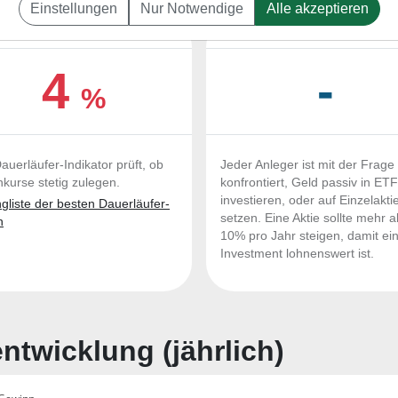
Einstellungen
Nur Notwendige
Alle akzeptieren
UERLÄUFER-QUALITÄTEN
OUTPERFORMER-CHEC
4
-
%
auerläufer-Indikator prüft, ob
Jeder Anleger ist mit der Frage
nkurse stetig zulegen.
konfrontiert, Geld passiv in ET
investieren, oder auf Einzelakti
liste der besten Dauerläufer-
setzen. Eine Aktie sollte mehr a
n
10% pro Jahr steigen, damit ei
Investment lohnenswert ist.
twicklung (jährlich)