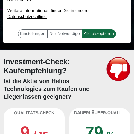
MONKEY-TRADER INDIKATOR
Weitere Informationen finden Sie in unserer
86.6 %
Datenschutzrichtlinie
.
Mit 86.6 % Wahrscheinlichkeit wird selbst der unglücklichst agierende Trader
mit dieser Aktie erfolgreich sein.
Einstellungen
Nur Notwendige
Alle akzeptieren
Investment-Check:
Kaufempfehlung?
Ist die Aktie von Helios
Technologies zum Kaufen und
Liegenlassen geeignet?
QUALITÄTS-CHECK
DAUERLÄUFER-QUALITÄTEN
9
79