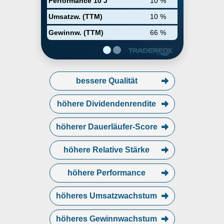
Performance 10 J
10 %
health and wellness.[Helios
Technologies was founded by
Umsatzw. (TTM)
10 %
Robert E. Koski and John Allen in
1970 and is headquartered in
Gewinnw. (TTM)
66 %
Sarasota, FL.
bessere Qualität
höhere Dividendenrendite
höherer Dauerläufer-Score
höhere Relative Stärke
höhere Performance
höheres Umsatzwachstum
höheres Gewinnwachstum