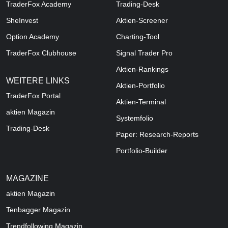
TraderFox Academy
Trading-Desk
SheInvest
Aktien-Screener
Option Academy
Charting-Tool
TraderFox Clubhouse
Signal Trader Pro
Aktien-Rankings
WEITERE LINKS
Aktien-Portfolio
TraderFox Portal
Aktien-Terminal
aktien Magazin
Systemfolio
Trading-Desk
Paper: Research-Reports
Portfolio-Builder
MAGAZINE
aktien
Magazin
Tenbagger Magazin
Trendfollowing Magazin