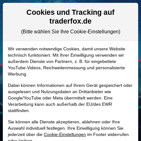
Aktien- und Artikelsuche
Seite
Cookies und Tracking auf
traderfox.de
(Bitte wählen Sie Ihre Cookie-Einstellungen)
ALLE AKTIEN
A2PMGD | HLIO
–
Helios
Wir verwenden notwendige Cookies, damit unsere Website
technisch funktioniert. Mit Ihrer Einwilligung verwenden wir
Technologies Aktie
außerdem Dienste von Partnern, z. B. für eingebettete
Realtime-Aktienkurs:
YouTube-Videos, Reichweitenmessung und personalisierte
Werbung.
-
-
-
-
Dabei können Informationen auf Ihrem Gerät gespeichert oder
ausgelesen und Nutzungsdaten an Drittanbieter wie
Google/YouTube oder Meta übermittelt werden. Eine
Marktkapitalisierung
2,73 Mrd. USD
Verarbeitung kann auch außerhalb der EU/des EWR
stattfinden.
Unternehmenswert
3,01 Mrd. USD
Sie können alle Dienste akzeptieren, ablehnen oder Ihre
Umsatz
839,00 Mio. USD
Auswahl individuell festlegen. Ihre Einwilligung können Sie
jederzeit über die
Cookie-Einstellungen
im Footer widerrufen
oder ändern.