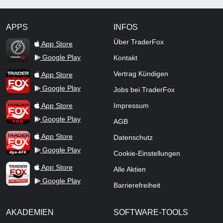
APPS
INFOS
TraderFox Flash
Über TraderFox
App Store
Google Play
Kontakt
TraderFox App
Vertrag Kündigen
App Store
Google Play
Jobs bei TraderFox
TraderFox Pro
App Store
Impressum
Google Play
AGB
TraderFox dpa-AFX ProFeed
App Store
Datenschutz
Google Play
Cookie-Einstellungen
TraderFox Live Trading
App Store
Alle Aktien
Google Play
Barrierefreiheit
AKADEMIEN
SOFTWARE-TOOLS