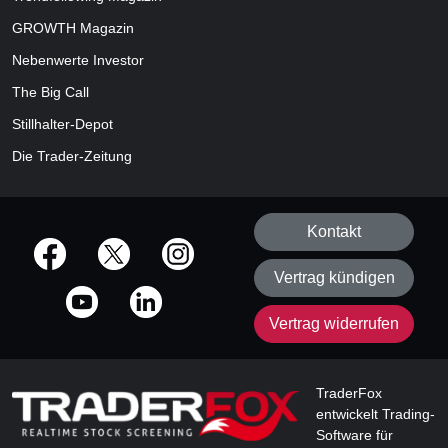
GROWTH
Magazin
Nebenwerte Investor
The Big Call
Stillhalter-Depot
Die Trader-Zeitung
Kontakt
offizielle Social Media-Accounts
Vertrag kündigen
Vertrag widerrufen
TraderFox
entwickelt Trading-
Software für