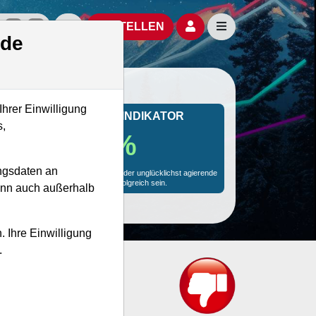
izielle Social Media-Accounts
Aktien- und Artikelsuche öffnen
Seitennavigation öf
BESTELLEN
.de
Ihrer Einwilligung
MONKEY-TRADER INDIKATOR
s,
9.1 %
ngsdaten an
9.1 % Wahrscheinlichkeit wird selbst der unglücklichst agierende
Trader mit dieser Aktie erfolgreich sein.
kann auch außerhalb
. Ihre Einwilligung
.