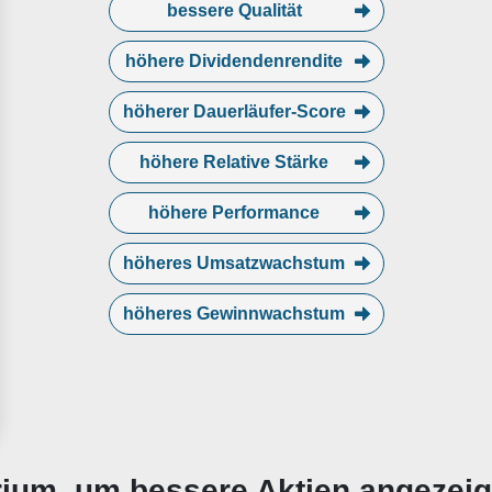
bessere Qualität
höhere Dividendenrendite
höherer Dauerläufer-Score
höhere Relative Stärke
höhere Performance
höheres Umsatzwachstum
höheres Gewinnwachstum
erium, um bessere Aktien angezei