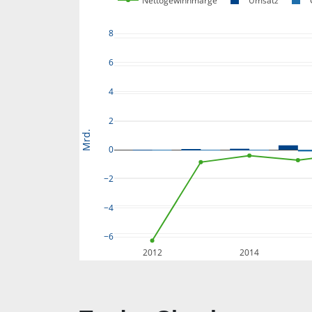
Nettogewinnmarge
Umsatz
8
6
4
2
Mrd.
0
−2
−4
−6
2012
2014