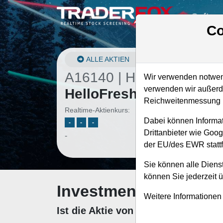
Softwa
Co
ALLE AKTIEN
A16140 | HFG
–
Wir verwenden notwend
verwenden wir außerde
HelloFresh Aktie
Reichweitenmessung u
Realtime-Aktienkurs:
Dabei können Informat
-
-
-
Drittanbieter wie Goo
-
der EU/des EWR stattf
Sie können alle Dienst
können Sie jederzeit 
Investment-Check: K
Weitere Informationen
Ist die Aktie von HelloFresh zum 