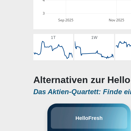
4
3
Sep 2025
Nov 2025
1T
1W
Alternativen zur Hell
Das Aktien-Quartett: Finde ei
HelloFresh SE ist ein digitales
HelloFresh
Konsumgüterunternehmen, das
personalisierte, nach Hause
gelieferte Mahlzeitenlösungen für