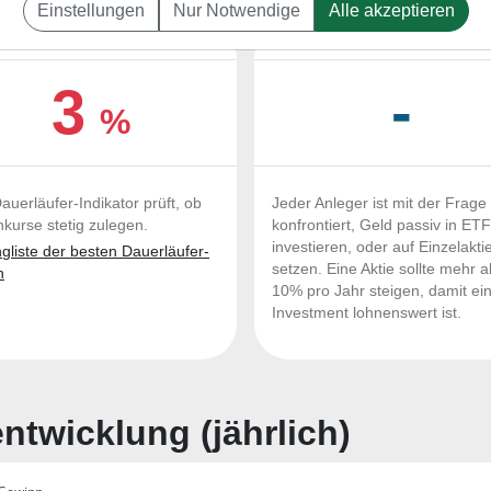
Einstellungen
Nur Notwendige
Alle akzeptieren
UERLÄUFER-QUALITÄTEN
OUTPERFORMER-CHEC
3
-
%
auerläufer-Indikator prüft, ob
Jeder Anleger ist mit der Frage
nkurse stetig zulegen.
konfrontiert, Geld passiv in ET
investieren, oder auf Einzelakti
liste der besten Dauerläufer-
setzen. Eine Aktie sollte mehr a
n
10% pro Jahr steigen, damit ei
Investment lohnenswert ist.
twicklung (jährlich)