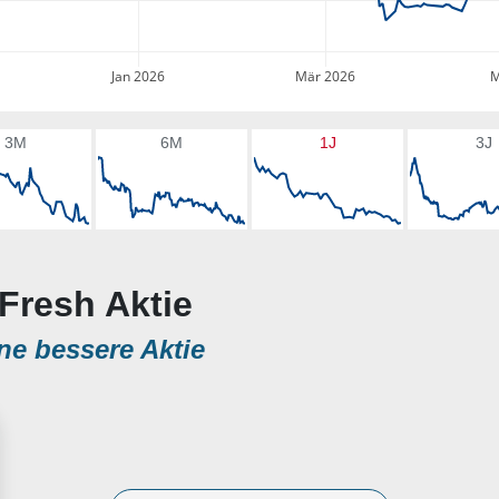
Jan 2026
Mär 2026
M
3M
6M
1J
3J
oFresh Aktie
ne bessere Aktie