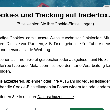
re
Live-Trading
Akademie
off
okies und Tracking auf traderfox
(Bitte wählen Sie Ihre Cookie-Einstellungen)
ige Cookies, damit unsere Website technisch funktioniert. Mit 
Marktkapitalisierung
501,20 Mio. EUR
m Dienste von Partnern, z. B. für eingebettete YouTube-Video
nd personalisierte Werbung.
Unternehmenswert
416,50 Mio. EUR
ionen auf Ihrem Gerät gespeichert oder ausgelesen und Nutzu
Mit 
Umsatz
6,76 Mrd. EUR
gle/YouTube oder Meta übermittelt werden. Eine Verarbeitung 
inden.
e akzeptieren, ablehnen oder Ihre Auswahl individuell festlegen
über die
Cookie-Einstellungen
im Footer widerrufen oder ändern
aufempfehlung?
 finden Sie in unserer
Datenschutzrichtlinie
.
Kaufen und Liegenlassen geeignet?