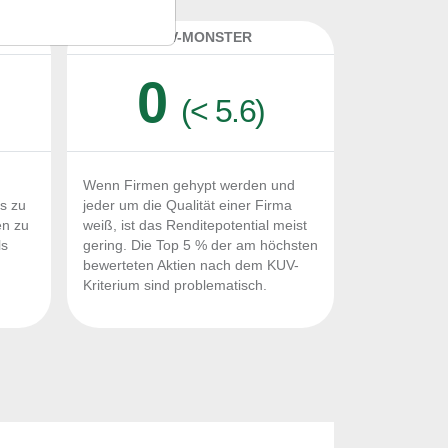
K
KUV-MONSTER
0
(< 5.6)
Wenn Firmen gehypt werden und
Fs zu
jeder um die Qualität einer Firma
en zu
weiß, ist das Renditepotential meist
ls
gering. Die Top 5 % der am höchsten
n
bewerteten Aktien nach dem KUV-
Kriterium sind problematisch.