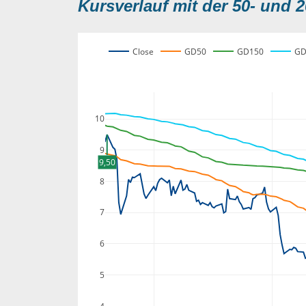
Kursverlauf mit der 50- und 2
Close
GD50
GD150
GD
10
9
9,50
8
7
6
5