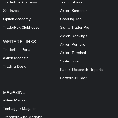
TraderFox Academy
Trading-Desk
SheInvest
Aktien-Screener
Option Academy
Charting-Tool
TraderFox Clubhouse
Signal Trader Pro
Aktien-Rankings
WEITERE LINKS
Aktien-Portfolio
TraderFox Portal
Aktien-Terminal
aktien Magazin
Systemfolio
Trading-Desk
Paper: Research-Reports
Portfolio-Builder
MAGAZINE
aktien
Magazin
Tenbagger Magazin
Trendfollowing Magazin