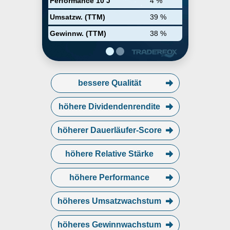
Performance 10 J
4 %
Hercules' deep sector expertise,
geographic presence, and strong
Umsatzw. (TTM)
39 %
capital base have made Hercules
the lender of choice for more than
Gewinnw. (TTM)
38 %
480 innovative companies.
bessere Qualität
höhere Dividendenrendite
höherer Dauerläufer-Score
höhere Relative Stärke
höhere Performance
höheres Umsatzwachstum
höheres Gewinnwachstum