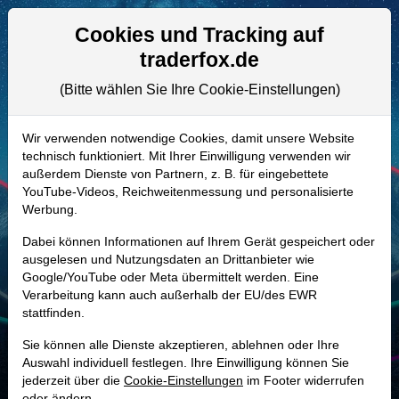
Aktien- und Artikelsuche
Seite
Cookies und Tracking auf
traderfox.de
(Bitte wählen Sie Ihre Cookie-Einstellungen)
ALLE AKTIEN
A0ERTZ | HTGC
–
Hercules Capital
Wir verwenden notwendige Cookies, damit unsere Website
technisch funktioniert. Mit Ihrer Einwilligung verwenden wir
Aktie
außerdem Dienste von Partnern, z. B. für eingebettete
Realtime-Aktienkurs:
YouTube-Videos, Reichweitenmessung und personalisierte
Werbung.
-
-
-
-
Dabei können Informationen auf Ihrem Gerät gespeichert oder
ausgelesen und Nutzungsdaten an Drittanbieter wie
Google/YouTube oder Meta übermittelt werden. Eine
Marktkapitalisierung
3,23 Mrd. USD
Verarbeitung kann auch außerhalb der EU/des EWR
stattfinden.
Unternehmenswert
5,58 Mrd. USD
Sie können alle Dienste akzeptieren, ablehnen oder Ihre
Umsatz
438,52 Mio. USD
Auswahl individuell festlegen. Ihre Einwilligung können Sie
jederzeit über die
Cookie-Einstellungen
im Footer widerrufen
oder ändern.