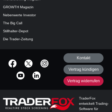
GROWTH
Magazin
Nebenwerte Investor
The Big Call
Stillhalter-Depot
Die Trader-Zeitung
Kontakt
offizielle Social Media-Accounts
Vertrag kündigen
Vertrag widerrufen
TraderFox
entwickelt Trading-
Software für