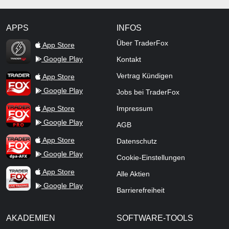
APPS
INFOS
TraderFox Flash
Über TraderFox
App Store
Google Play
Kontakt
TraderFox App
Vertrag Kündigen
App Store
Google Play
Jobs bei TraderFox
TraderFox Pro
App Store
Impressum
Google Play
AGB
TraderFox dpa-AFX ProFeed
App Store
Datenschutz
Google Play
Cookie-Einstellungen
TraderFox Live Trading
App Store
Alle Aktien
Google Play
Barrierefreiheit
AKADEMIEN
SOFTWARE-TOOLS