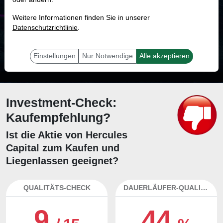
MONKEY-TRADER INDIKATOR
Weitere Informationen finden Sie in unserer
24.7 %
Datenschutzrichtlinie
.
Mit 24.7 % Wahrscheinlichkeit wird selbst der unglücklichst agierende Trader
mit dieser Aktie erfolgreich sein.
Einstellungen
Nur Notwendige
Alle akzeptieren
Investment-Check:
Kaufempfehlung?
Ist die Aktie von Hercules
Capital zum Kaufen und
Liegenlassen geeignet?
QUALITÄTS-CHECK
DAUERLÄUFER-QUALITÄTEN
9
44